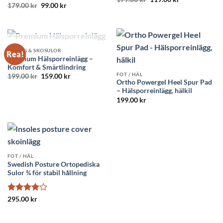
Betygsatt
Det
Det
ursprungliga
nuvarande
179.00
kr
99.00
kr
ursprungliga
nuvarande
priset
priset
4.29
av 5
priset
priset
var:
är:
var:
är:
179.00 kr.
119.00 kr.
179.00 kr.
99.00 kr.
SLUT I LAGER
INLÄGG & SKOSULOR
Rea!
Premium Hälsporreinlägg –
Komfort & Smärtlindring
FOT / HÄL
Det
Det
199.00
kr
159.00
kr
ursprungliga
nuvarande
Ortho Powergel Heel Spur Pad
priset
priset
– Hälsporreinlägg, hälkil
var:
är:
199.00
kr
199.00 kr.
159.00 kr.
FOT / HÄL
Swedish Posture Ortopediska
Sulor ¾ för stabil hållning
Betygsatt
295.00
kr
4
av 5