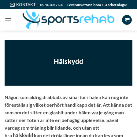
Skip
KONTAKT
Leverans oftast inom 1-3 arbetsdagar
KUNDSERVICE
to
content
Hälskydd
Någon som aldrig drabbats av smärtor i hälen kan nog inte
föreställa sig vilket oerhört handikapp det är. Att känna det
som om det sitter en glasbit under hälen varje gång man
sätter ner foten är inte en behaglig upplevelse. Såväl
vardag som träning blir lidande, och utan ett
bra
hälskydd
kan det dröja länge innan du kan leva som