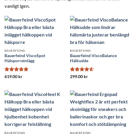
vanligt igen.
BAUERFEIND
BAUERFEIND
Bauerfeind ViscoSpot
Bauerfeind ViscoBalance
Hälsporreinlägg
Hälkudde
Betygsatt
Betygsatt
619.00
kr
299.00
kr
4.8
av 5
4.5
av 5
BAUERFEIND
BAUERFEIND