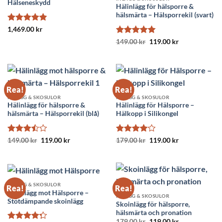
Hälseneskydd
Hälinlägg för hälsporre &
hälsmärta – Hälsporrekil (svart)
Betygsatt
1,469.00
kr
4.8
av 5
Betygsatt
Det
5
Det
149.00
kr
119.00
kr
ursprungliga
nuvarande
av 5
priset
priset
var:
är:
149.00 kr.
119.00 kr.
Rea!
Rea!
INLÄGG & SKOSULOR
INLÄGG & SKOSULOR
Hälinlägg för hälsporre &
Hälinlägg för Hälsporre –
hälsmärta – Hälsporrekil (blå)
Hälkopp i Silikongel
Betygsatt
Det
Det
Betygsatt
Det
Det
149.00
kr
119.00
kr
179.00
kr
119.00
kr
ursprungliga
nuvarande
ursprungliga
nuvarande
3.5
av
4
av 5
priset
priset
priset
priset
5
var:
är:
var:
är:
149.00 kr.
119.00 kr.
179.00 kr.
119.00 kr.
INLÄGG & SKOSULOR
Rea!
Rea!
Hälinlägg mot Hälsporre –
INLÄGG & SKOSULOR
Stötdämpande skoinlägg
Skoinlägg för hälsporre,
hälsmärta och pronation
Det
Det
179.00
kr
119.00
kr