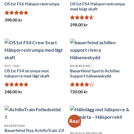
OS1st FS4 Hälsporrestrumpa
OS1st FS6 Hälsporrestrumpa
med högt skaft
Betygsatt
398.00
kr
4.73
av 5
Betygsatt
298.00
kr
4.5
av 5
FOT / HÄL
BAUERFEIND
OS1st FS4 strumpa mot
Bauerfeind Sports Achilles
hälsporre med lågt skaft
Support hälseneskydd
Betygsatt
Betygsatt
248.00
kr
720.00
kr
4.82
av 5
4.22
av 5
Rea!
BAUERFEIND
Bauerfeind Nya AchilloTrain 2.0
INLÄGG & SKOSULOR