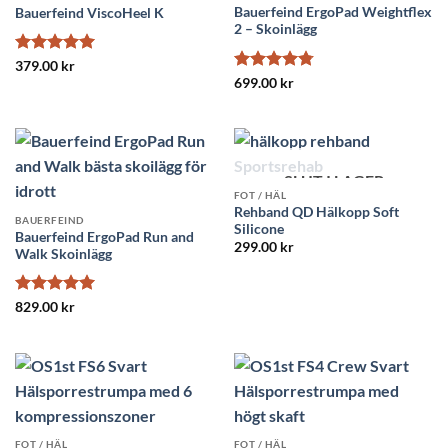
Bauerfeind ErgoPad Weightflex
Bauerfeind ViscoHeel K
2 – Skoinlägg
Betygsatt
5
379.00
kr
av 5
Betygsatt
699.00
kr
4.75
av 5
SLUT I LAGER
FOT / HÄL
Rehband QD Hälkopp Soft
BAUERFEIND
Silicone
Bauerfeind ErgoPad Run and
299.00
kr
Walk Skoinlägg
Betygsatt
5
829.00
kr
av 5
FOT / HÄL
FOT / HÄL