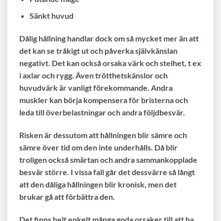
Sänkt huvud
Dålig hållning handlar dock om så mycket mer än att
det kan se tråkigt ut och påverka självkänslan
negativt. Det kan också orsaka värk och stelhet, t ex
i axlar och rygg. Även trötthetskänslor och
huvudvärk är vanligt förekommande. Andra
muskler kan börja kompensera för bristerna och
leda till överbelastningar och andra följdbesvär.
Risken är dessutom att hållningen blir sämre och
sämre över tid om den inte underhålls. Då blir
troligen också smärtan och andra sammankopplade
besvär större. I vissa fall går det dessvärre så långt
att den dåliga hållningen blir kronisk, men det
brukar gå att förbättra den.
Det finns helt enkelt många goda orsaker till att ha