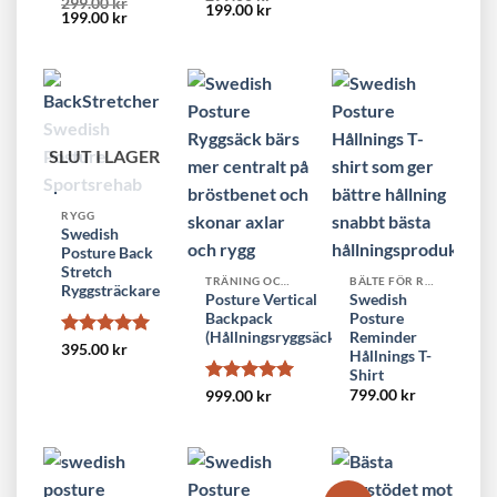
Betygsatt
299.00
kr
Det
Det
199.00
kr
3.77
av
Det
Det
199.00
kr
4.25
av 5
ursprungliga
nuvarande
5
ursprungliga
nuvarande
priset
priset
priset
priset
var:
är:
var:
är:
299.00 kr.
199.00 kr.
299.00 kr.
199.00 kr.
SLUT I LAGER
RYGG
Swedish
Posture Back
Stretch
TRÄNING OCH REHAB
BÄLTE FÖR RYGGEN
Ryggsträckare
Posture Vertical
Swedish
Backpack
Posture
(Hållningsryggsäck)
Reminder
Betygsatt
5
395.00
kr
Hållnings T-
av 5
Shirt
Betygsatt
5
799.00
kr
999.00
kr
av 5