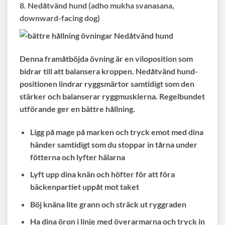
8. Nedåtvänd hund (adho mukha svanasana,
downward-facing dog)
Denna framåtböjda övning är en viloposition som
bidrar till att balansera kroppen. Nedåtvänd hund-
positionen lindrar ryggsmärtor samtidigt som den
stärker och balanserar ryggmusklerna. Regelbundet
utförande ger en bättre hållning.
Ligg på mage på marken och tryck emot med dina
händer samtidigt som du stoppar in tårna under
fötterna och lyfter hälarna
Lyft upp dina knän och höfter för att föra
bäckenpartiet uppåt mot taket
Böj knäna lite grann och sträck ut ryggraden
Ha dina öron i linje med överarmarna och tryck in