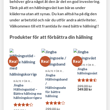
behöver göra något åt den är det en god investering.
Tänk på att en hållningsväst kan bäras under
kläderna utan att synas. Du kan alltså ha på dig den
under arbetstid och när du utför andra aktiviteter.
Välkommen till ett framtida liv med bättre hållning!!
Produkter för att förbättra din hållning
Rea!
Rea!
Rea!
BÄLTE FÖR RYGGEN
Jingba
BÄLTE FÖR RYGGEN
hållningsväst
Jingba
Hållningsband
BÄLTE FÖR RYGGEN
/
Jingba
Betygsatt
399.00
kr
Hållningssele
Det
Det
Hållningsstöd –
349.00
kr
4.44
av 5
för bättre
ursprungliga
nuvarande
Bättre hållning med
priset
priset
hållning
hållningskorrigerare
var:
är:
399.00 kr.
349.00 kr.
Betygsatt
299.00
kr