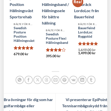
Rea!
BÄLTE FÖR RYGGEN
BÄLTE FÖR RYGGEN
Swedish
Bauerfeind
BÄLTE FÖR RYGGEN
Posture
LordoLoc
Swedish
Position
Ryggstöd
Posture Flexi
Hållningsväst
Hållningsband
Betygsatt
5
1,649.00
kr
Det
Det
1,499.00
kr
av 5
Betygsatt
679.00
kr
Betygsatt
395.00
kr
ursprungliga
nuvarand
4.85
av 5
priset
priset
4
av 5
var:
är:
1,649.00 kr.
1,499.00 k
Bra övningar för dig som har
Vi presenterar EpiPoint
golfarmbåge eller
Tennisarmbågsskydd från