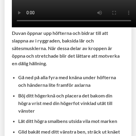
Duvan öppnar upp höfterna och bidrar till att
slappna av i ryggraden, baksida lår och
sätesmusklerna. När dessa delar av kroppen är
öppna och stretchade blir det lättare att motverka
en dålig hållning.
Gå ned på alla fyra med knäna under höfterna
och händerna lite framför axlarna
Böj ditt högerknä och placera det bakom din
högra vrist med din högerfot vinklad utåt till
vänster
Låt ditt högra smalbens utsida vila mot marken
Glid bakåt med ditt vänstra ben, sträck ut knäet