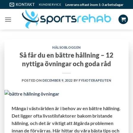
Skip
KONTAKT
Leverans oftast inom 1-3 arbetsdagar
KUNDSERVICE
to
content
HÄLSOBLOGGEN
Så får du en bättre hållning – 12
nyttiga övningar och goda råd
POSTED ON
DECEMBER 9, 2022
BY
FYSIOTERAPEUTEN
Många i västvärlden är i behov av en bättre hållning.
Det ligger ofta livsstilsfaktorer bakom bristande
hållning, och det är viktigt att åtgärda problemen
innan de förvärras. Här hittar du våra bästa tips och