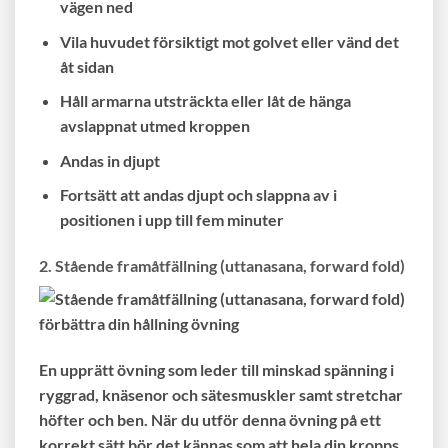
vägen ned
Vila huvudet försiktigt mot golvet eller vänd det
åt sidan
Håll armarna utsträckta eller låt de hänga
avslappnat utmed kroppen
Andas in djupt
Fortsätt att andas djupt och slappna av i
positionen i upp till fem minuter
2. Stående framåtfällning (uttanasana, forward fold)
En upprätt övning som leder till minskad spänning i
ryggrad, knäsenor och sätesmuskler samt stretchar
höfter och ben. När du utför denna övning på ett
korrekt sätt bör det kännas som att hela din kropps