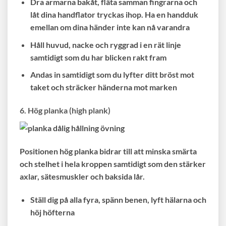
Dra armarna bakåt, fläta samman fingrarna och
låt dina handflator tryckas ihop. Ha en handduk
emellan om dina händer inte kan nå varandra
Håll huvud, nacke och ryggrad i en rät linje
samtidigt som du har blicken rakt fram
Andas in samtidigt som du lyfter ditt bröst mot
taket och sträcker händerna mot marken
6. Hög planka (high plank)
Positionen hög planka bidrar till att minska smärta
och stelhet i hela kroppen samtidigt som den stärker
axlar, sätesmuskler och baksida lår.
Ställ dig på alla fyra, spänn benen, lyft hälarna och
höj höfterna