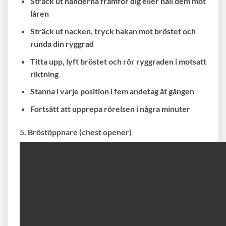
Sträck ut händerna framför dig eller håll dem mot
låren
Sträck ut nacken, tryck hakan mot bröstet och
runda din ryggrad
Titta upp, lyft bröstet och rör ryggraden i motsatt
riktning
Stanna i varje position i fem andetag åt gången
Fortsätt att upprepa rörelsen i några minuter
5. Bröstöppnare (chest opener)