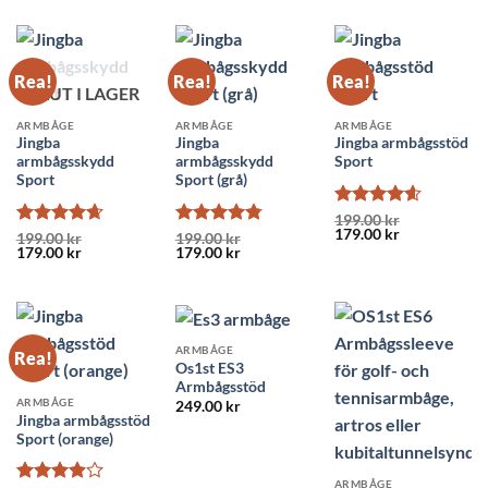
Rea!
Rea!
Rea!
SLUT I LAGER
ARMBÅGE
ARMBÅGE
ARMBÅGE
Jingba
Jingba
Jingba armbågsstöd
armbågsskydd
armbågsskydd
Sport
Sport
Sport (grå)
Betygsatt
199.00
kr
Det
Det
179.00
kr
4.58
av 5
Betygsatt
Betygsatt
199.00
kr
199.00
kr
ursprungliga
nuvarande
Det
Det
Det
Det
179.00
kr
179.00
kr
4.67
av 5
4.75
av 5
priset
priset
ursprungliga
nuvarande
ursprungliga
nuvarande
var:
är:
priset
priset
priset
priset
199.00 kr.
179.00 kr.
var:
är:
var:
är:
199.00 kr.
179.00 kr.
199.00 kr.
179.00 kr.
ARMBÅGE
Rea!
Os1st ES3
Armbågsstöd
ARMBÅGE
249.00
kr
Jingba armbågsstöd
Sport (orange)
ARMBÅGE