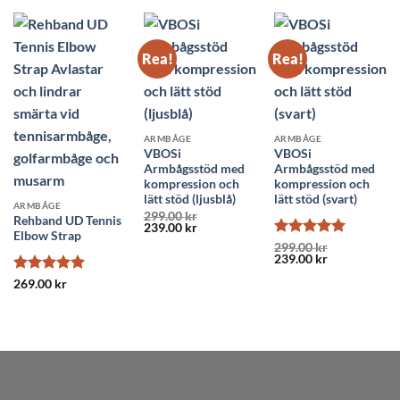
Rea!
Rea!
ARMBÅGE
ARMBÅGE
VBOSi
VBOSi
Armbågsstöd med
Armbågsstöd med
kompression och
kompression och
lätt stöd (ljusblå)
lätt stöd (svart)
ARMBÅGE
299.00
kr
Rehband UD Tennis
Det
Det
239.00
kr
Elbow Strap
ursprungliga
nuvarande
Betygsatt
5
299.00
kr
priset
priset
Det
Det
239.00
kr
av 5
var:
är:
ursprungliga
nuvarande
299.00 kr.
239.00 kr.
priset
priset
Betygsatt
5
269.00
kr
var:
är:
av 5
299.00 kr.
239.00 kr.