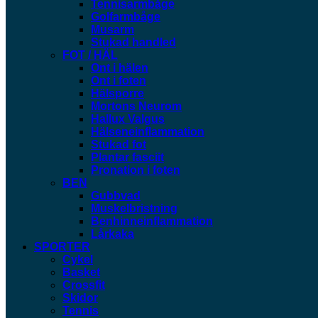
Tennisarmbåge
Golfarmbåge
Musarm
Stukad handled
FOT / HÄL
Ont i hälen
Ont i foten
Hälsporre
Mortons Neurom
Hallux Valgus
Hälseneinflammation
Stukad fot
Plantar fasciit
Pronation i foten
BEN
Gubbvad
Muskelbristning
Benhinneinflammation
Lårkaka
SPORTER
Cykel
Basket
Crossfit
Skidor
Tennis