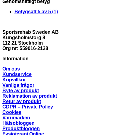
Genomsnittligt betyg
Betygsatt
5
av 5
(1)
Sportsrehab Sweden AB
Kungsholmstorg 8
112 21 Stockholm
Org nr: 559016-2128
Information
Om oss
Kundservice
Köpvillkor
Vanliga frågor
Byte av produkt
Reklamation av produkt
Retur av produkt
GDPR – Private Policy
Cookies
Varumärken
Hälsobloggen
Produktbloggen
Fysioterapi Online