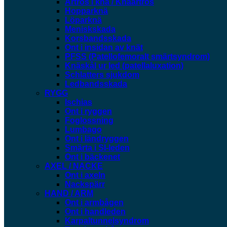
Artros i knä / Knäartros
Hopparknä
Löparknä
Meniskskada
Korsbandsskada
Ont i insidan av knät
PFSS (Patellofemoralt smärtsyndrom)
Knäskål ur led (patellaluxation)
Schlatters sjukdom
Ledbandsskada
RYGG
Ischias
Ont i ryggen
Foglossning
Lumbago
Ont i ländryggen
Smärta i SI-leden
Ont i bäckenet
AXEL / NACKE
Ont i axeln
Nackspärr
HAND / ARM
Ont i armbågen
Ont i handleden
Karpaltunnelsyndrom