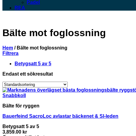
Padel
REA
Bälte mot foglossning
Hem
/
Bälte mot foglossning
Filtrera
Betygsatt 5 av 5
Endast ett sökresultat
Snabbkoll
Bälte för ryggen
Bauerfeind SacroLoc avlastar bäckenet & SI-leden
Betygsatt
5
av 5
3,859.00
kr