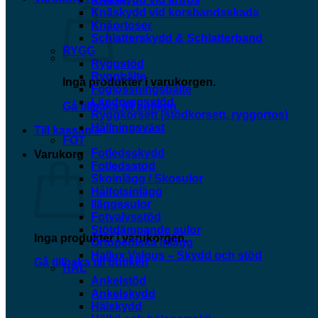
Knäskydd vid korsbandsskada
Knäortoser
Schlatterskydd & Schlatterband
RYGG
Ryggstöd
Ryggbälte
Inga produkter i varukorgen.
Foglossningsbälte
Ländryggsstöd
Gå tillbaka till butiken
Ryggkorsett (stödkorsett, ryggortos)
Hållningsväst
Till kassan
+
FOT
Fotledsskydd
Varukorg
Fotledsstöd
Skoinlägg / Skosulor
Hålfotsinlägg
Iläggssulor
Fotvalvsstöd
Stötdämpande sulor
Inga produkter i varukorgen.
Ortopediska inlägg
Hallux Valgus – Skydd och stöd
Gå tillbaka till butiken
HÄL
Ankelstöd
Ankelskydd
Hälskydd