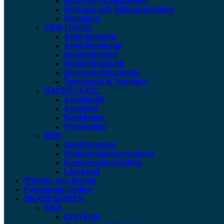
Hälkil och hälsporrekil
Hälkopp och hälkoppsinlägg
Hälinlägg
ARM / HAND
Armbågsstöd
Armbågsskydd
Handledsstöd
Handledsskydd
Epikondylitbandage
Tumskydd & Tumstöd
NACKE / AXEL
Axelskydd
Axelstöd
Nackkrage
Kinesiotejp
BEN
Stödstrumpor
Kompressionsstrumpor
Kompressionstights
Lårskydd
Träning och Rehab
Fysioterapi Online
SKADEGUIDEN
KNÄ
Ont i knät