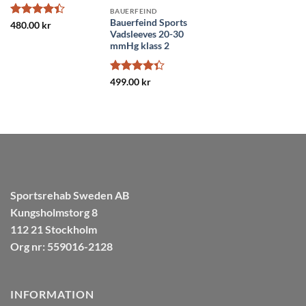
BAUERFEIND
Bauerfeind Sports
Betygsatt
480.00
kr
Vadsleeves 20-30
4.4
av 5
mmHg klass 2
Betygsatt
499.00
kr
4.36
av 5
Sportsrehab Sweden AB
Kungsholmstorg 8
112 21 Stockholm
Org nr: 559016-2128
INFORMATION