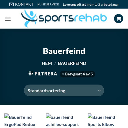
Skip
KONTAKT
Leverans oftast inom 1-3 arbetsdagar
KUNDSERVICE
to
content
Bauerfeind
HEM
/
BAUERFEIND
FILTRERA
Betygsatt 4 av 5