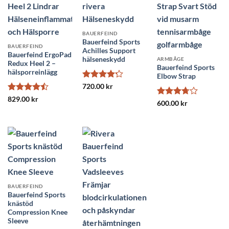
BAUERFEIND
Bauerfeind Sports
BAUERFEIND
Achilles Support
Bauerfeind ErgoPad
hälseneskydd
ARMBÅGE
Redux Heel 2 –
Bauerfeind Sports
hälsporreinlägg
Elbow Strap
Betygsatt
720.00
kr
4.22
av 5
Betygsatt
829.00
kr
Betygsatt
600.00
kr
4.44
av 5
3.75
av
5
BAUERFEIND
Bauerfeind Sports
knästöd
Compression Knee
Sleeve