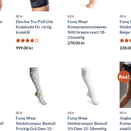
BEN
BEN
BEN
in
DonJoy Tru-Pull Lite
Funq Wear
Funq 
Knäskydd för rörlig
Kompressionssleeves
Stöds
knäskål
Nilit breeze svart 18-
Beige
21mmHg
278.00
kr
Betygsatt
Betyg
999.00
kr
228.0
3.8
av 5
4
av 
Rea!
BEN
BEN
BEN
Funq Wear
Funq Wear
Jingba
ll
Stödstrumpor Bomull
Stödstrumpor Bomull
Kompr
Prickig Grå Dam 15-
Vit Dam 15-18mmHg
stabili