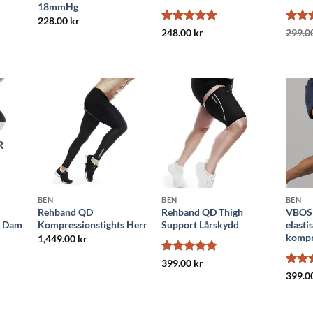
18mmHg
228.00
kr
Betygsatt
5
Betyg
248.00
kr
299.0
av 5
3.6
a
5
R
BEN
BEN
BEN
Rehband QD
Rehband QD Thigh
VBOSi
s Dam
Kompressionstights Herr
Support Lårskydd
elasti
kompr
1,449.00
kr
Betygsatt
399.00
kr
4.75
av 5
Betyg
399.0
av 5