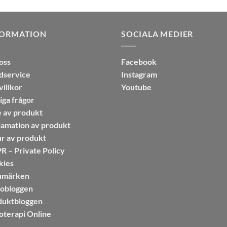
FORMATION
SOCIALA MEDIER
oss
Facebook
dservice
Instagram
illkor
Youtube
iga frågor
 av produkt
amation av produkt
r av produkt
 – Private Policy
kies
umärken
sobloggen
duktbloggen
oterapi Online