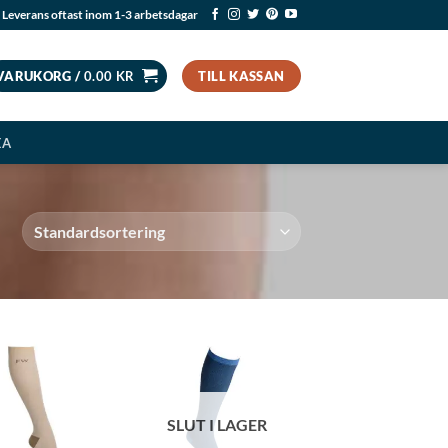
Leverans oftast inom 1-3 arbetsdagar
VARUKORG /
0.00
KR
TILL KASSAN
EA
SLUT I LAGER