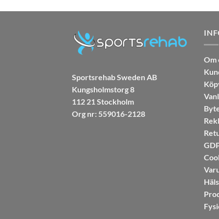
IN
Om 
Kun
Sportsrehab Sweden AB
Köpv
Kungsholmstorg 8
Vanl
112 21 Stockholm
Byte
Org nr: 559016-2128
Rekl
Retu
GDPR
Coo
Var
Häl
Pro
Fysi