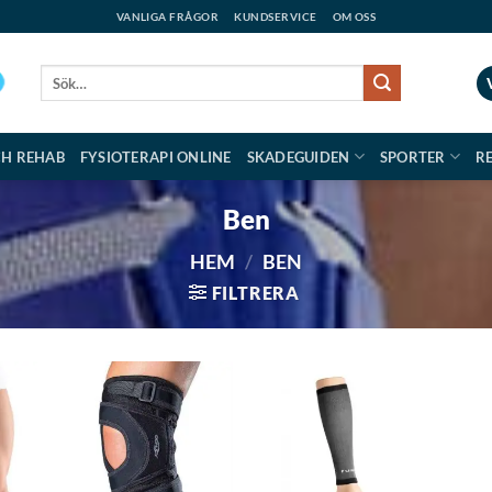
VANLIGA FRÅGOR
KUNDSERVICE
OM OSS
Sök
efter:
CH REHAB
FYSIOTERAPI ONLINE
SKADEGUIDEN
SPORTER
R
Ben
HEM
/
BEN
FILTRERA