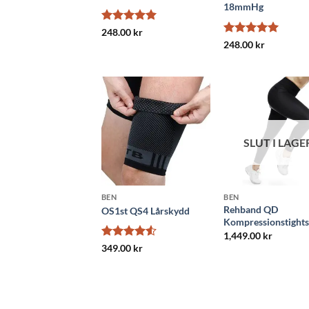
18mmHg
Betygsatt
5
248.00
kr
av 5
Betygsatt
5
248.00
kr
av 5
SLUT I LAGE
BEN
BEN
Rehband QD
OS1st QS4 Lårskydd
Kompressionstight
1,449.00
kr
Betygsatt
349.00
kr
4.5
av 5