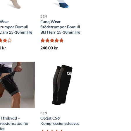
BEN
Wear
Funq Wear
trumpor Bomull
Stödstrumpor Bomull
 Dam 15-18mmHg
Blå Herr 15-18mmHg
satt
Betygsatt
5
0
kr
248.00
kr
5
av 5
BEN
 lårskydd –
OS1st CS6
essionsstöd för
Kompressionssleeves
tet