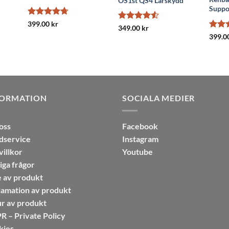
OS1st QS4 Lårskydd
liga
nuvarande
priset
Suppo
är:
.
199.00 kr.
Betygsatt
399.00
kr
Betygsatt
349.00
kr
4.71
av 5
4.5
av 5
Betyg
399.0
4.75
a
FORMATION
SOCIALA MEDIER
oss
Facebook
dservice
Instagram
illkor
Youtube
iga frågor
 av produkt
amation av produkt
r av produkt
 – Private Policy
kies