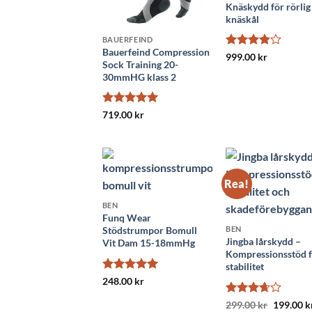
Knäskydd för rörlig
knäskål
BAUERFEIND
Bauerfeind Compression
Betygsatt
999.00
kr
Sock Training 20-
3.8
av 5
30mmHG klass 2
Betygsatt
5
719.00
kr
av 5
Rea!
BEN
Funq Wear
Stödstrumpor Bomull
BEN
Jingba lårskydd –
Vit Dam 15-18mmHg
Kompressionsstöd 
stabilitet
Betygsatt
5
248.00
kr
av 5
Betygsatt
Det
299.00
kr
199.00
k