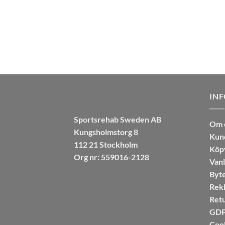
ursprung
3.6
av
priset
5
var:
299.00 kr
IN
Sportsrehab Sweden AB
Om 
Kungsholmstorg 8
Kun
112 21 Stockholm
Köpv
Org nr: 559016-2128
Vanl
Byte
Rekl
Retu
GDPR
Coo