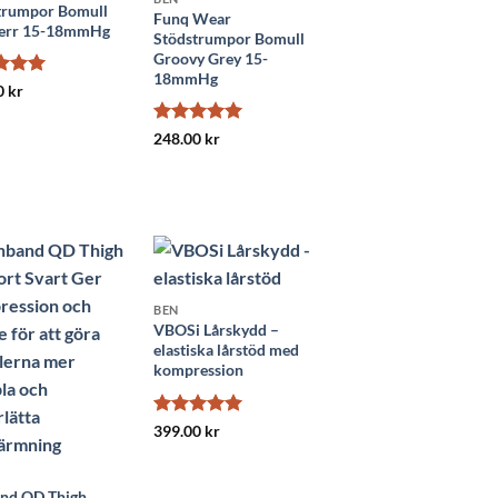
trumpor Bomull
Funq Wear
err 15-18mmHg
Stödstrumpor Bomull
Groovy Grey 15-
18mmHg
satt
5
0
kr
Betygsatt
5
248.00
kr
av 5
BEN
VBOSi Lårskydd –
elastiska lårstöd med
kompression
Betygsatt
5
399.00
kr
av 5
nd QD Thigh