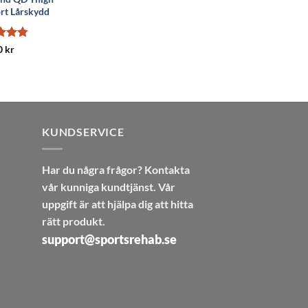
rt Lårskydd
satt
0
kr
v 5
KUNDSERVICE
Har du några frågor? Kontakta
vår kunniga kundtjänst. Vår
uppgift är att hjälpa dig att hitta
rätt produkt.
support@sportsrehab.se