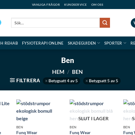
VANLIGA FRÅGOR
KUNDSERVICE
OM OSS
Sök
efter:
CH REHAB
FYSIOTERAPI ONLINE
SKADEGUIDEN
SPORTER
R
Ben
HEM
/
BEN
FILTRERA
Betygsatt 4 av 5
Betygsatt 5 av 5
SLUT I LAGER
S
BEN
BEN
BEN
e
Funq Wear
Funq Wear
Funq 