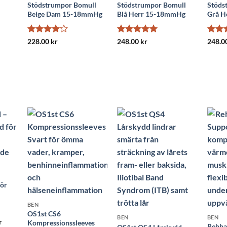
Stödstrumpor Bomull
Stödstrumpor Bomull
Stöds
Beige Dam 15-18mmHg
Blå Herr 15-18mmHg
Grå H
Betygsatt
Betygsatt
5
Betyg
228.00
kr
248.00
kr
248.0
4
av 5
av 5
av 5
för
BEN
OS1st CS6
BEN
BEN
Det
r
Kompressionssleeves
Rehba