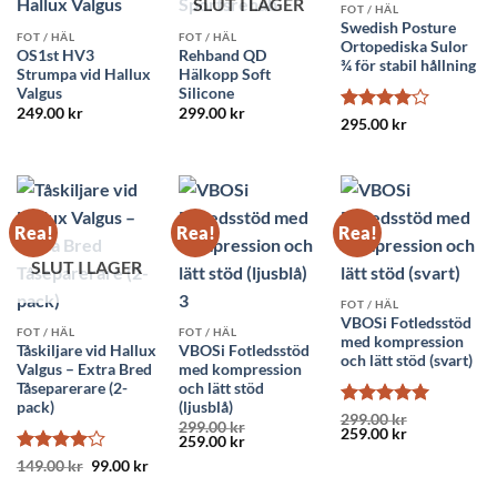
SLUT I LAGER
FOT / HÄL
Swedish Posture
FOT / HÄL
FOT / HÄL
Ortopediska Sulor
OS1st HV3
Rehband QD
¾ för stabil hållning
Strumpa vid Hallux
Hälkopp Soft
Valgus
Silicone
249.00
kr
299.00
kr
Betygsatt
295.00
kr
4
av 5
Rea!
Rea!
Rea!
SLUT I LAGER
FOT / HÄL
VBOSi Fotledsstöd
FOT / HÄL
FOT / HÄL
med kompression
Tåskiljare vid Hallux
VBOSi Fotledsstöd
och lätt stöd (svart)
Valgus – Extra Bred
med kompression
Tåseparerare (2-
och lätt stöd
pack)
(ljusblå)
Betygsatt
5
299.00
kr
299.00
kr
Det
Det
259.00
kr
av 5
Det
Det
259.00
kr
ursprungliga
nuvarande
ursprungliga
nuvarande
priset
priset
Betygsatt
Det
Det
149.00
kr
99.00
kr
priset
priset
var:
är:
ursprungliga
nuvarande
4
av 5
var:
är:
299.00 kr.
259.00 kr.
priset
priset