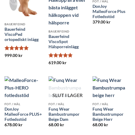
FOT / HÄL
DonJoy
MalleoForce Plus
Fotledsstöd
379.00
kr
BAUERFEIND
Bauerfeind
BAUERFEIND
ViscoPed
Bauerfeind
ortopediskt inlägg
ViscoSpot
Hälsporreinlägg
Betygsatt
5
999.00
kr
av 5
Betygsatt
619.00
kr
4.8
av 5
SLUT I LAGER
FOT / HÄL
FOT / HÄL
FOT / HÄL
DonJoy
Funq Wear
Funq Wear
MalleoForce PLUS+
Bambustrumpor
Bambustrumpor
Fotledsstöd
Beige Dam
Beige Herr
678.00
kr
68.00
kr
68.00
kr