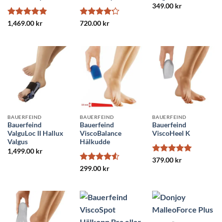
349.00
kr
Betygsatt
Betygsatt
1,469.00
kr
720.00
kr
4.8
av 5
4.22
av 5
BAUERFEIND
BAUERFEIND
BAUERFEIND
Bauerfeind
Bauerfeind
Bauerfeind
ValguLoc II Hallux
ViscoBalance
ViscoHeel K
Valgus
Hälkudde
1,499.00
kr
Betygsatt
5
379.00
kr
av 5
Betygsatt
299.00
kr
4.5
av 5