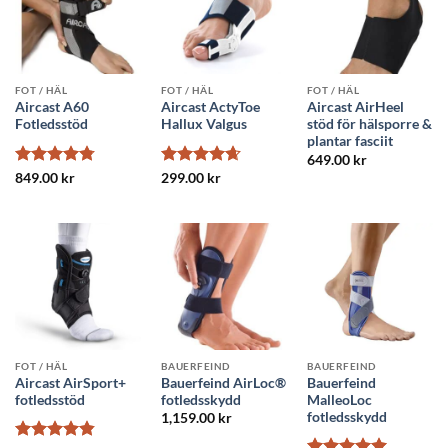
FOT / HÄL
FOT / HÄL
FOT / HÄL
Aircast A60
Aircast ActyToe
Aircast AirHeel
Fotledsstöd
Hallux Valgus
stöd för hälsporre &
plantar fasciit
649.00
kr
Betygsatt
Betygsatt
849.00
kr
299.00
kr
4.78
av 5
4.67
av 5
FOT / HÄL
BAUERFEIND
BAUERFEIND
Aircast AirSport+
Bauerfeind AirLoc®
Bauerfeind
fotledsstöd
fotledsskydd
MalleoLoc
fotledsskydd
1,159.00
kr