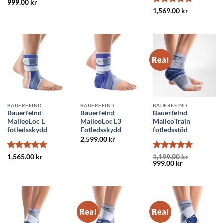
Betygsatt
999.00
kr
4.83
av 5
Betygsatt
5
1,569.00
kr
av 5
Rea!
BAUERFEIND
BAUERFEIND
BAUERFEIND
Bauerfeind
Bauerfeind
Bauerfeind
MalleoLoc L
MalleoLoc L3
MalleoTrain
fotledsskydd
Fotledsskydd
fotledsstöd
2,599.00
kr
Betygsatt
5
Betygsatt
1,565.00
kr
1,199.00
kr
Det
Det
999.00
kr
av 5
4.8
av 5
ursprungliga
nuvarande
priset
priset
var:
är:
1,199.00 kr.
999.00 kr.
Rea!
Rea!