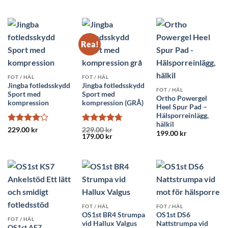
ursprunglig
nuv
4.83
av 5
4
av 5
2
av
priset
pri
5
var:
är:
129.00 kr.
99.
Rea!
FOT / HÄL
FOT / HÄL
Jingba fotledsskydd
Jingba fotledsskydd
FOT / HÄL
Sport med
Sport med
Ortho Powergel
kompression
kompression (GRÅ)
Heel Spur Pad –
Hälsporreinlägg,
hälkil
Betygsatt
Betygsatt
229.00
kr
229.00
kr
199.00
kr
Det
Det
179.00
kr
4
av 5
4.71
av 5
ursprungliga
nuvarande
priset
priset
var:
är:
229.00 kr.
179.00 kr.
FOT / HÄL
FOT / HÄL
OS1st BR4 Strumpa
OS1st DS6
FOT / HÄL
vid Hallux Valgus
Nattstrumpa vid
OS1st AF7