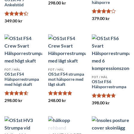
hälsporre
298.00
kr
Ankelstöd
Betygsatt
379.00
kr
Betygsatt
349.00
kr
4
av 5
4.33
av 5
FOT / HÄL
FOT / HÄL
OS1st FS4
OS1st FS4 strumpa
FOT / HÄL
Hälsporrestrumpa
mot hälsporre med
OS1st FS6
med högt skaft
lågt skaft
Hälsporrestrumpa
Betygsatt
Betygsatt
298.00
kr
248.00
kr
Betygsatt
398.00
kr
4.5
av 5
4.82
av 5
4.73
av 5