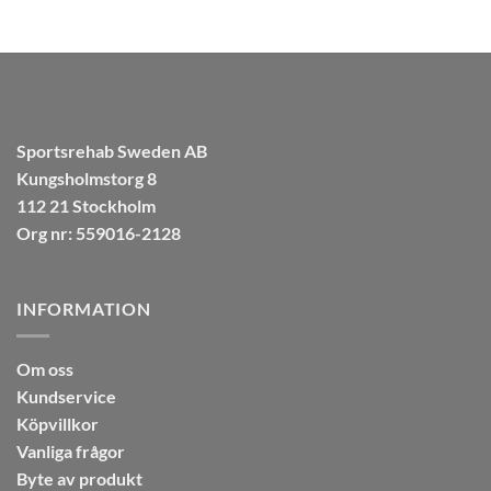
299.00 kr.
259.00 kr.
var:
är:
149.00 kr.
99.00 kr.
Sportsrehab Sweden AB
Kungsholmstorg 8
112 21 Stockholm
Org nr: 559016-2128
INFORMATION
Om oss
Kundservice
Köpvillkor
Vanliga frågor
Byte av produkt