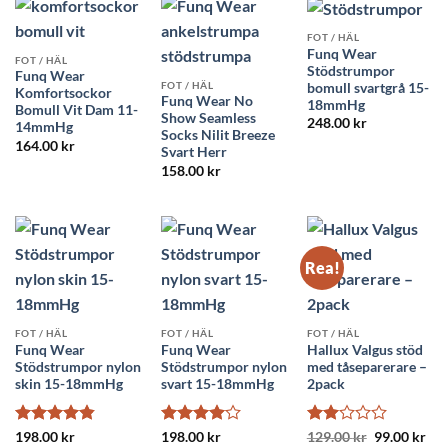
FOT / HÄL
Funq Wear
FOT / HÄL
Stödstrumpor
Funq Wear
FOT / HÄL
bomull svartgrå 15-
Komfortsockor
Funq Wear No
18mmHg
Bomull Vit Dam 11-
Show Seamless
248.00
kr
14mmHg
Socks Nilit Breeze
164.00
kr
Svart Herr
158.00
kr
Rea!
FOT / HÄL
FOT / HÄL
FOT / HÄL
Funq Wear
Funq Wear
Hallux Valgus stöd
Stödstrumpor nylon
Stödstrumpor nylon
med tåseparerare –
skin 15-18mmHg
svart 15-18mmHg
2pack
Betygsatt
Betygsatt
Betygsatt
Det
Det
198.00
kr
198.00
kr
129.00
kr
99.00
kr