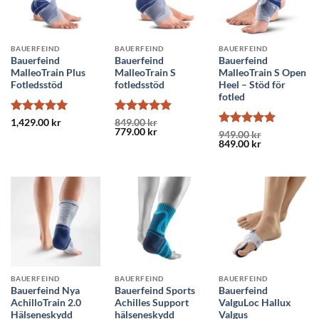
BAUERFEIND
BAUERFEIND
BAUERFEIND
Bauerfeind
Bauerfeind
Bauerfeind
MalleoTrain Plus
MalleoTrain S
MalleoTrain S Open
Fotledsstöd
fotledsstöd
Heel – Stöd för
fotled
Betygsatt
5
Betygsatt
1,429.00
kr
849.00
kr
Det
Det
779.00
kr
av 5
4.9
av 5
Betygsatt
5
949.00
kr
ursprungliga
nuvarande
Det
Det
849.00
kr
av 5
priset
priset
ursprungliga
nuvarande
var:
är:
priset
priset
849.00 kr.
779.00 kr.
var:
är:
949.00 kr.
849.00 kr.
BAUERFEIND
BAUERFEIND
BAUERFEIND
Bauerfeind Nya
Bauerfeind Sports
Bauerfeind
AchilloTrain 2.0
Achilles Support
ValguLoc Hallux
Hälseneskydd
hälseneskydd
Valgus