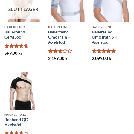
SLUT I LAGER
BAUERFEIND
BAUERFEIND
BAUERFEIND
Bauerfeind
Bauerfeind
Bauerfeind
CerviLoc
OmoTrain –
OmoTrain S –
Axelstöd
Axelstöd
Betygsatt
599.00
kr
4.67
av 5
Betygsatt
Betygsatt
5
2,199.00
kr
2,099.00
kr
3
av 5
av 5
NACKE / AXEL
Rehband QD
Axelstöd