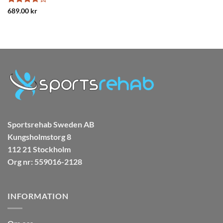
Betygsatt
689.00
kr
3.67
av
5
Sportsrehab Sweden AB
Kungsholmstorg 8
112 21 Stockholm
Org nr: 559016-2128
INFORMATION