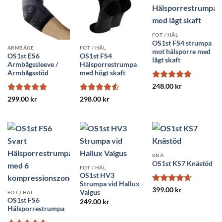
FOT / HÄL
OS1st FS4 strumpa
ARMBÅGE
FOT / HÄL
mot hälsporre med
OS1st ES6
OS1st FS4
lågt skaft
Armbågssleeve /
Hälsporrestrumpa
Armbågsstöd
med högt skaft
Betygsatt
248.00
kr
4.82
av 5
Betygsatt
Betygsatt
299.00
kr
298.00
kr
4.91
av 5
4.5
av 5
KNÄ
OS1st KS7 Knästöd
FOT / HÄL
OS1st HV3
Strumpa vid Hallux
Betygsatt
399.00
kr
Valgus
FOT / HÄL
4.61
av 5
OS1st FS6
249.00
kr
Hälsporrestrumpa