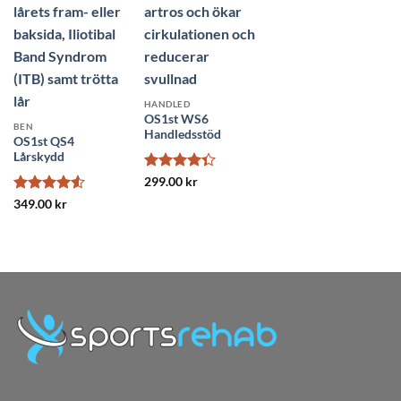
HANDLED
OS1st WS6
BEN
Handledsstöd
OS1st QS4
Lårskydd
Betygsatt
299.00
kr
4.33
av 5
Betygsatt
349.00
kr
4.5
av 5