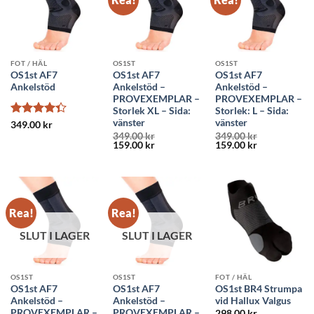
FOT / HÄL
OS1ST
OS1ST
OS1st AF7
OS1st AF7
OS1st AF7
Ankelstöd
Ankelstöd –
Ankelstöd –
PROVEXEMPLAR –
PROVEXEMPLAR –
Storlek XL – Sida:
Storlek: L – Sida:
vänster
vänster
Betygsatt
349.00
kr
4.33
av 5
349.00
kr
349.00
kr
Det
Det
Det
Det
159.00
kr
159.00
kr
ursprungliga
nuvarande
ursprungliga
nuvarande
priset
priset
priset
priset
var:
är:
var:
är:
349.00 kr.
159.00 kr.
349.00 kr.
159.00 kr.
Rea!
Rea!
SLUT I LAGER
SLUT I LAGER
OS1ST
OS1ST
FOT / HÄL
OS1st AF7
OS1st AF7
OS1st BR4 Strumpa
Ankelstöd –
Ankelstöd –
vid Hallux Valgus
PROVEXEMPLAR –
PROVEXEMPLAR –
298.00
kr