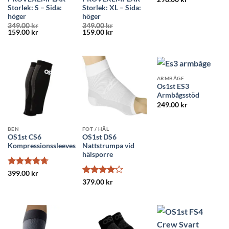
Storlek: S – Sida:
Storlek: XL – Sida:
höger
höger
349.00
kr
349.00
kr
Det
Det
Det
Det
159.00
kr
159.00
kr
ursprungliga
nuvarande
ursprungliga
nuvarande
priset
priset
priset
priset
var:
är:
var:
är:
349.00 kr.
159.00 kr.
349.00 kr.
159.00 kr.
ARMBÅGE
Os1st ES3
Armbågsstöd
249.00
kr
BEN
FOT / HÄL
OS1st CS6
OS1st DS6
Kompressionssleeves
Nattstrumpa vid
hälsporre
Betygsatt
399.00
kr
4.71
av 5
Betygsatt
379.00
kr
4
av 5