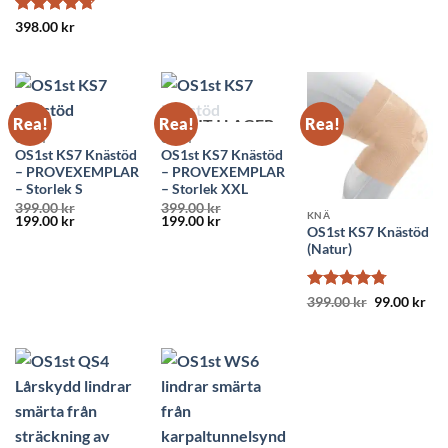
Betygsatt
398.00
kr
4.73
av 5
Rea!
Rea!
Rea!
SLUT I LAGER
OS1ST
OS1ST
OS1st KS7 Knästöd
OS1st KS7 Knästöd
– PROVEXEMPLAR
– PROVEXEMPLAR
– Storlek S
– Storlek XXL
399.00
kr
399.00
kr
KNÄ
Det
Det
Det
Det
199.00
kr
199.00
kr
OS1st KS7 Knästöd
ursprungliga
nuvarande
ursprungliga
nuvarande
priset
priset
priset
priset
(Natur)
var:
är:
var:
är:
399.00 kr.
199.00 kr.
399.00 kr.
199.00 kr.
Betygsatt
Det
Det
399.00
kr
99.00
kr
ursprunglig
nuv
4.74
av 5
priset
pri
var:
är:
399.00 kr.
99.