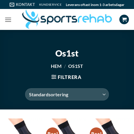
Skip
KONTAKT
Leverans oftast inom 1-3 arbetsdagar
KUNDSERVICE
to
content
Os1st
HEM
/
OS1ST
FILTRERA
Rea!
Rea!