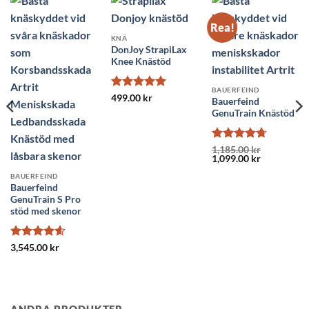
Rea!
KNÄ
DonJoy StrapiLax
Knee Knästöd
BAUERFEIND
Betygsatt
5
499.00
kr
Bauerfeind
av 5
GenuTrain Knästöd
Betygsatt
1,185.00
kr
Det
Det
1,099.00
kr
4.74
av 5
ursprungliga
nuvarande
priset
priset
BAUERFEIND
var:
är:
Bauerfeind
1,185.00 kr.
1,099.00 kr
GenuTrain S Pro
stöd med skenor
Betygsatt
3,545.00
kr
4.6
av 5
ANDRA PRODUKTER