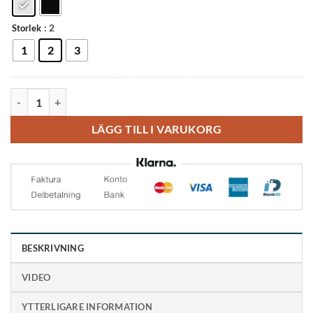
: 2
Storlek
1
2
3
Bauerfeind GenuPoint Schlatterband mängd
LÄGG TILL I VARUKORG
BESKRIVNING
VIDEO
YTTERLIGARE INFORMATION