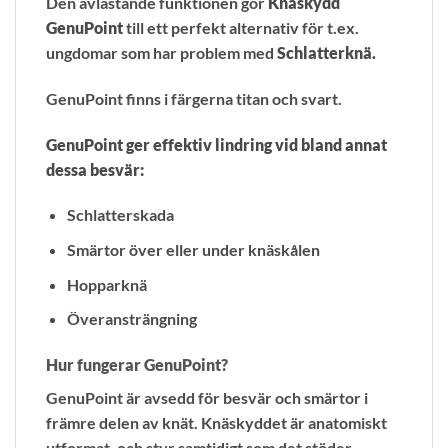
Den avlastande funktionen gör
Knäskydd
GenuPoint
till ett perfekt alternativ för t.ex.
ungdomar som har problem med
Schlatterknä.
GenuPoint finns i färgerna titan och svart.
GenuPoint ger effektiv lindring vid bland annat
dessa besvär:
Schlatterskada
Smärtor över eller under knäskålen
Hopparknä
Överansträngning
Hur fungerar GenuPoint?
GenuPoint är avsedd för besvär och smärtor i
främre delen av knät. Knäskyddet är anatomiskt
utformat, och styr samtidigt som det stöder