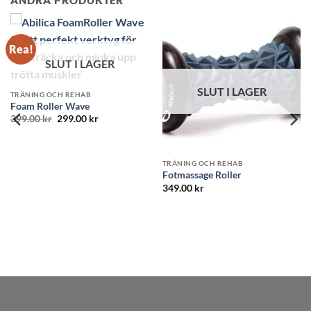
SLU
SLUT I LAGER
TRÄNING OCH
Balansplatta
UT I LAGER
Betygsatt
5
499.00
kr
TRÄNING OCH REHAB
av 5
Massage Foam Roller Mini
349.00
kr
CH REHAB
 Roller