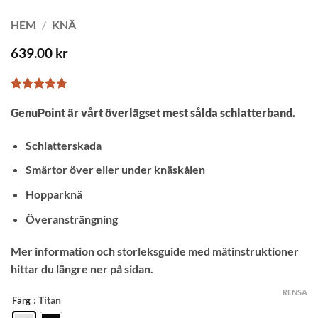
HEM
/
KNÄ
639.00
kr
Betygsatt
16
GenuPoint är vårt överlägset mest sålda schlatterband.
4.69
av 5
baserat på
kundrecensioner
Schlatterskada
Smärtor över eller under knäskålen
Hopparknä
Överansträngning
Mer information och storleksguide med mätinstruktioner
hittar du längre ner på sidan.
RENSA
: Titan
Färg