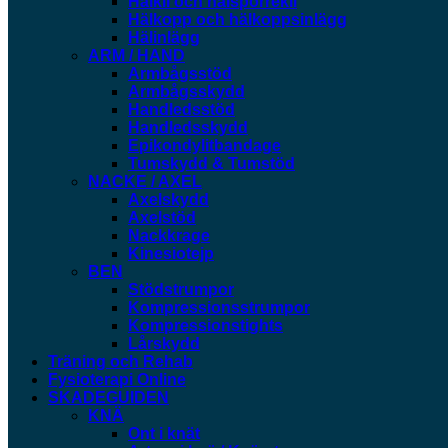
Hälkil och hälsporrekil
Hälkopp och hälkoppsinlägg
Hälinlägg
ARM / HAND
Armbågsstöd
Armbågsskydd
Handledsstöd
Handledsskydd
Epikondylitbandage
Tumskydd & Tumstöd
NACKE / AXEL
Axelskydd
Axelstöd
Nackkrage
Kinesiotejp
BEN
Stödstrumpor
Kompressionsstrumpor
Kompressionstights
Lårskydd
Träning och Rehab
Fysioterapi Online
SKADEGUIDEN
KNÄ
Ont i knät