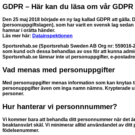
GDPR – Här kan du läsa om vår GDPR –
Den 25 maj 2018 började en ny lag kallad GDPR att gälla.
(personuppgiftslagen), som har varit en svensk lag sedan 1
hamnar i orätta händer.
Läs mer här:
Datainspektionen
Sportsrehab.se (Sportsrehab Sweden AB Org nr: 559016-21
som kund och dessa behandlas av oss för att kunna adminis
Sportsrehab.se lämnar inte ut personuppgifter, e-postadre
Vad menas med personuppgifter
Med personuppgifter menas information som kan knytas til
personuppgifter även om inga namn nämns. Krypterade uppgif
personer.
Hur hanterar vi personnnummer?
Vi kommer bara att behandla ditt personnummer när det är k
beaktansvärt skäl. Vi minimerar alltid användandet av ditt p
födelsenummer.