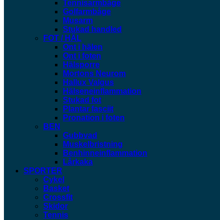
Tennisarmbåge
Golfarmbåge
Musarm
Stukad handled
FOT / HÄL
Ont i hälen
Ont i foten
Hälsporre
Mortons Neurom
Hallux Valgus
Hälseneinflammation
Stukad fot
Plantar fasciit
Pronation i foten
BEN
Gubbvad
Muskelbristning
Benhinneinflammation
Lårkaka
SPORTER
Cykel
Basket
Crossfit
Skidor
Tennis