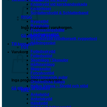
Knäskydd vid korsbandsskada
Knäortoser
Schlatterskydd & Schlatterband
RYGG
Ryggstöd
Ryggbälte
Inga produkter i varukorgen.
Foglossningsbälte
Ländryggsstöd
Gå tillbaka till butiken
Ryggkorsett (stödkorsett, ryggortos)
Hållningsväst
Till kassan
+
FOT
Fotledsskydd
Varukorg
Fotledsstöd
Skoinlägg / Skosulor
Hålfotsinlägg
Iläggssulor
Fotvalvsstöd
Stötdämpande sulor
Inga produkter i varukorgen.
Ortopediska inlägg
Hallux Valgus – Skydd och stöd
Gå tillbaka till butiken
HÄL
Ankelstöd
Ankelskydd
Hälskydd