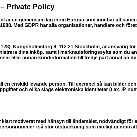
 Private Policy
 Det är en gemensam lag inom Europa som innebär att samma 
988. Med GDPR har alla organisationer, handlare och företag 
28) Kungsholmstorg 8, 112 21 Stockholm, är ansvarig för 
trera dina inköp, samt i marknadsföringssyfte som du anmält
sser eller annan kundinformation till tredje part annat än 
l en enskild levande person. Till exempel så kan bilder oc
ter och olika slags elektroniska identiteter (t.ex. IP-numme
lart motiverat med hänsyn till ändamålet, nödvändigt för sä
ersonnummer i så stor utsträckning som möjligt genom att, i de