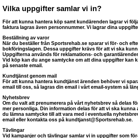
Vilka uppgifter samlar vi in?
För att kunna hantera köp samt kundärenden lagrar vi följ
faktura lagras även personnummer. Vi lagrar dina uppgifte
Beställning av varor
När du beställer från Sportsrehab.se sparar vi för- och ef
bokföringslagen. Dessa uppgifter krävs för att vi ska kunn
Uppgifterna används för reklamations- och garantiärenden
Vid köp kan du ange samtycke om att dina uppgifter kan k
på senaste email.
Kundtjänst genom mail
För att kunna hantera kundtjänst ärenden behöver vi spara
email till oss, så lagras din email i vårt email-system så 
Nyhetsbrev
Om du valt att prenumerera på vårt nyhetsbrev så delas för
mer personliga. Din information delas för att vi ska kunna
du lämna samtycke till att vara med i eventuella nyhetsbrev
email eller kontakta oss på kundtjanst@Sportsrehab.se.
Tävlingar
Vid kampanjer och tävlingar samlar vi in uppgifter som för-