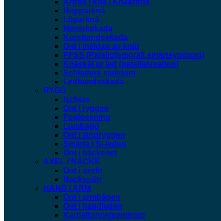
Artros i knä / Knäartros
Hopparknä
Löparknä
Meniskskada
Korsbandsskada
Ont i insidan av knät
PFSS (Patellofemoralt smärtsyndrom)
Knäskål ur led (patellaluxation)
Schlatters sjukdom
Ledbandsskada
RYGG
Ischias
Ont i ryggen
Foglossning
Lumbago
Ont i ländryggen
Smärta i SI-leden
Ont i bäckenet
AXEL / NACKE
Ont i axeln
Nackspärr
HAND / ARM
Ont i armbågen
Ont i handleden
Karpaltunnelsyndrom