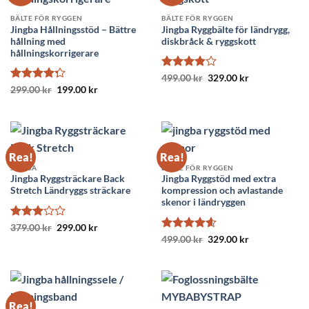
BÄLTE FÖR RYGGEN
BÄLTE FÖR RYGGEN
Jingba Hållningsstöd – Bättre
Jingba Ryggbälte för ländrygg,
hållning med
diskbråck & ryggskott
hållningskorrigerare
Betygsatt
Det
Det
499.00
kr
329.00
kr
ursprungliga
nuvarande
3.86
av
Betygsatt
Det
Det
299.00
kr
199.00
kr
priset
priset
ursprungliga
nuvarande
5
4.25
av 5
var:
är:
priset
priset
499.00 kr.
329.00 kr.
var:
är:
299.00 kr.
199.00 kr.
Rea!
Rea!
JINGBA
BÄLTE FÖR RYGGEN
Jingba Ryggsträckare Back
Jingba Ryggstöd med extra
Stretch Ländryggs sträckare
kompression och avlastande
skenor i ländryggen
Betygsatt
Det
Det
379.00
kr
299.00
kr
ursprungliga
nuvarande
3
av 5
Betygsatt
Det
Det
499.00
kr
329.00
kr
priset
priset
ursprungliga
nuvarande
4.56
av 5
var:
är:
priset
priset
379.00 kr.
299.00 kr.
var:
är:
499.00 kr.
329.00 kr.
Rea!