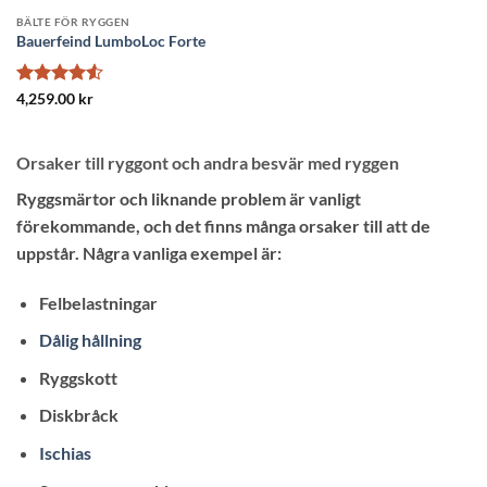
BÄLTE FÖR RYGGEN
Bauerfeind LumboLoc Forte
Betygsatt
4,259.00
kr
4.5
av 5
Orsaker till ryggont och andra besvär med ryggen
Ryggsmärtor och liknande problem är vanligt
förekommande, och det finns många orsaker till att de
uppstår. Några vanliga exempel är:
Felbelastningar
Dålig hållning
Ryggskott
Diskbråck
Ischias