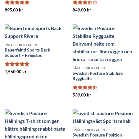
Betygsatt
Betygsatt
895.00
kr
849.00
kr
4.92
av 5
3.5
av
5
BÄLTE FÖR RYGGEN
Bauerfeind Sports Back
Support – Ryggstöd
BÄLTE FÖR RYGGEN
Betygsatt
1,560.00
kr
Swedish Posture Stabilize
4.67
av 5
Ryggbälte
Betygsatt
539.00
kr
4.5
av 5
BÄLTE FÖR RYGGEN
Swedish Posture Position