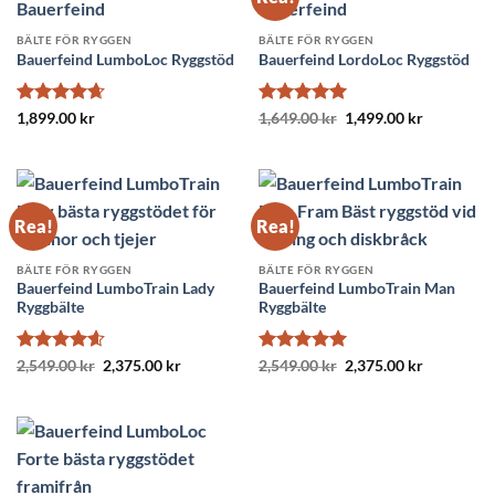
BÄLTE FÖR RYGGEN
BÄLTE FÖR RYGGEN
Bauerfeind LumboLoc Ryggstöd
Bauerfeind LordoLoc Ryggstöd
Betygsatt
Betygsatt
5
Det
Det
1,899.00
kr
1,649.00
kr
1,499.00
kr
ursprungliga
nuvarande
4.67
av 5
av 5
priset
priset
var:
är:
1,649.00 kr.
1,499.00 k
Rea!
Rea!
BÄLTE FÖR RYGGEN
BÄLTE FÖR RYGGEN
Bauerfeind LumboTrain Lady
Bauerfeind LumboTrain Man
Ryggbälte
Ryggbälte
Betygsatt
Det
Det
Betygsatt
5
Det
Det
2,549.00
kr
2,375.00
kr
2,549.00
kr
2,375.00
kr
ursprungliga
nuvarande
ursprungliga
nuvarande
4.57
av 5
av 5
priset
priset
priset
priset
var:
är:
var:
är:
2,549.00 kr.
2,375.00 kr.
2,549.00 kr.
2,375.00 k