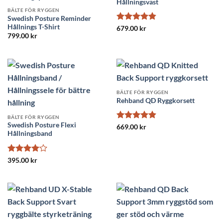
Hållningsväst
BÄLTE FÖR RYGGEN
Swedish Posture Reminder
Hållnings T-Shirt
Betygsatt
679.00
kr
799.00
kr
4.85
av 5
BÄLTE FÖR RYGGEN
Rehband QD Ryggkorsett
BÄLTE FÖR RYGGEN
Swedish Posture Flexi
Betygsatt
669.00
kr
Hållningsband
4.88
av 5
Betygsatt
395.00
kr
4
av 5