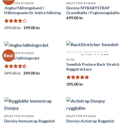
BÄLTE FÖR RYGGEN
BÄLTE FÖR RYGGEN
Jingba Hållningsband /
DonJoy MYBABYSTRAP
Hållningssele för bättre hållning
Gravidbälte / Foglossingsbälte
699.00
kr
Betygsatt
Det
Det
299.00
kr
199.00
kr
ursprungliga
nuvarande
3.77
av
priset
priset
5
var:
är:
299.00 kr.
199.00 kr.
BÄLTE FÖR RYGGEN
Rea!
SLUT I LAGER
Jingba hållningsväst
RYGG
Swedish Posture Back Stretch
Ryggsträckare
Betygsatt
Det
Det
399.00
kr
349.00
kr
ursprungliga
nuvarande
4.44
av 5
priset
priset
Betygsatt
5
var:
är:
395.00
kr
399.00 kr.
349.00 kr.
av 5
BÄLTE FÖR RYGGEN
BÄLTE FÖR RYGGEN
DonJoy Immostrap Ryggstöd
DonJoy Actistrap Ryggstöd