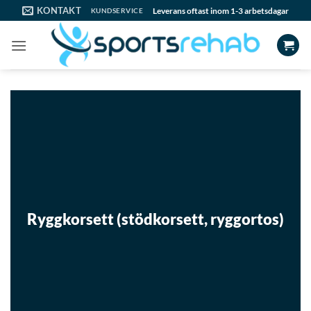
Skip
KONTAKT
Leverans oftast inom 1-3 arbetsdagar
KUNDSERVICE
to
content
Ryggkorsett (stödkorsett, ryggortos)