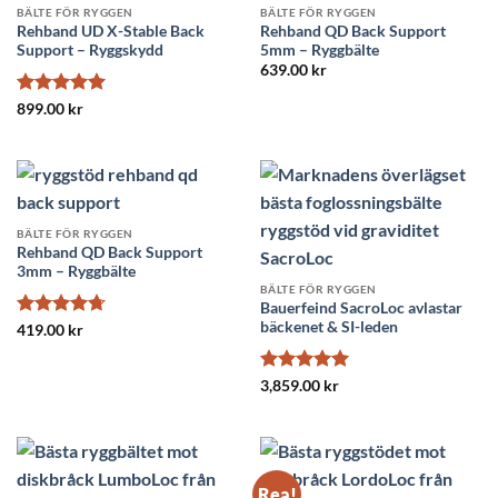
BÄLTE FÖR RYGGEN
BÄLTE FÖR RYGGEN
Rehband UD X-Stable Back
Rehband QD Back Support
Support – Ryggskydd
5mm – Ryggbälte
639.00
kr
Betygsatt
5
899.00
kr
av 5
BÄLTE FÖR RYGGEN
Rehband QD Back Support
3mm – Ryggbälte
BÄLTE FÖR RYGGEN
Bauerfeind SacroLoc avlastar
bäckenet & SI-leden
Betygsatt
419.00
kr
4.71
av 5
Betygsatt
5
3,859.00
kr
av 5
Rea!