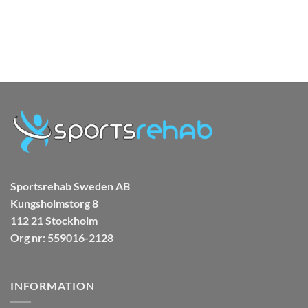
Sportsrehab Sweden AB
Kungsholmstorg 8
112 21 Stockholm
Org nr: 559016-2128
INFORMATION