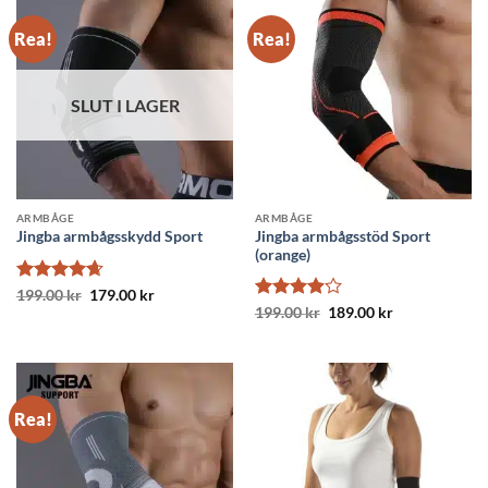
Rea!
Rea!
SLUT I LAGER
ARMBÅGE
ARMBÅGE
Jingba armbågsstöd Sport
Jingba armbågsskydd Sport
(orange)
Betygsatt
Det
Det
199.00
kr
179.00
kr
ursprungliga
nuvarande
4.67
av 5
Betygsatt
Det
Det
199.00
kr
189.00
kr
priset
priset
ursprungliga
nuvarande
3.88
av
var:
är:
priset
priset
5
199.00 kr.
179.00 kr.
var:
är:
199.00 kr.
189.00 kr.
Rea!