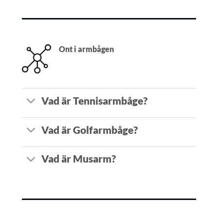
Ont i armbågen
Vad är Tennisarmbåge?
Vad är Golfarmbåge?
Vad är Musarm?