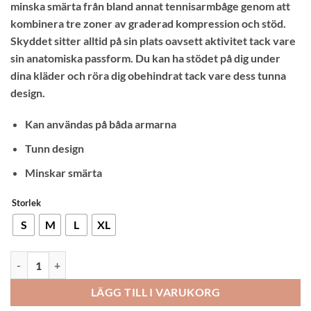
minska smärta från bland annat tennisarmbåge genom att
kombinera tre zoner av graderad kompression och stöd.
Skyddet sitter alltid på sin plats oavsett aktivitet tack vare
sin anatomiska passform. Du kan ha stödet på dig under
dina kläder och röra dig obehindrat tack vare dess tunna
design.
Kan användas på båda armarna
Tunn design
Minskar smärta
Storlek
S
M
L
XL
Os1st ES3 Armbågsstöd mängd
LÄGG TILL I VARUKORG