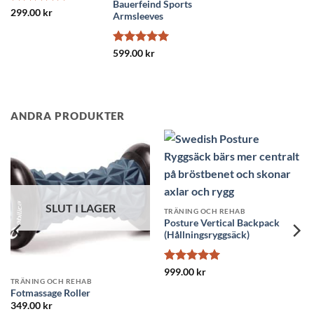
Bauerfeind Sports
199.00 kr.
179.00 kr.
Betygsatt
299.00
kr
Armsleeves
4.91
av 5
Betygsatt
5
599.00
kr
av 5
ANDRA PRODUKTER
SLUT I LAGER
TRÄNING OCH REHAB
Posture Vertical Backpack
(Hållningsryggsäck)
Betygsatt
5
999.00
kr
NG OCH REHAB
TRÄNING
av 5
ssage Roller
Mini G
00
kr
699.00