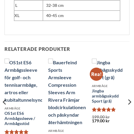
L
32-38 cm
XL
40-45 cm
RELATERADE PRODUKTER
Rea!
ARMBÅGE
Jingba
armbågsskydd
Sport (grå)
ARMBÅGE
OS1st ES6
Betygsatt
199.00
kr
Armbågssleeve /
Det
Det
179.00
kr
4.75
av 5
Armbågsstöd
ursprungliga
nuvarande
priset
priset
ARMBÅGE
var:
är: