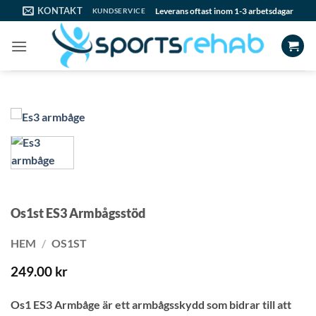
Skip
KONTAKT
Leverans oftast inom 1-3 arbetsdagar
KUNDSERVICE
to
content
Os1st ES3 Armbågsstöd
HEM
/
OS1ST
249.00
kr
Os1 ES3 Armbåge är ett armbågsskydd som bidrar till att