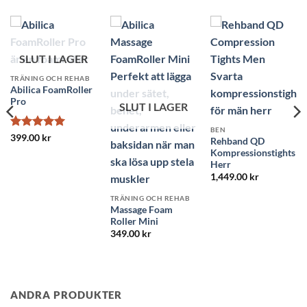
SLUT I LAGER
TRÄNING OCH REHAB
Abilica FoamRoller
Pro
SLUT I LAGER
BEN
Betygsatt
5
399.00
kr
Rehband QD
av 5
Kompressionstights
Herr
1,449.00
kr
TRÄNING OCH REHAB
Massage Foam
Roller Mini
349.00
kr
ANDRA PRODUKTER