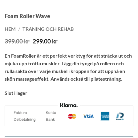
Foam Roller Wave
HEM
/
TRÄNING OCH REHAB
Det
Det
399.00
kr
299.00
kr
ursprungliga
nuvarande
priset
priset
En FoamRoller är ett perfekt verktyg för att sträcka ut och
var:
är:
mjuka upp trötta muskler. Lägg din tyngd på rollern och
399.00 kr.
299.00 kr.
rulla sakta över varje muskel i kroppen för att uppnå en
skön massageeffekt. Används också till pilatesträning.
Slut i lager