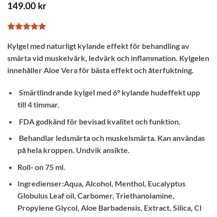
149.00
kr
Betygsatt
1
5
Kylgel med naturligt kylande effekt för behandling av
av 5
baserat på
smärta vid muskelvärk, ledvärk och inflammation. Kylgelen
kundrecension
innehåller Aloe Vera för bästa effekt och återfuktning.
Smärtlindrande kylgel med 6° kylande hudeffekt upp
till 4 timmar.
FDA godkänd för bevisad kvalitet och funktion.
Behandlar ledsmärta och muskelsmärta. Kan användas
på hela kroppen. Undvik ansikte.
Roll- on 75 ml.
Ingredienser:Aqua, Alcohol, Menthol, Eucalyptus
Globulus Leaf oil, Carbomer, Triethanolamine,
Propylene Glycol, Aloe Barbadensis, Extract, Silica, Cl