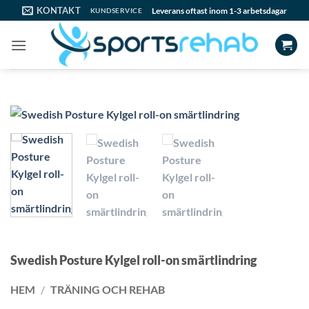
Skip
KONTAKT
Leverans oftast inom 1-3 arbetsdagar
KUNDSERVICE
to
content
Swedish Posture Kylgel roll-on smärtlindring
HEM
/
TRÄNING OCH REHAB