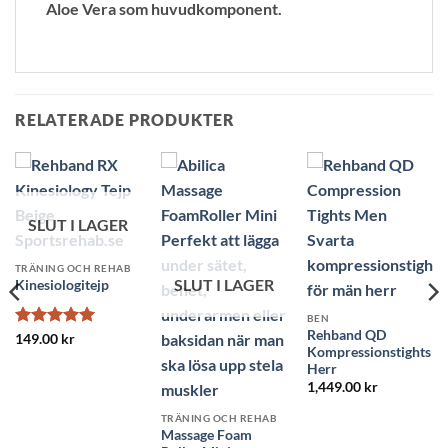
Aloe Vera som huvudkomponent.
RELATERADE PRODUKTER
SLUT I LAGER
TRÄNING OCH REHAB
SLUT I LAGER
Kinesiologitejp
BEN
Rehband QD
Betygsatt
5
149.00
kr
Kompressionstights
av 5
Herr
1,449.00
kr
TRÄNING OCH REHAB
Massage Foam