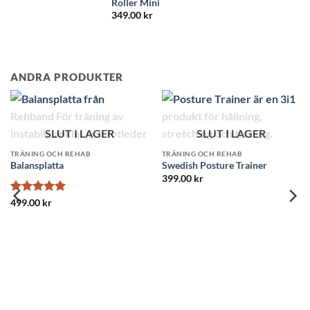
Roller Mini
349.00
kr
ANDRA PRODUKTER
SLUT I LAGER
RÄNING OCH REHAB
wedish Posture Trainer
SLUT I LAGER
399.00
kr
TRÄNING OCH REHAB
TR
Fotmassage Roller
Mi
349.00
kr
69