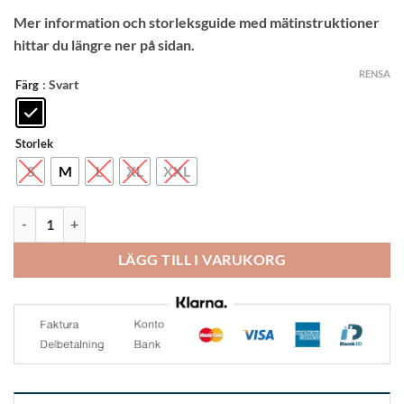
Mer information och storleksguide med mätinstruktioner
hittar du längre ner på sidan.
RENSA
: Svart
Färg
Storlek
S
M
L
XL
XXL
Rehband QD Kompressionstights Herr mängd
LÄGG TILL I VARUKORG