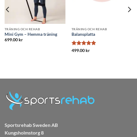
CH REHAB
TRÄNING OCH REHAB
TRÄNING OCH
Posture Ver
ta
Balanssits
(Hållningsry
999.00
kr
5
Betygsatt
5
999.00
kr
av 5
Sportsrehab Sweden AB
Kungsholmstorg 8