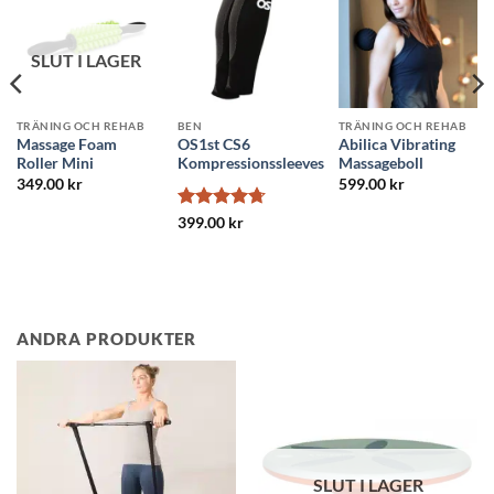
SLUT I LAGER
TRÄNING OCH REHAB
BEN
TRÄNING OCH REHAB
Massage Foam
OS1st CS6
Abilica Vibrating
Roller Mini
Kompressionssleeves
Massageboll
349.00
kr
599.00
kr
Betygsatt
399.00
kr
4.71
av 5
ANDRA PRODUKTER
UT I LAGER