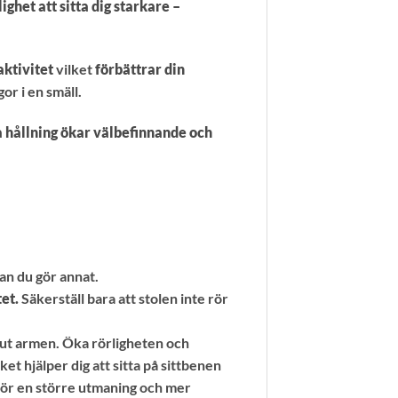
ighet att sitta dig starkare –
aktivitet
vilket
förbättrar din
gor i en smäll.
a hållning ökar välbefinnande och
n du gör annat.
et.
Säkerställ bara att stolen inte rör
 ut armen. Öka rörligheten och
ket hjälper dig att sitta på sittbenen
ör en större utmaning och mer