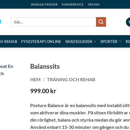
VANLIGA FRÅGOR
KUNDSERVICE
OM OSS
Sök
efter:
CH REHAB
FYSIOTERAPI ONLINE
SKADEGUIDEN
SPORTER
R
Balanssits
HEM
/
TRÄNING OCH REHAB
999.00
kr
Posture Balance är en balanssits med instabil sitt
som aktiverar dina muskler. På sitsen förbättrar
din rörlighet, balans och styrka medan du gör ann
Använd enbart 15-30 minuter om gången och du