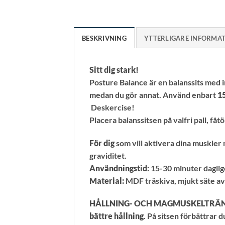
BESKRIVNING
YTTERLIGARE INFORMA
Sitt dig stark!
Posture Balance är en balanssits med in
medan du gör annat. Använd enbart
1
Deskercise!
Placera balanssitsen på valfri pall, fåt
För dig
som vill aktivera dina muskler
graviditet.
Användningstid:
15-30 minuter dagli
Material:
MDF träskiva, mjukt säte av
HÅLLNING- OCH MAGMUSKELTRÄ
bättre hållning
. På sitsen förbättrar 