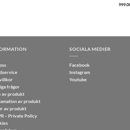
Betyg
999.0
av 5
FORMATION
SOCIALA MEDIER
oss
Facebook
dservice
Instagram
illkor
Youtube
iga frågor
 av produkt
amation av produkt
r av produkt
 – Private Policy
kies