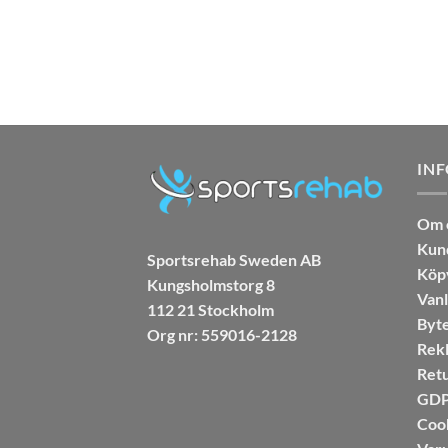
IN
Om 
Kun
Sportsrehab Sweden AB
Köpv
Kungsholmstorg 8
Vanl
112 21 Stockholm
Byte
Org nr: 559016-2128
Rekl
Retu
GDPR
Coo