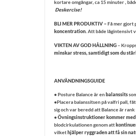
kortare omgångar, ca 15 minuter , båd
Deskercise!
BLI MER PRODUKTIV –
Få mer gjort 
koncentration
. Att både lågintensivt v
VIKTEN AV GOD HÅLLNING
– Kropps
minskar stress, samtidigt som du stär
ANVÄNDNINGSGUIDE
• Posture Balance är en
balanssits
so
•Placera balanssitsen på valfri pall, fåtö
sig och var beredd att Balance är rank 
•
Övningsinstruktioner kommer med 
blodcirkulationen genom att
kontinuer
vilket
hjälper ryggraden att få sin na