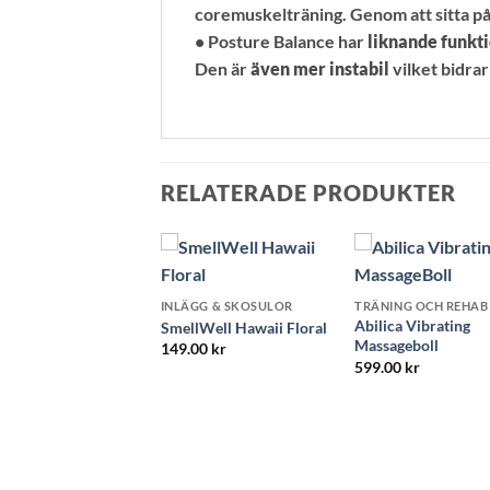
coremuskelträning. Genom att sitta på 
• Posture Balance har
liknande funkti
Den är
även mer instabil
vilket bidrar
RELATERADE PRODUKTER
INLÄGG & SKOSULOR
TRÄNING OCH REHAB
Abilica Vibrating
SmellWell Hawaii Floral
SLUT I LAGER
Massageboll
149.00
kr
599.00
kr
band QD
ressionstights Dam
9.00
kr