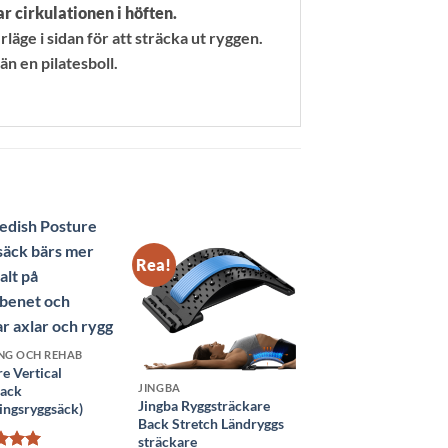
r cirkulationen i höften.
läge i sidan för att sträcka ut ryggen.
än en pilatesboll.
Rea!
NG OCH REHAB
e Vertical
JINGBA
ack
Jingba Ryggsträckare
ingsryggsäck)
Back Stretch Ländryggs
sträckare