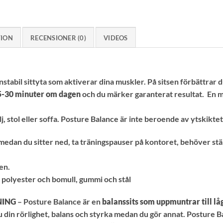
TION
RECENSIONER (0)
VIDEOS
stabil sittyta som aktiverar dina muskler. På sitsen förbättrar d
5-30 minuter om dagen
och du märker garanterat resultat. En möj
ölj, stol eller soffa. Posture Balance är inte beroende av ytskiktet
 medan du sitter ned, ta träningspauser på kontoret, behöver st
gen.
 polyester och bomull, gummi och stål
NING
– Posture Balance är en
balanssits som uppmuntrar till låg
du din rörlighet, balans och styrka medan du gör annat. Posture 