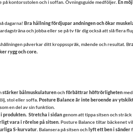
e på kontorsstolen och i soffan. Övningsguide medföljer.
En möjl
på dagarna!
Bra hållning fördjupar andningen och ökar muskel
ardagsträna och jobba eller se på tv får dig också att slå flera flu
hållningen påverkar ditt kroppsspråk, mående och resultat. B
r
ker rygg och core.
m
stärker bålmuskulaturen
och
förbättrar höftrörligheten
meda
lj, stol eller soffa.
Posture Balance är inte beroende av ytskikt
som en del av sin funktion.
i produkten.
Stretcha i sidan
genom att tippa sitsen och sträck
ligt vara i rörelse på sitsen
. Posture Balance tiltar bäckenet vil
turliga S-kurvatur
. Balansera på sitsen och
lyft ett ben i sänder
f