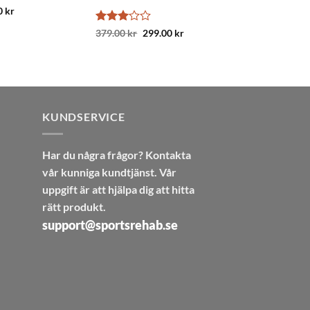
satt
5
0
kr
Betygsatt
Det
Det
379.00
kr
299.00
kr
ursprungliga
nuvarande
3
av 5
priset
priset
var:
är:
379.00 kr.
299.00 kr.
KUNDSERVICE
Har du några frågor? Kontakta
vår kunniga kundtjänst. Vår
uppgift är att hjälpa dig att hitta
rätt produkt.
support@sportsrehab.se