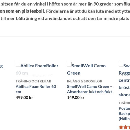
sitsen får du en vinkel i höften som är mer än 90 grader som
öka
on som en pilatesboll.
Fördelarna är att du kan luta med ett ytter
 till mer bålträning vid användandet och att den tar mindre plats 
SLUT I LAGER
TRÄNING OCH REHAB
INLÄGG & SKOSULOR
Abilica FoamRoller 60
SmellWell Camo Green –
cm
Absorberar lukt och fukt
499.00
kr
149.00
kr
TRÄNI
Postur
Backp
(Hålln