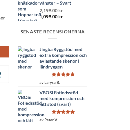
vänster – Svart
2,199.00
kr
Det
Det
1,099.00
kr
ner
ursprungliga
nuvarande
priset
priset
SENASTE RECENSIONERNA
var:
är:
2,199.00 kr.
1,099.00 kr.
Jingba Ryggstöd med
extra kompression och
avlastande skenor i
ländryggen
Betygsatt
5
av Larysa B.
av 5
VBOSi Fotledsstöd
med kompression och
lätt stöd (svart)
Betygsatt
5
av Peter V.
av 5