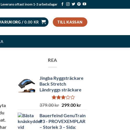
Leverans oftast inom 1-3 arbetsdagar
VARUKORG /
0.00
KR
TILL KASSAN
EA
REA
Jingba Ryggsträckare
Back Stretch
Ländryggs sträckare
Betygsatt
Det
Det
379.00
kr
299.00
kr
yta
3.00
ursprungliga
nuvarande
 du
av 5
Bauerfeind GenuTrain
priset
priset
at.
P3 - PROVEXEMPLAR
var:
är:
– Storlek 3 – Sida:
 har
379.00 kr.
299.00 kr.