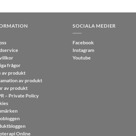
FORMATION
SOCIALA MEDIER
oss
Facebook
dservice
Instagram
illkor
Youtube
iga frågor
 av produkt
amation av produkt
r av produkt
 – Private Policy
kies
umärken
sobloggen
duktbloggen
oterapi Online