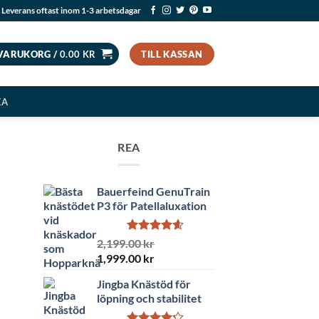
Leverans oftast inom 1-3 arbetsdagar
VARUKORG /
0.00
KR
TILL KASSAN
EA
REA
Bauerfeind GenuTrain
P3 för Patellaluxation
Betygsatt
2,199.00
kr
4.56
av 5
Det
Det
1,999.00
kr
ursprungliga
nuvarande
Jingba Knästöd för
priset
priset
löpning och stabilitet
var:
är:
2,199.00 kr.
1,999.00 kr.