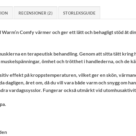
TION
RECENSIONER (2)
STORLEKSGUIDE
rm’n Comfy värmer och ger ett lätt och behagligt stöd åt din
sklerna en terapeutisk behandling. Genom att sitta tätt kring 
t muskelspänningar, ömhet och trötthet i handlederna, och de kä
sitiv effekt på kroppstemperaturen, vilket ger en skön, värmand
 dagligen, året om, då du vill vara både varm och snygg om hand
dra vardagssysslor. Fungerar också utmärkt vid utomhusaktivit
pa.
eden