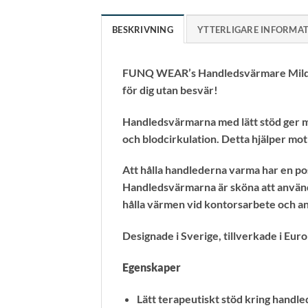
BESKRIVNING
YTTERLIGARE INFORMA
FUNQ WEAR’s Handledsvärmare Mild Wa
för dig utan besvär!
Handledsvärmarna med lätt stöd ger mu
och blodcirkulation. Detta hjälper mo
Att hålla handlederna varma har en po
Handledsvärmarna är sköna att använda
hålla värmen vid kontorsarbete och an
Designade i Sverige, tillverkade i Euro
Egenskaper
Lätt terapeutiskt stöd kring handl