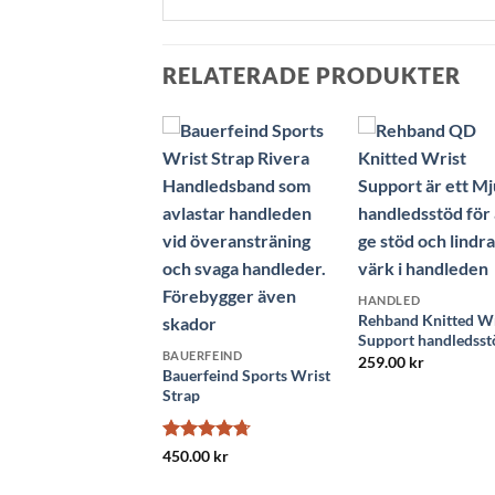
RELATERADE PRODUKTER
HANDLED
DLED
Rehband Knitted Wr
and UD Wrist Brace
Support handledsst
ledsstöd
BAUERFEIND
259.00
kr
.00
kr
Bauerfeind Sports Wrist
Strap
Betygsatt
450.00
kr
4.71
av 5