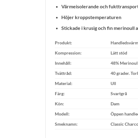
Värmeisolerande och fukttranspor
Höjer kroppstemperaturen
Stickade i krusig och fin merinoull 
Produkt:
Handledsvärm
Kompression:
Lätt stöd
Innehåll:
48% Merinoull
Tvättråd:
40 grader. Tor
Material:
Ull
Färg:
Svartgrå
Kön:
Dam
Modell:
Öppen handle
Smeknamn:
Classic Charc