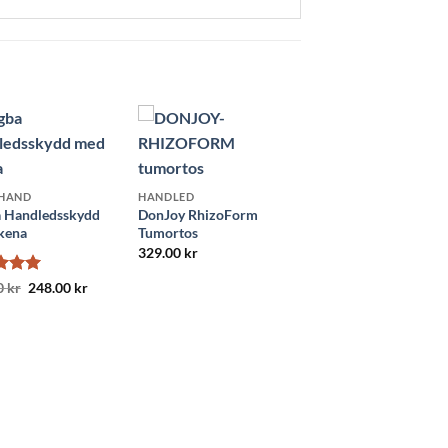
 HAND
HANDLED
a Handledsskydd
DonJoy RhizoForm
kena
Tumortos
329.00
kr
satt
Det
5
Det
0
kr
248.00
kr
ursprungliga
nuvarande
priset
priset
var:
är:
348.00 kr.
248.00 kr.