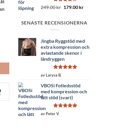
 åt
Betygsatt
Det
Det
249.00
kr
179.00
kr
tan
4.18
av 5
ursprungliga
nuvarande
priset
priset
SENASTE RECENSIONERNA
var:
är:
249.00 kr.
179.00 kr.
Jingba Ryggstöd med
extra kompression och
avlastande skenor i
ländryggen
Betygsatt
5
av Larysa B.
av 5
VBOSi Fotledsstöd
med kompression och
lätt stöd (svart)
Betygsatt
5
av Peter V.
av 5