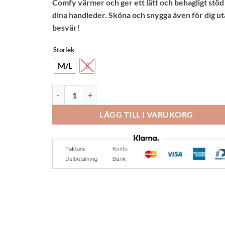
Comfy värmer och ger ett lätt och behagligt stöd
kundrecensioner
dina handleder. Sköna och snygga även för dig u
besvär!
Storlek
M/L
S
Funq Wear Handledsvärmare Ull Svartgrå Dam mängd
LÄGG TILL I VARUKORG