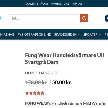
VANLIGA FRÅGOR
KUNDSERVICE
OM OSS
Sök
efter:
CH REHAB
FYSIOTERAPI ONLINE
SKADEGUIDEN
SPORTER
R
Funq Wear Handledsvärmare Ull
Svartgrå Dam
HEM
/
HANDLED
Det
Det
178.00
kr
150.00
kr
ursprungliga
nuvarande
priset
priset
var:
är:
Betygsatt
2
5
178.00 kr.
150.00 kr.
FUNQ WEAR’s Handledsvärmare Mild Warm’n
av 5
baserat på