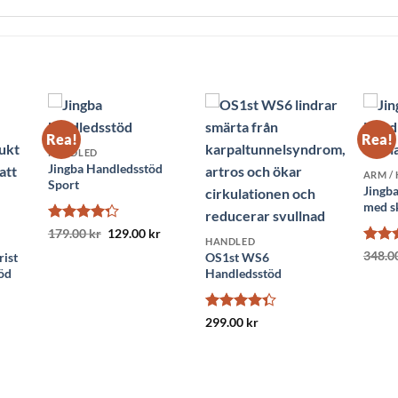
Rea!
Rea!
HANDLED
Jingba Handledsstöd
ARM /
Sport
Jingb
med s
Betygsatt
Det
Det
179.00
kr
129.00
kr
HANDLED
ursprungliga
nuvarande
4.25
av 5
Betyg
348.0
priset
priset
ist
OS1st WS6
av 5
var:
är:
öd
Handledsstöd
179.00 kr.
129.00 kr.
Betygsatt
299.00
kr
4.33
av 5