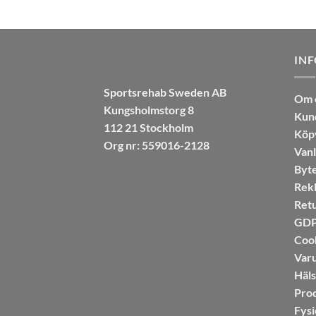
IN
Sportsrehab Sweden AB
Om 
Kungsholmstorg 8
Kun
112 21 Stockholm
Köpv
Org nr: 559016-2128
Vanl
Byte
Rekl
Retu
GDPR
Coo
Var
Häl
Pro
Fysi