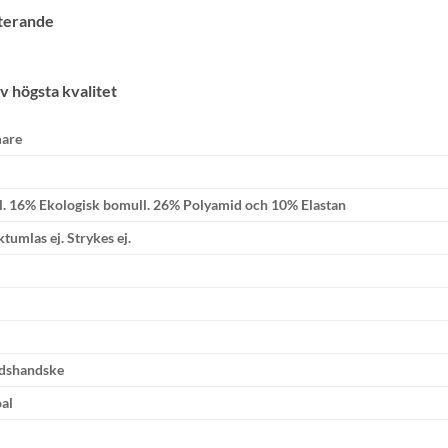
terande
av högsta kvalitet
are
. 16% Ekologisk bomull. 26% Polyamid och 10% Elastan
ktumlas ej. Strykes ej.
dshandske
oal