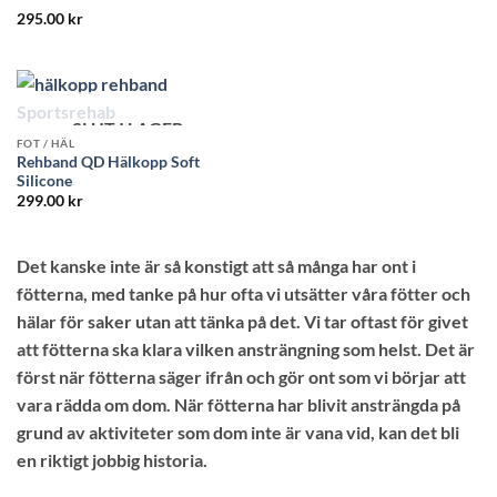
Betygsatt
295.00
kr
4
av 5
SLUT I LAGER
FOT / HÄL
Rehband QD Hälkopp Soft
Silicone
299.00
kr
Det kanske inte är så konstigt att så många har ont i
fötterna, med tanke på hur ofta vi utsätter våra fötter och
hälar för saker utan att tänka på det. Vi tar oftast för givet
att fötterna ska klara vilken ansträngning som helst. Det är
först när fötterna säger ifrån och gör ont som vi börjar att
vara rädda om dom. När fötterna har blivit ansträngda på
grund av aktiviteter som dom inte är vana vid, kan det bli
en riktigt jobbig historia.