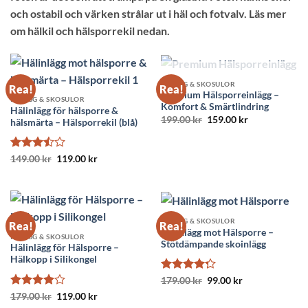
och ostabil och värken strålar ut i häl och fotvalv. Läs mer
om hälkil och hälsporrekil nedan.
SLUT I LAGER
INLÄGG & SKOSULOR
Rea!
Rea!
Premium Hälsporreinlägg –
INLÄGG & SKOSULOR
Komfort & Smärtlindring
Hälinlägg för hälsporre &
Det
Det
199.00
kr
159.00
kr
hälsmärta – Hälsporrekil (blå)
ursprungliga
nuvarande
priset
priset
var:
är:
199.00 kr.
159.00 kr.
Betygsatt
Det
Det
149.00
kr
119.00
kr
ursprungliga
nuvarande
3.5
av
priset
priset
5
var:
är:
149.00 kr.
119.00 kr.
INLÄGG & SKOSULOR
Rea!
Rea!
Hälinlägg mot Hälsporre –
INLÄGG & SKOSULOR
Stötdämpande skoinlägg
Hälinlägg för Hälsporre –
Hälkopp i Silikongel
Betygsatt
Det
Det
179.00
kr
99.00
kr
ursprungliga
nuvarande
4.29
av 5
Betygsatt
Det
Det
179.00
kr
119.00
kr
priset
priset
ursprungliga
nuvarande
4
av 5
var:
är: