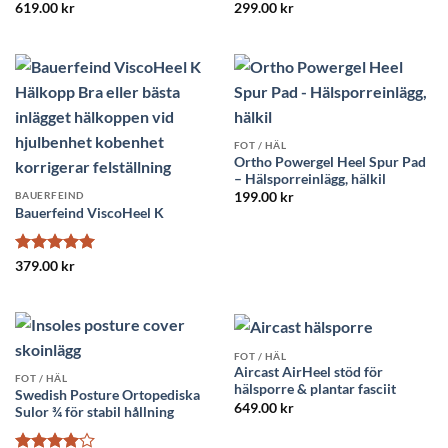
Betygsatt
Betygsatt
619.00
kr
299.00
kr
4.8
av 5
4.5
av 5
FOT / HÄL
Ortho Powergel Heel Spur Pad
– Hälsporreinlägg, hälkil
BAUERFEIND
199.00
kr
Bauerfeind ViscoHeel K
Betygsatt
5
379.00
kr
av 5
FOT / HÄL
Aircast AirHeel stöd för
FOT / HÄL
hälsporre & plantar fasciit
Swedish Posture Ortopediska
649.00
kr
Sulor ¾ för stabil hållning