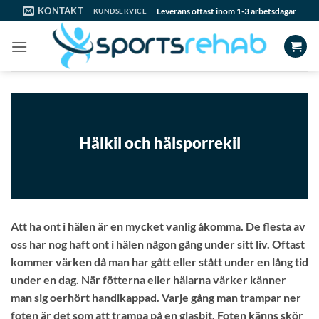
Skip
KONTAKT
Leverans oftast inom 1-3 arbetsdagar
KUNDSERVICE
to
content
Hälkil och hälsporrekil
Att ha ont i hälen är en mycket vanlig åkomma. De flesta av
oss har nog haft ont i hälen någon gång under sitt liv. Oftast
kommer värken då man har gått eller stått under en lång tid
under en dag. När fötterna eller hälarna värker känner
man sig oerhört handikappad. Varje gång man trampar ner
foten är det som att trampa på en glasbit. Foten känns skör