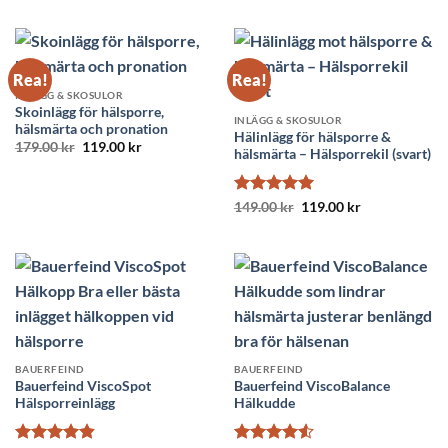
priset
priset
179.00 kr.
99.00 kr.
var:
är:
179.00 kr.
119.00 kr.
Rea!
Rea!
INLÄGG & SKOSULOR
Skoinlägg för hälsporre,
INLÄGG & SKOSULOR
hälsmärta och pronation
Hälinlägg för hälsporre &
Det
Det
179.00
kr
119.00
kr
hälsmärta – Hälsporrekil (svart)
ursprungliga
nuvarande
priset
priset
var:
är:
179.00 kr.
119.00 kr.
Betygsatt
Det
5
Det
149.00
kr
119.00
kr
ursprungliga
nuvarande
av 5
priset
priset
var:
är:
149.00 kr.
119.00 kr.
BAUERFEIND
BAUERFEIND
Bauerfeind ViscoSpot
Bauerfeind ViscoBalance
Hälsporreinlägg
Hälkudde