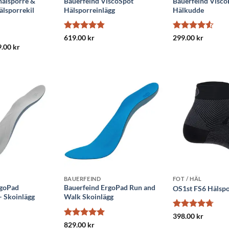
hälsporre &
Bauerfeind ViscoSpot
Bauerfeind Visco
älsporrekil
Hälsporreinlägg
Hälkudde
Betygsatt
Betygsatt
619.00
kr
299.00
kr
4.8
av 5
4.5
av 5
t
Det
9.00
kr
prungliga
nuvarande
set
priset
:
är:
.00 kr.
119.00 kr.
BAUERFEIND
FOT / HÄL
rgoPad
Bauerfeind ErgoPad Run and
OS1st FS6 Hälsp
– Skoinlägg
Walk Skoinlägg
Betygsatt
398.00
kr
4.73
av 5
Betygsatt
5
829.00
kr