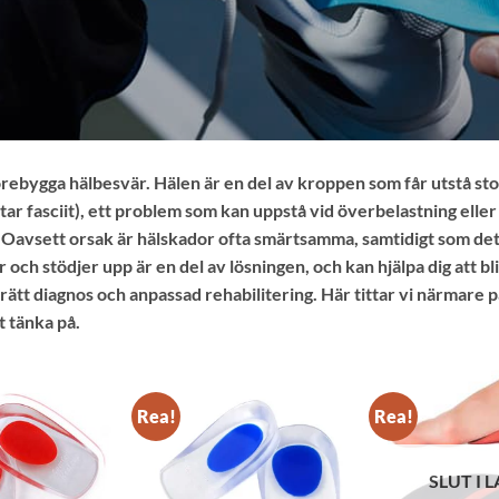
örebygga hälbesvär. Hälen är en del av kroppen som får utstå stor 
tar fasciit), ett problem som kan uppstå vid överbelastning eller
 Oavsett orsak är hälskador ofta smärtsamma, samtidigt som det 
r och stödjer upp är en del av lösningen, och kan hjälpa dig att bl
rätt diagnos och anpassad rehabilitering. Här tittar vi närmare p
t tänka på.
Rea!
Rea!
SLUT I 