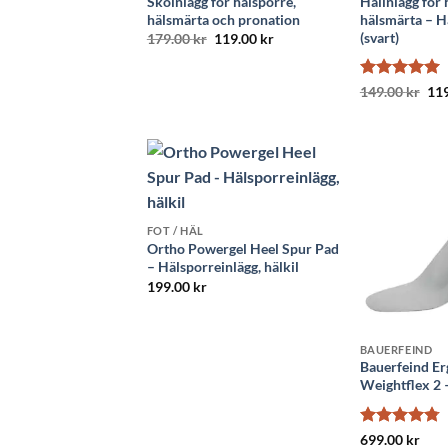
Skoinlägg för hälsporre,
Hälinlägg för 
hälsmärta och pronation
hälsmärta – H
(svart)
Det
Det
179.00
kr
119.00
kr
ursprungliga
nuvarande
priset
priset
var:
är:
Betygsatt
De
5
149.00
kr
11
179.00 kr.
119.00 kr.
urs
av 5
pri
var
149
FOT / HÄL
Ortho Powergel Heel Spur Pad
– Hälsporreinlägg, hälkil
199.00
kr
BAUERFEIND
Bauerfeind E
Weightflex 2 
Betygsatt
699.00
kr