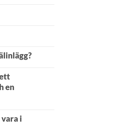
älinlägg?
ett
h en
 vara i