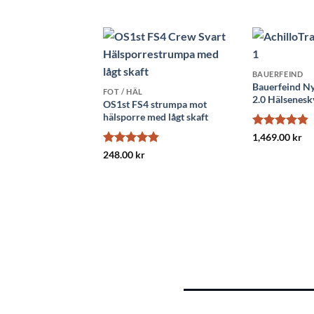
4.75
av 5
BAUERFEIND
Bauerfeind Ny
FOT / HÄL
2.0 Hälsenes
OS1st FS4 strumpa mot
hälsporre med lågt skaft
Betygsatt
1,469.00
kr
4.8
av 5
Betygsatt
248.00
kr
4.82
av 5