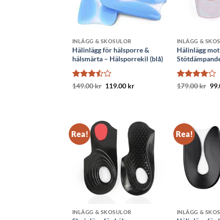
INLÄGG & SKOSULOR
INLÄGG & SKO
Hälinlägg för hälsporre &
Hälinlägg mot
hälsmärta – Hälsporrekil (blå)
Stötdämpande 
Betygsatt
Det
Det
Betygsatt
De
149.00
kr
119.00
kr
179.00
kr
99
ursprungliga
nuvarande
urs
3.5
av
4
av 5
priset
priset
pri
5
var:
är:
var
149.00 kr.
119.00 kr.
179
Rea!
Rea!
INLÄGG & SKOSULOR
INLÄGG & SKO