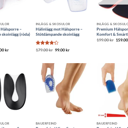
SULOR
INLÄGG & SKOSULOR
INLÄGG & SKOSUL
 Hälsporre –
Hälinlägg mot Hälsporre –
Premium Hälsporr
skoinlägg (röda)
Stötdämpande skoinlägg
Komfort & Smärtl
Det
199.00
kr
159.0
urspru
priset
t
Det
Betygsatt
Det
Det
.00
kr
179.00
kr
99.00
kr
var:
prungliga
nuvarande
ursprungliga
nuvarande
4.29
av 5
199.00 
set
priset
priset
priset
:
är:
var:
är:
.00 kr.
99.00 kr.
179.00 kr.
99.00 kr.
SULOR
BAUERFEIND
BAUERFEIND