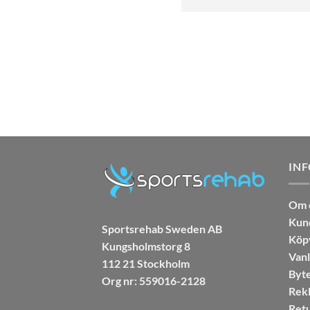
IN
Om 
Kun
Sportsrehab Sweden AB
Köpv
Kungsholmstorg 8
Vanl
112 21 Stockholm
Byte
Org nr: 559016-2128
Rekl
Retu