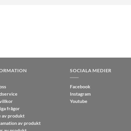
FORMATION
SOCIALA MEDIER
oss
Facebook
dservice
Instagram
illkor
Youtube
iga frågor
 av produkt
amation av produkt
r av produkt