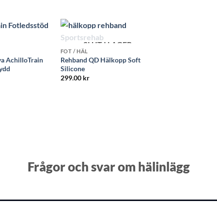
av 5
SLUT I LAGER
FOT / HÄL
a AchilloTrain
Rehband QD Hälkopp Soft
kydd
Silicone
299.00
kr
Frågor och svar om hälinlägg