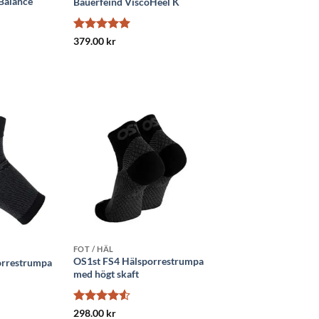
Balance
Bauerfeind ViscoHeel K
Betygsatt
5
379.00
kr
av 5
FOT / HÄL
OS1st FS4 Hälsporrestrumpa
orrestrumpa
med högt skaft
Betygsatt
298.00
kr