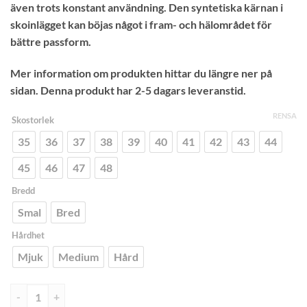
även trots konstant användning. Den syntetiska kärnan i
skoinlägget kan böjas något i fram- och hälområdet för
bättre passform.
Mer information om produkten hittar du längre ner på
sidan. Denna produkt har 2-5 dagars leveranstid.
RENSA
Skostorlek
35
36
37
38
39
40
41
42
43
44
45
46
47
48
Bredd
Smal
Bred
Hårdhet
Mjuk
Medium
Hård
Bauerfeind ErgoPad Weightflex 2 - Skoinlägg mängd