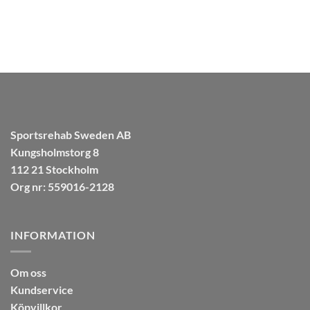
Betygsatt
5
999.00
kr
av 5
Sportsrehab Sweden AB
Kungsholmstorg 8
112 21 Stockholm
Org nr: 559016-2128
INFORMATION
Om oss
Kundservice
Köpvillkor