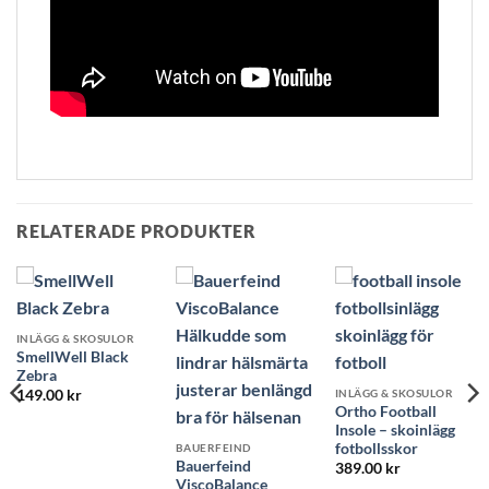
RELATERADE PRODUKTER
INLÄGG & SKOSULOR
SmellWell Black
Zebra
INLÄGG & SKOSULOR
149.00
kr
Ortho Football
Insole – skoinlägg
fotbollsskor
BAUERFEIND
Bauerfeind
389.00
kr
ViscoBalance