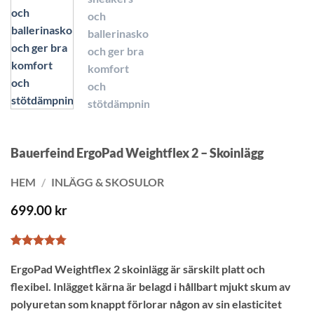
Bauerfeind ErgoPad Weightflex 2 – Skoinlägg
HEM
/
INLÄGG & SKOSULOR
699.00
kr
Betygsatt
4
ErgoPad Weightflex 2 skoinlägg är särskilt platt och
4.75
av 5
baserat på
flexibel. Inlägget kärna är belagd i hållbart mjukt skum av
kundrecensioner
polyuretan som knappt förlorar någon av sin elasticitet