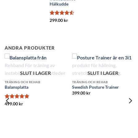
Hälkudde
Betygsatt
299.00
kr
4.5
av 5
ANDRA PRODUKTER
R
er
SLUT I LAGER
TRÄNING OCH REHAB
TRÄNING OCH REHAB
Posture Vertical Backpack
Massage Foam Roller Mi
(Hållningsryggsäck)
349.00
kr