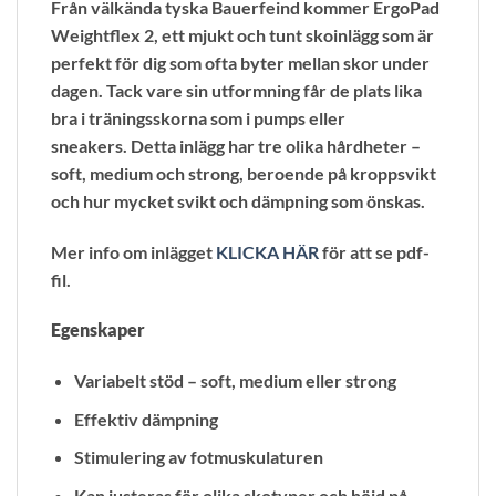
Från välkända tyska Bauerfeind kommer ErgoPad
Weightflex 2, ett mjukt och tunt skoinlägg som är
perfekt för dig som ofta byter mellan skor under
dagen. Tack vare sin utformning får de plats lika
bra i träningsskorna som i pumps eller
sneakers. Detta inlägg har tre olika hårdheter –
soft, medium och strong, beroende på kroppsvikt
och hur mycket svikt och dämpning som önskas.
Mer info om inlägget
KLICKA HÄR
för att se pdf-
fil.
Egenskaper
Variabelt stöd – soft, medium eller strong
Effektiv dämpning
Stimulering av fotmuskulaturen
Kan justeras för olika skotyper och höjd på