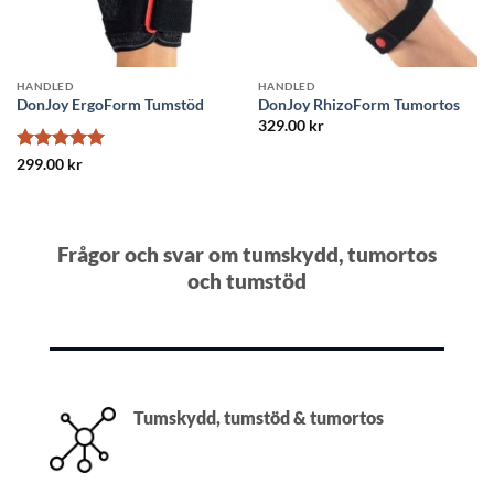
HANDLED
HANDLED
DonJoy ErgoForm Tumstöd
DonJoy RhizoForm Tumortos
329.00
kr
Betygsatt
5
299.00
kr
av 5
Frågor och svar om tumskydd, tumortos
och tumstöd
Tumskydd, tumstöd & tumortos