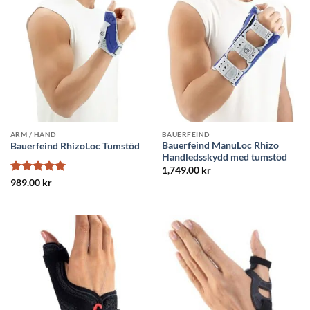
ARM / HAND
BAUERFEIND
Bauerfeind ManuLoc Rhizo
Bauerfeind RhizoLoc Tumstöd
Handledsskydd med tumstöd
1,749.00
kr
Betygsatt
5
989.00
kr
av 5