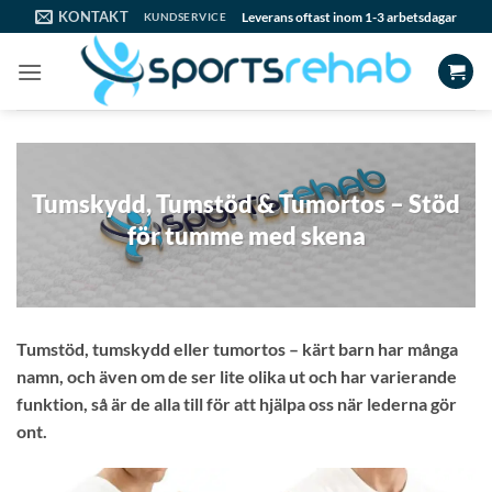
Skip
KONTAKT
Leverans oftast inom 1-3 arbetsdagar
KUNDSERVICE
to
content
Tumskydd, Tumstöd & Tumortos – Stöd
för tumme med skena
Tumstöd, tumskydd eller tumortos – kärt barn har många
namn, och även om de ser lite olika ut och har varierande
funktion, så är de alla till för att hjälpa oss när lederna gör
ont.