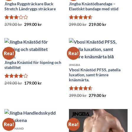
Jingba Ryggsträckare Back
Jingba Knästödbandage –
Stretch Ländryggs sträckare
Elastiskt bandage med stöd
Betygsatt
Det
Det
Betygsatt
Det
Det
379.00
kr
299.00
kr
299.00
kr
219.00
kr
ursprungliga
nuvarande
ursprungliga
nuvarande
3
av 5
4.5
av 5
priset
priset
priset
priset
var:
är:
var:
är:
379.00 kr.
299.00 kr.
299.00 kr.
219.00 kr.
Rea!
Rea!
JINGBA
Jingba Knästöd för löpning och
JINGBA
stabilitet
Vbosi Knästöd PFSS, patella
luxation, samt främre
knäsmärta.
Betygsatt
Det
Det
249.00
kr
179.00
kr
ursprungliga
nuvarande
4.18
av 5
priset
priset
var:
är:
Betygsatt
Det
Det
399.00
kr
279.00
kr
249.00 kr.
179.00 kr.
ursprungliga
nuvarande
4.5
av 5
priset
priset
var:
är:
399.00 kr.
279.00 kr.
Rea!
Rea!
ARM / HAND