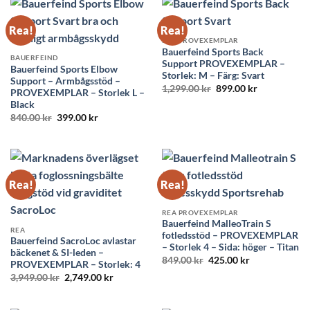
Rea!
Rea!
REA PROVEXEMPLAR
Bauerfeind Sports Back
BAUERFEIND
Support PROVEXEMPLAR –
Bauerfeind Sports Elbow
Storlek: M – Färg: Svart
Support – Armbågsstöd –
Det
Det
1,299.00
kr
899.00
kr
PROVEXEMPLAR – Storlek L –
ursprungliga
nuvarande
Black
priset
priset
var:
är:
Det
Det
840.00
kr
399.00
kr
1,299.00 kr.
899.00 kr.
ursprungliga
nuvarande
priset
priset
var:
är:
840.00 kr.
399.00 kr.
Rea!
Rea!
REA PROVEXEMPLAR
Bauerfeind MalleoTrain S
REA
fotledsstöd – PROVEXEMPLAR
Bauerfeind SacroLoc avlastar
– Storlek 4 – Sida: höger – Titan
bäckenet & SI-leden –
Det
Det
849.00
kr
425.00
kr
PROVEXEMPLAR – Storlek: 4
ursprungliga
nuvarande
Det
Det
3,949.00
kr
2,749.00
kr
priset
priset
ursprungliga
nuvarande
var:
är:
priset
priset
849.00 kr.
425.00 kr.
var:
är: