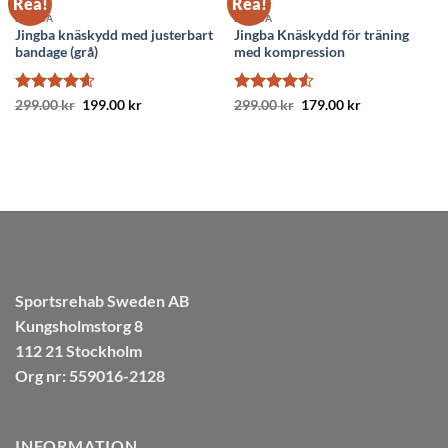
Rea!
Rea!
JINGBA
JINGBA
Jingba knäskydd med justerbart
Jingba Knäskydd för träning
bandage (grå)
med kompression
Betygsatt
Det
Det
Betygsatt
Det
Det
299.00
kr
199.00
kr
299.00
kr
179.00
kr
ursprungliga
nuvarande
ursprungliga
nuvarande
4.58
av 5
4.5
av 5
priset
priset
priset
priset
var:
är:
var:
är:
299.00 kr.
199.00 kr.
299.00 kr.
179.00 kr.
Sportsrehab Sweden AB
Kungsholmstorg 8
112 21 Stockholm
Org nr: 559016-2128
INFORMATION