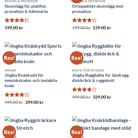
INLÄGG & SKOSULOR
INLÄGG & SKOSULOR
Skoinlägg för plattfot,
Ortopediskt skoinlägg mot
pronation & hälsmärta
pronation
Betygsatt
Betygsatt
Det
Det
199.00
kr
199.00
kr
139.00
kr
ursprungliga
nuvarande
4.25
av 5
4.2
av 5
priset
priset
var:
är:
199.00 kr.
139.00 kr.
Rea!
Rea!
JINGBA
BÄLTE FÖR RYGGEN
Jingba Knäskydd för
Jingba Ryggbälte för ländrygg,
meniskskador och instabila
diskbråck & ryggskott
knän
Betygsatt
Det
Det
499.00
kr
329.00
kr
ursprungliga
nuvarande
3.86
av
Betygsatt
Det
Det
499.00
kr
399.00
kr
priset
priset
ursprungliga
nuvarande
5
4.14
av 5
var:
är:
priset
priset
499.00 kr.
329.00 kr.
var:
är:
499.00 kr.
399.00 kr.
Rea!
Rea!
JINGBA
JINGBA