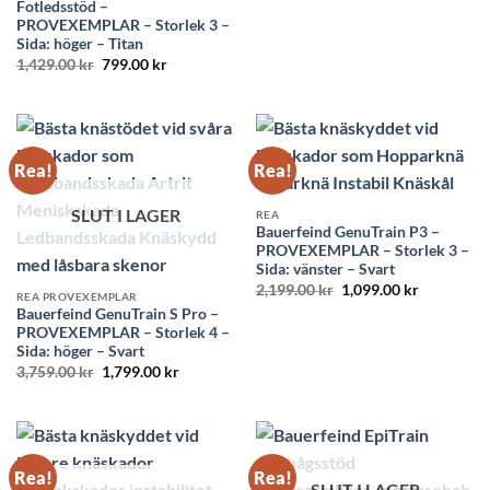
ursprungliga
nuvarande
Fotledsstöd –
priset
priset
PROVEXEMPLAR – Storlek 3 –
var:
är:
Sida: höger – Titan
2,199.00 kr.
1,499.00 k
Det
Det
1,429.00
kr
799.00
kr
ursprungliga
nuvarande
priset
priset
var:
är:
1,429.00 kr.
799.00 kr.
Rea!
Rea!
SLUT I LAGER
REA
Bauerfeind GenuTrain P3 –
PROVEXEMPLAR – Storlek 3 –
Sida: vänster – Svart
Det
Det
2,199.00
kr
1,099.00
kr
REA PROVEXEMPLAR
ursprungliga
nuvarande
Bauerfeind GenuTrain S Pro –
priset
priset
var:
är:
PROVEXEMPLAR – Storlek 4 –
2,199.00 kr.
1,099.00 k
Sida: höger – Svart
Det
Det
3,759.00
kr
1,799.00
kr
ursprungliga
nuvarande
priset
priset
var:
är:
3,759.00 kr.
1,799.00 kr.
Rea!
Rea!
SLUT I LAGER