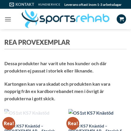
Skip
KONTAKT
Leverans oftast inom 1-3 arbetsdagar
KUNDSERVICE
to
content
REA PROVEXEMPLAR
Dessa produkter har varit ute hos kunder och där
produkten ej passat i storlek eller liknande.
Kartongen kan vara skadat och produkten kan vara
nopprig från ex kardborrebandet men i övrigt är
produkterna i gott skick.
SLUT I LAGER
OS1ST
OS1ST
Rea!
Rea!
OS1st KS7 Knästöd –
OS1st KS7 Knästöd –
PROVEXEMPLAR – Storlek
PROVEXEMPLAR – Storlek S