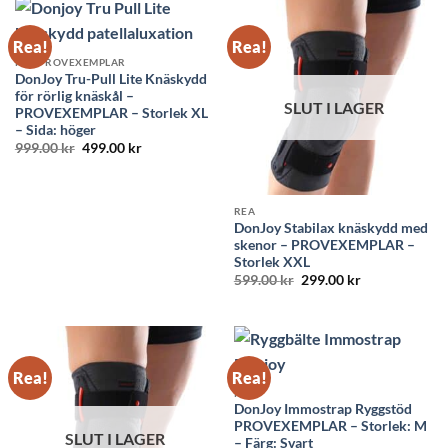
349.00 kr.
159.00 kr.
349.00 kr.
159.00 kr.
Rea!
Rea!
REA PROVEXEMPLAR
DonJoy Tru-Pull Lite Knäskydd
för rörlig knäskål –
SLUT I LAGER
PROVEXEMPLAR – Storlek XL
– Sida: höger
Det
Det
999.00
kr
499.00
kr
ursprungliga
nuvarande
priset
priset
var:
är:
999.00 kr.
499.00 kr.
REA
DonJoy Stabilax knäskydd med
skenor – PROVEXEMPLAR –
Storlek XXL
Det
Det
599.00
kr
299.00
kr
ursprungliga
nuvarande
priset
priset
var:
är:
599.00 kr.
299.00 kr.
Rea!
Rea!
REA
DonJoy Immostrap Ryggstöd
PROVEXEMPLAR – Storlek: M
SLUT I LAGER
– Färg: Svart