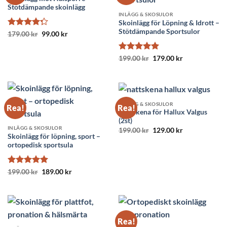
Stötdämpande skoinlägg
INLÄGG & SKOSULOR
Skoinlägg för Löpning & Idrott –
Stötdämpande Sportsulor
Betygsatt
Det
Det
179.00
kr
99.00
kr
ursprungliga
nuvarande
4.29
av 5
priset
priset
var:
är:
Betygsatt
Det
5
Det
199.00
kr
179.00
kr
179.00 kr.
99.00 kr.
ursprungliga
nuvarande
av 5
priset
priset
var:
är:
199.00 kr.
179.00 kr.
INLÄGG & SKOSULOR
Rea!
Rea!
Nattskena för Hallux Valgus
(2st)
INLÄGG & SKOSULOR
Det
Det
199.00
kr
129.00
kr
ursprungliga
nuvarande
Skoinlägg för löpning, sport –
priset
priset
ortopedisk sportsula
var:
är:
199.00 kr.
129.00 kr.
Betygsatt
Det
5
Det
199.00
kr
189.00
kr
ursprungliga
nuvarande
av 5
priset
priset
var:
är:
199.00 kr.
189.00 kr.
Rea!