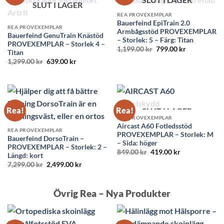
SLUT I LAGER
REA PROVEXEMPLAR
Bauerfeind EpiTrain 2.0
REA PROVEXEMPLAR
Armbågsstöd PROVEXEMPLAR
Bauerfeind GenuTrain Knästöd
– Storlek: 5 – Färg: Titan
PROVEXEMPLAR – Storlek 4 –
Det
Det
1,199.00
kr
799.00
kr
Titan
ursprungliga
nuvarande
Det
Det
1,299.00
kr
639.00
kr
priset
priset
ursprungliga
nuvarande
var:
är:
priset
priset
1,199.00 kr.
799.00 kr.
var:
är:
1,299.00 kr.
639.00 kr.
Rea!
Rea!
SLUT I LAGER
REA PROVEXEMPLAR
Aircast A60 Fotledsstöd
REA PROVEXEMPLAR
PROVEXEMPLAR – Storlek: M
Bauerfeind DorsoTrain –
– Sida: höger
PROVEXEMPLAR – Storlek: 2 –
Det
Det
849.00
kr
419.00
kr
Längd: kort
ursprungliga
nuvarande
Det
Det
7,299.00
kr
2,499.00
kr
priset
priset
ursprungliga
nuvarande
var:
är:
priset
priset
849.00 kr.
419.00 kr.
var:
är:
7,299.00 kr.
2,499.00 kr.
Övrig Rea – Nya Produkter