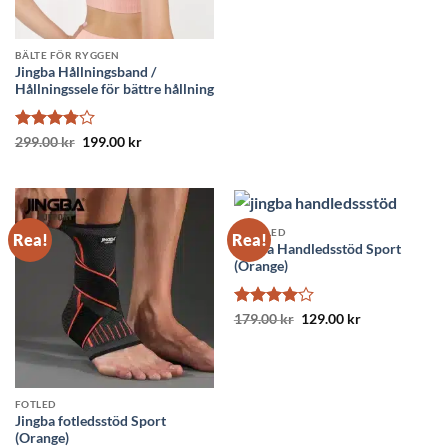
ursprungliga
nuvarande
4.71
av 5
priset
priset
var:
är:
229.00 kr.
179.00 kr.
BÄLTE FÖR RYGGEN
Jingba Hållningsband /
Hållningssele för bättre hållning
Betygsatt
Det
Det
299.00
kr
199.00
kr
ursprungliga
nuvarande
3.77
av
priset
priset
5
var:
är:
299.00 kr.
199.00 kr.
HANDLED
Rea!
Rea!
Jingba Handledsstöd Sport
(Orange)
Betygsatt
Det
Det
179.00
kr
129.00
kr
ursprungliga
nuvarande
4
av 5
priset
priset
var:
är:
179.00 kr.
129.00 kr.
FOTLED
Jingba fotledsstöd Sport
(Orange)