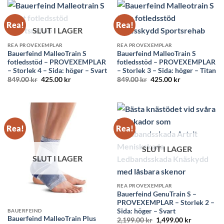
3,949.00 kr.
2,749.00 kr.
Rea!
Rea!
SLUT I LAGER
REA PROVEXEMPLAR
REA PROVEXEMPLAR
Bauerfeind MalleoTrain S
Bauerfeind MalleoTrain S
fotledsstöd – PROVEXEMPLAR
fotledsstöd – PROVEXEMPLAR
– Storlek 4 – Sida: höger – Svart
– Storlek 3 – Sida: höger – Titan
Det
Det
Det
Det
849.00
kr
425.00
kr
849.00
kr
425.00
kr
ursprungliga
nuvarande
ursprungliga
nuvarande
priset
priset
priset
priset
var:
är:
var:
är:
849.00 kr.
425.00 kr.
849.00 kr.
425.00 kr.
Rea!
Rea!
SLUT I LAGER
SLUT I LAGER
REA PROVEXEMPLAR
Bauerfeind GenuTrain S –
PROVEXEMPLAR – Storlek 2 –
Sida: höger – Svart
BAUERFEIND
Bauerfeind MalleoTrain Plus
Det
Det
2,199.00
kr
1,499.00
kr