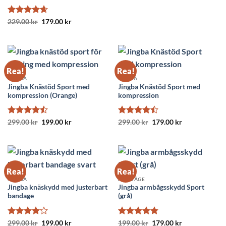
Betygsatt
Det
Det
229.00
kr
179.00
kr
ursprungliga
nuvarande
4.62
av 5
priset
priset
var:
är:
229.00 kr.
179.00 kr.
Rea!
Rea!
JINGBA
JINGBA
Jingba Knästöd Sport med
Jingba Knästöd Sport med
kompression (Orange)
kompression
Betygsatt
Det
Det
Betygsatt
Det
Det
299.00
kr
199.00
kr
299.00
kr
179.00
kr
ursprungliga
nuvarande
ursprungliga
nuvarande
4.45
av 5
4.45
av 5
priset
priset
priset
priset
var:
är:
var:
är:
299.00 kr.
199.00 kr.
299.00 kr.
179.00 kr.
Rea!
Rea!
JINGBA
ARMBÅGE
Jingba knäskydd med justerbart
Jingba armbågsskydd Sport
bandage
(grå)
Betygsatt
Det
Det
Betygsatt
Det
Det
299.00
kr
199.00
kr
199.00
kr
179.00
kr