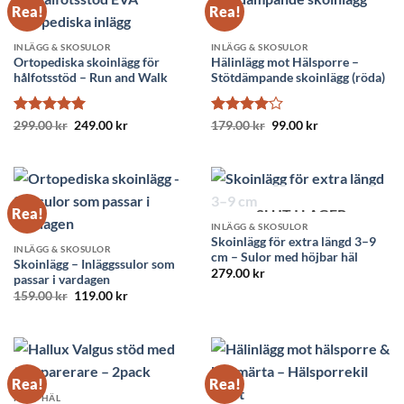
Rea!
Rea!
INLÄGG & SKOSULOR
INLÄGG & SKOSULOR
Ortopediska skoinlägg för
Hälinlägg mot Hälsporre –
hålfotsstöd – Run and Walk
Stötdämpande skoinlägg (röda)
Betygsatt
Det
5
Det
Betygsatt
Det
Det
299.00
kr
249.00
kr
179.00
kr
99.00
kr
ursprungliga
nuvarande
ursprungliga
nuvarande
av 5
4
av 5
priset
priset
priset
priset
var:
är:
var:
är:
299.00 kr.
249.00 kr.
179.00 kr.
99.00 kr.
Rea!
SLUT I LAGER
INLÄGG & SKOSULOR
Skoinlägg för extra längd 3–9
INLÄGG & SKOSULOR
cm – Sulor med höjbar häl
Skoinlägg – Inläggssulor som
279.00
kr
passar i vardagen
Det
Det
159.00
kr
119.00
kr
ursprungliga
nuvarande
priset
priset
var:
är:
159.00 kr.
119.00 kr.
Rea!
Rea!
FOT / HÄL