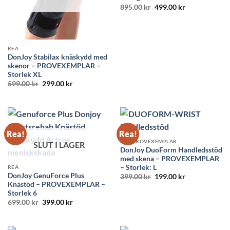
Det
Det
895.00
kr
499.00
kr
ursprungliga
nuvarande
priset
priset
var:
är:
895.00 kr.
499.00 kr.
REA
DonJoy Stabilax knäskydd med
skenor – PROVEXEMPLAR –
Storlek XL
Det
Det
599.00
kr
299.00
kr
ursprungliga
nuvarande
priset
priset
var:
är:
599.00 kr.
299.00 kr.
Rea!
Rea!
REA PROVEXEMPLAR
SLUT I LAGER
DonJoy DuoForm Handledsstöd
med skena – PROVEXEMPLAR
– Storlek: L
REA
DonJoy GenuForce Plus
Det
Det
399.00
kr
199.00
kr
ursprungliga
nuvarande
Knästöd – PROVEXEMPLAR –
priset
priset
Storlek 6
var:
är:
Det
Det
699.00
kr
399.00
kr
399.00 kr.
199.00 kr.
ursprungliga
nuvarande
priset
priset
var:
är:
699.00 kr.
399.00 kr.