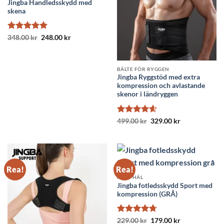
Jingba Handledsskydd med
skena
Betygsatt
Det
5
Det
348.00
kr
248.00
kr
ursprungliga
nuvarande
av 5
priset
priset
var:
är:
348.00 kr.
248.00 kr.
BÄLTE FÖR RYGGEN
Jingba Ryggstöd med extra
kompression och avlastande
skenor i ländryggen
Betygsatt
Det
Det
499.00
kr
329.00
kr
ursprungliga
nuvarande
4.56
av 5
priset
priset
var:
är:
499.00 kr.
329.00 kr.
Rea!
Rea!
FOT / HÄL
Jingba fotledsskydd Sport med
kompression (GRÅ)
Betygsatt
Det
Det
229.00
kr
179.00
kr