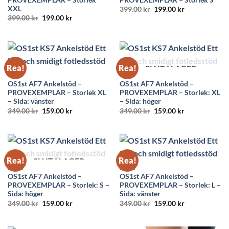
XXL
Det
Det
399.00
kr
199.00
kr
ursprungliga
nuvarande
Det
Det
399.00
kr
199.00
kr
priset
priset
ursprungliga
nuvarande
var:
är:
priset
priset
399.00 kr.
199.00 kr.
var:
är:
399.00 kr.
199.00 kr.
Rea!
Rea!
SLUT I LAGER
OS1ST
OS1ST
OS1st AF7 Ankelstöd –
OS1st AF7 Ankelstöd –
PROVEXEMPLAR – Storlek XL
PROVEXEMPLAR – Storlek: XL
– Sida: vänster
– Sida: höger
Det
Det
Det
Det
349.00
kr
159.00
kr
349.00
kr
159.00
kr
ursprungliga
nuvarande
ursprungliga
nuvarande
priset
priset
priset
priset
var:
är:
var:
är:
349.00 kr.
159.00 kr.
349.00 kr.
159.00 kr.
Rea!
Rea!
SLUT I LAGER
OS1ST
OS1ST
OS1st AF7 Ankelstöd –
OS1st AF7 Ankelstöd –
PROVEXEMPLAR – Storlek: S –
PROVEXEMPLAR – Storlek: L –
Sida: höger
Sida: vänster
Det
Det
Det
Det
349.00
kr
159.00
kr
349.00
kr
159.00
kr
ursprungliga
nuvarande
ursprungliga
nuvarande
priset
priset
priset
priset
var:
är:
var:
är: