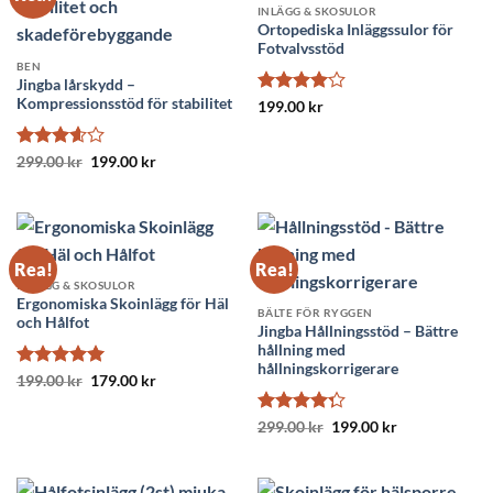
INLÄGG & SKOSULOR
Ortopediska Inläggssulor för
Fotvalvsstöd
BEN
Jingba lårskydd –
Kompressionsstöd för stabilitet
Betygsatt
199.00
kr
4
av 5
Betygsatt
Det
Det
299.00
kr
199.00
kr
ursprungliga
nuvarande
3.6
av
priset
priset
5
var:
är:
299.00 kr.
199.00 kr.
Rea!
Rea!
INLÄGG & SKOSULOR
Ergonomiska Skoinlägg för Häl
BÄLTE FÖR RYGGEN
och Hålfot
Jingba Hållningsstöd – Bättre
hållning med
hållningskorrigerare
Betygsatt
Det
5
Det
199.00
kr
179.00
kr
ursprungliga
nuvarande
av 5
priset
priset
var:
är:
Betygsatt
Det
Det
299.00
kr
199.00
kr
199.00 kr.
179.00 kr.
ursprungliga
nuvarande
4.25
av 5
priset
priset
var:
är:
299.00 kr.
199.00 kr.