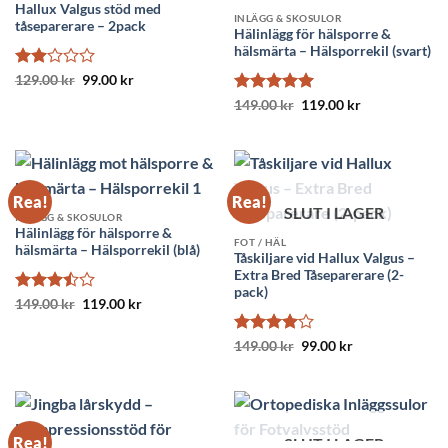
Hallux Valgus stöd med
INLÄGG & SKOSULOR
tåseparerare – 2pack
Hälinlägg för hälsporre &
hälsmärta – Hälsporrekil (svart)
Betygsatt
Det
Det
129.00
kr
99.00
kr
ursprungliga
nuvarande
2
av
Betygsatt
Det
5
Det
priset
priset
149.00
kr
119.00
kr
5
ursprungliga
nuvarande
var:
är:
av 5
priset
priset
129.00 kr.
99.00 kr.
var:
är:
149.00 kr.
119.00 kr.
Rea!
Rea!
SLUT I LAGER
INLÄGG & SKOSULOR
Hälinlägg för hälsporre &
FOT / HÄL
hälsmärta – Hälsporrekil (blå)
Tåskiljare vid Hallux Valgus –
Extra Bred Tåseparerare (2-
pack)
Betygsatt
Det
Det
149.00
kr
119.00
kr
ursprungliga
nuvarande
3.5
av
priset
priset
5
var:
är:
Betygsatt
Det
Det
149.00
kr
99.00
kr
149.00 kr.
119.00 kr.
ursprungliga
nuvarande
4
av 5
priset
priset
var:
är:
149.00 kr.
99.00 kr.
Rea!
SLUT I LAGER