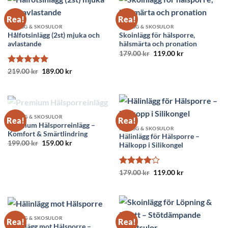
Rea!
Rea!
INLÄGG & SKOSULOR
INLÄGG & SKOSULOR
Hålfotsinlägg (2st) mjuka och
Skoinlägg för hälsporre,
avlastande
hälsmärta och pronation
Det
Det
179.00
kr
119.00
kr
ursprungliga
nuvarande
priset
priset
Betygsatt
Det
5
Det
219.00
kr
189.00
kr
var:
är:
ursprungliga
nuvarande
av 5
179.00 kr.
119.00 kr.
priset
priset
var:
är:
219.00 kr.
189.00 kr.
SLUT I LAGER
INLÄGG & SKOSULOR
Rea!
Rea!
Premium Hälsporreinlägg –
INLÄGG & SKOSULOR
Komfort & Smärtlindring
Hälinlägg för Hälsporre –
Det
Det
199.00
kr
159.00
kr
Hälkopp i Silikongel
ursprungliga
nuvarande
priset
priset
var:
är:
199.00 kr.
159.00 kr.
Betygsatt
Det
Det
179.00
kr
119.00
kr
ursprungliga
nuvarande
4
av 5
priset
priset
var:
är:
179.00 kr.
119.00 kr.
INLÄGG & SKOSULOR
Rea!
Rea!
Hälinlägg mot Hälsporre –