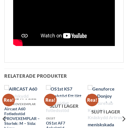
RELATERADE PRODUKTER
Rea!
Rea!
Rea!
SLUT I LAGER
REA PROVEXEMPLAR
SLUT I LAGER
Aircast A60
SLUT I LAGER
Fotledsstöd
PROVEXEMPLAR –
OS1ST
OS1st AF7
Storlek: M – Sida: