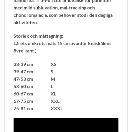
händerna. Tru-Pull Lite är idealisk för patienter
med mild subluxation, mal-tracking och
chondromalacia, som behöver stöd i den dagliga
aktiviteten.
Storlek och måttagning:
Lårets omkrets mäts 15 cm ovanför knäskålens
övre kant.)
33-39 cm XS
39-47 cm S
47-53 cm M
53-60 cm L
60-67 cm XL
67-75 cm XXL
75-81 cm XXXL