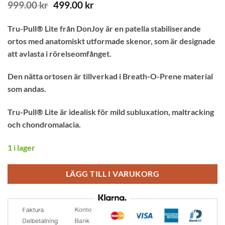
Det
Det
999.00
kr
499.00
kr
ursprungliga
nuvarande
priset
priset
Tru-Pull® Lite från DonJoy är en patella stabiliserande
var:
är:
ortos med ­anatomiskt utformade skenor, som är designade
999.00 kr.
499.00 kr.
att avlasta i rörelseomfånget.
Den nätta ortosen är tillverkad i Breath-O-Prene material
som andas.
Tru-Pull® Lite är idealisk för mild subluxation, maltracking
och chondromalacia.
1 i lager
LÄGG TILL I VARUKORG