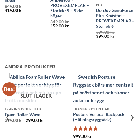
Ankelstöd –
höger
PROVEXEMPLAR –
REA
849.00
kr
Det
Det
419.00
kr
DonJoy GenuForce
Storlek: S – Sida:
ursprungliga
nuvarande
Plus Knästöd –
höger
priset
priset
PROVEXEMPLAR –
349.00
kr
var:
är:
Det
Det
159.00
kr
849.00 kr.
419.00 kr.
Storlek 6
ursprungliga
nuvarande
699.00
kr
priset
priset
Det
Det
399.00
kr
var:
är:
ursprungliga
nuvarande
349.00 kr.
159.00 kr.
priset
priset
var:
är:
699.00 kr.
399.00 kr.
ANDRA PRODUKTER
Rea!
SLUT I LAGER
TRÄNING OCH REHAB
TRÄNING OCH REHAB
Posture Vertical Backpack
Foam Roller Wave
(Hållningsryggsäck)
Det
Det
399.00
kr
299.00
kr
ursprungliga
nuvarande
priset
priset
var:
är:
Betygsatt
5
399.00 kr.
299.00 kr.
999.00
kr