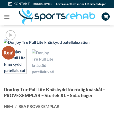
Skip
KONTAKT
Leverans oftast inom 1-3 arbetsdagar
KUNDSERVICE
to
content
Rea!
DonJoy Tru-Pull Lite Knäskydd för rörlig knäskål –
PROVEXEMPLAR – Storlek XL – Sida: höger
HEM
/
REA PROVEXEMPLAR