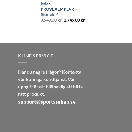
849.00 kr.
419.00 kr.
leden –
PROVEXEMPLAR –
Storlek: 4
Det
Det
3,949.00
kr
2,749.00
kr
ursprungliga
nuvarande
.
priset
priset
var:
är:
3,949.00 kr.
2,749.00 kr.
KUNDSERVICE
Har du några frågor? Kontakta
vår kunniga kundtjänst. Vår
uppgift är att hjälpa dig att hitta
rätt produkt.
support@sportsrehab.se