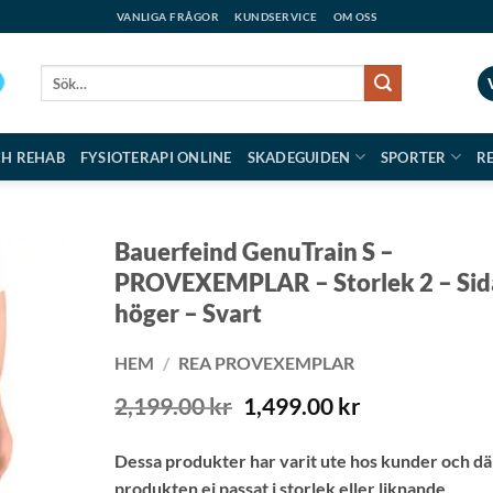
VANLIGA FRÅGOR
KUNDSERVICE
OM OSS
Sök
efter:
CH REHAB
FYSIOTERAPI ONLINE
SKADEGUIDEN
SPORTER
R
Bauerfeind GenuTrain S –
PROVEXEMPLAR – Storlek 2 – Sid
höger – Svart
HEM
/
REA PROVEXEMPLAR
Det
Det
2,199.00
kr
1,499.00
kr
ursprungliga
nuvarande
priset
priset
Dessa produkter har varit ute hos kunder och dä
var:
är:
produkten ej passat i storlek eller liknande.
2,199.00 kr.
1,499.00 kr.