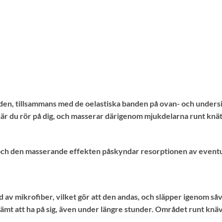
den, tillsammans med de oelastiska banden på ovan- och undersi
när du rör på dig, och masserar därigenom mjukdelarna runt knät
ch den masserande effekten påskyndar resorptionen av eventu
 av mikrofiber, vilket gör att den andas, och släpper igenom så
mt att ha på sig, även under längre stunder. Området runt knäve