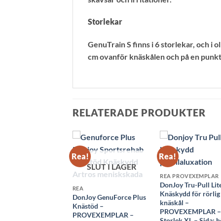
Storlekar
GenuTrain S finns i 6 storlekar, och i 
cm ovanför knäskålen och på en punk
RELATERADE PRODUKTER
!
Rea!
Rea!
SLUT I LAGER
SLUT I LAGER
oy Stabilax
REA PROVEXEMPLAR
kydd med skenor –
DonJoy Tru-Pull Lit
REA
VEXEMPLAR –
Knäskydd för rörlig
DonJoy GenuForce Plus
lek XL
knäskål –
Knästöd –
Det
Det
.00
kr
299.00
kr
PROVEXEMPLAR 
PROVEXEMPLAR –
ursprungliga
nuvarande
Storlek XL – Sida: 