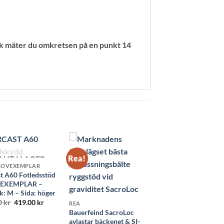
rlek mäter du omkretsen på en punkt 14
Rea!
LUT I LAGER
ROVEXEMPLAR
t A60 Fotledsstöd
EXEMPLAR –
k: M – Sida: höger
Det
Det
0
kr
419.00
kr
REA
ursprungliga
nuvarande
Bauerfeind SacroLoc
priset
priset
avlastar bäckenet & SI-
var:
är: