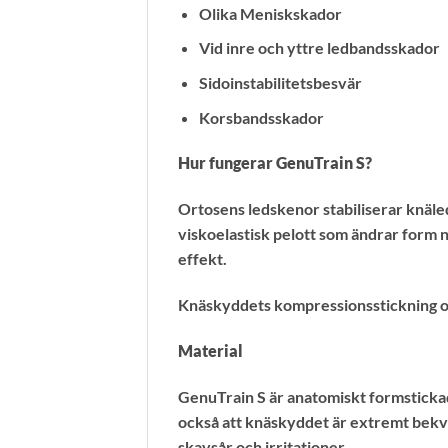
Olika Meniskskador
Vid inre och yttre ledbandsskador
Sidoinstabilitetsbesvär
Korsbandsskador
Hur fungerar GenuTrain S?
Ortosens ledskenor stabiliserar knäle
viskoelastisk pelott som ändrar form 
effekt.
Knäskyddets kompressionsstickning o
Material
GenuTrain S är anatomiskt formstickad
också att knäskyddet är extremt bekvä
skavsår och irritationer.