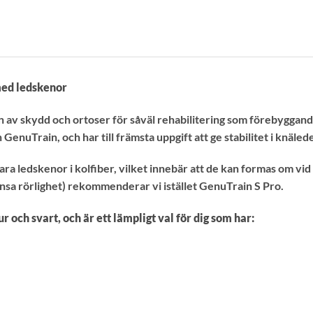
med ledskenor
n av skydd och ortoser för såväl rehabilitering som förebyggand
GenuTrain, och har till främsta uppgift att ge stabilitet i knäled
ra ledskenor i kolfiber, vilket innebär att de kan formas om vi
ränsa rörlighet) rekommenderar vi istället GenuTrain S Pro.
r och svart, och är ett lämpligt val för dig som har: