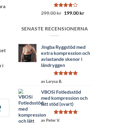
ara
Betygsatt
Det
Det
299.00
kr
199.00
kr
3.77
av
ursprungliga
nuvarande
5
priset
priset
SENASTE RECENSIONERNA
var:
är:
299.00 kr.
199.00 kr.
Jingba Ryggstöd med
ket
extra kompression och
avlastande skenor i
ländryggen
 i
Betygsatt
5
av Larysa B.
av 5
VBOSi Fotledsstöd
med kompression och
lätt stöd (svart)
Betygsatt
5
av Peter V.
av 5