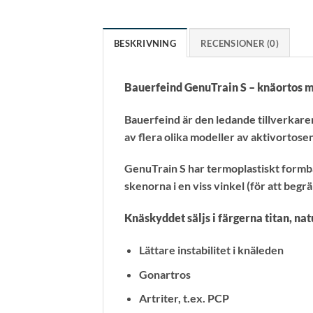
BESKRIVNING
RECENSIONER (0)
Bauerfeind GenuTrain S – knäortos 
Bauerfeind är den ledande tillverkare
av flera olika modeller av aktivortosen 
GenuTrain S har termoplastiskt formba
skenorna i en viss vinkel (för att beg
Knäskyddet säljs i färgerna titan, natu
Lättare instabilitet i knäleden
Gonartros
Artriter, t.ex. PCP