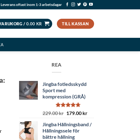
Leverans oftast inom 1-3 arbetsdagar
VARUKORG /
0.00
KR
TILL KASSAN
EA
REA
a:
Jingba fotledsskydd
Sport med
kompression (GRÅ)
Betygsatt
Det
Det
229.00
kr
179.00
kr
4.71
av 5
ursprungliga
nuvarande
Jingba Hållningsband /
priset
priset
Hållningssele för
r
var:
är:
bättre hållning
229.00 kr.
179.00 kr.