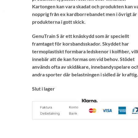
Kartongen kan vara skadat och produkten kan v
nopprig från ex kardborrebandet men i övrigt är
produkterna i gott skick.
GenuTrain S är ett knäskydd som är speciellt
framtaget för korsbandsskador. Skyddet har
termoplastiskt formbara ledskenor i kolfiber, vil
innebär att de kan formas om vid behov. Stödet
används ofta av skidåkare, innebandyspelare och
andra sporter där belastningen i sidled är kraftig.
Slut i lager