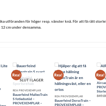
olika utföranden för höger resp. vänster knä. För att få rätt sto
t 12 cm under densamma.
Rea!
Rea!
Rea!
S
REA P
SLUT I LAGER
Aircas
PROV
e
REA PROVEXEMPLAR
Storle
Bauerfeind MalleoTrain
849.0
REA PROVEXEMPLAR
S fotledsstöd –
Bauerfeind DorsoTrain –
–
PROVEXEMPLAR –
PROVEXEMPLAR –
höger