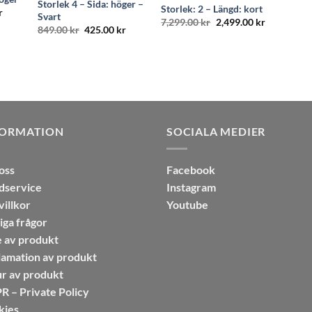
Storlek 4 – Sida: höger –
Storlek: 2 – Längd: kort
Det
r
Svart
liga
nuvarande
Det
Det
7,299.00
kr
2,499.00
kr
Det
Det
849.00
kr
425.00
kr
priset
ursprungliga
nuvarande
ursprungliga
nuvarande
är:
priset
priset
priset
priset
.
499.00 kr.
var:
är:
var:
är:
7,299.00 kr.
2,499.00 kr
849.00 kr.
425.00 kr.
FORMATION
SOCIALA MEDIER
oss
Facebook
dservice
Instagram
illkor
Youtube
iga frågor
 av produkt
amation av produkt
r av produkt
 – Private Policy
kies