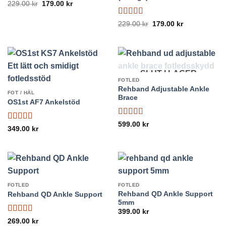
Betygsatt
Det
Det
229.00
kr
179.00
kr
ursprungliga
nuvarande
4.24
av 5
priset
priset
Betygsatt
var:
är:
Det
Det
229.00
kr
179.00
kr
229.00 kr.
179.00 kr.
ursprungliga
nuvarande
4.62
av 5
priset
priset
var:
är:
229.00 kr.
179.00 kr.
SLUT I LAGER
FOTLED
Rehband Adjustable Ankle
FOT / HÄL
Brace
OS1st AF7 Ankelstöd
Betygsatt
5
599.00
kr
Betygsatt
349.00
kr
av 5
4.33
av 5
FOTLED
FOTLED
Rehband QD Ankle Support
Rehband QD Ankle Support
5mm
399.00
kr
Betygsatt
269.00
kr