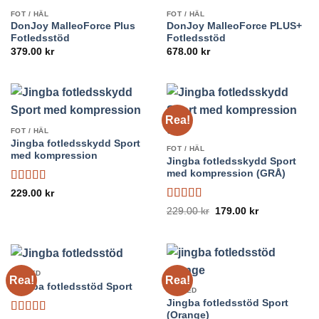
FOT / HÄL
FOT / HÄL
DonJoy MalleoForce Plus
DonJoy MalleoForce PLUS+
Fotledsstöd
Fotledsstöd
379.00
kr
678.00
kr
Rea!
FOT / HÄL
Jingba fotledsskydd Sport
FOT / HÄL
med kompression
Jingba fotledsskydd Sport
med kompression (GRÅ)
Betygsatt
229.00
kr
4
av 5
Betygsatt
Det
Det
229.00
kr
179.00
kr
ursprungliga
nuvarande
4.71
av 5
priset
priset
var:
är:
229.00 kr.
179.00 kr.
FOTLED
Rea!
Rea!
Jingba fotledsstöd Sport
FOTLED
Jingba fotledsstöd Sport
(Orange)