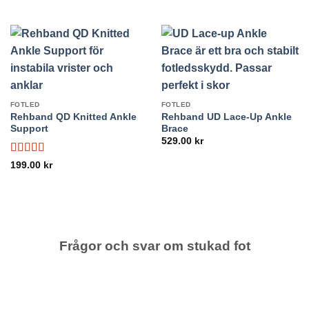
3
av 5
FOTLED
FOTLED
Rehband QD Knitted Ankle
Rehband UD Lace-Up Ankle
Support
Brace
529.00
kr
Betygsatt
199.00
kr
4
av 5
Frågor och svar om stukad fot