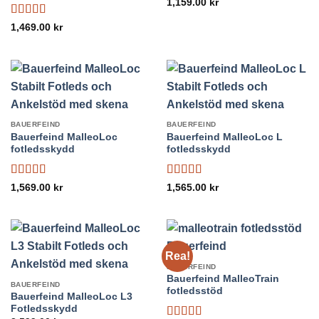
1,159.00
kr
Betygsatt
1,469.00
kr
4.8
av 5
BAUERFEIND
BAUERFEIND
Bauerfeind MalleoLoc
Bauerfeind MalleoLoc L
fotledsskydd
fotledsskydd
Betygsatt
5
Betygsatt
5
1,569.00
kr
1,565.00
kr
av 5
av 5
Rea!
BAUERFEIND
Bauerfeind MalleoTrain
BAUERFEIND
fotledsstöd
Bauerfeind MalleoLoc L3
Fotledsskydd