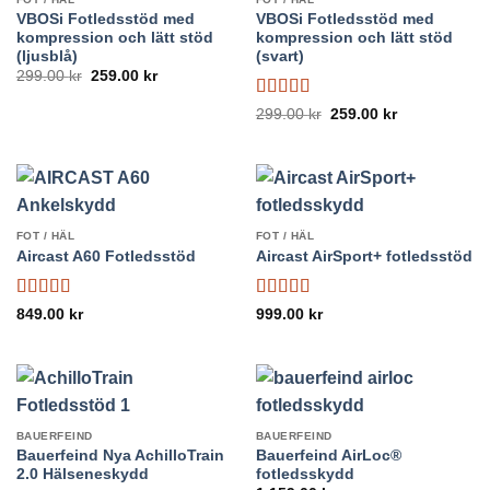
VBOSi Fotledsstöd med
VBOSi Fotledsstöd med
kompression och lätt stöd
kompression och lätt stöd
(ljusblå)
(svart)
Det
Det
299.00
kr
259.00
kr
ursprungliga
nuvarande
priset
priset
Betygsatt
5
Det
Det
299.00
kr
259.00
kr
var:
är:
ursprungliga
nuvarande
av 5
299.00 kr.
259.00 kr.
priset
priset
var:
är:
299.00 kr.
259.00 kr.
FOT / HÄL
FOT / HÄL
Aircast A60 Fotledsstöd
Aircast AirSport+ fotledsstöd
Betygsatt
Betygsatt
849.00
kr
999.00
kr
4.78
av 5
4.83
av 5
BAUERFEIND
BAUERFEIND
Bauerfeind Nya AchilloTrain
Bauerfeind AirLoc®
2.0 Hälseneskydd
fotledsskydd