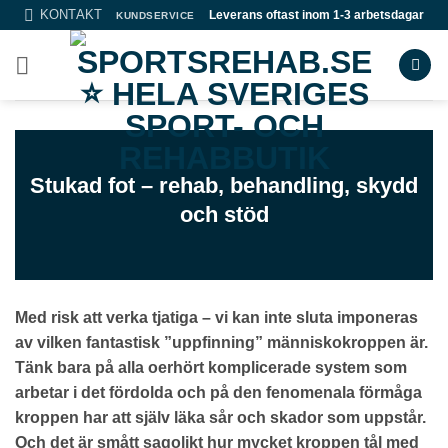
Skip
KONTAKT
Leverans oftast inom 1-3 arbetsdagar
KUNDSERVICE
to
content
Stukad fot – rehab, behandling, skydd
och stöd
Med risk att verka tjatiga – vi kan inte sluta imponeras
av vilken fantastisk ”uppfinning” människokroppen är.
Tänk bara på alla oerhört komplicerade system som
arbetar i det fördolda och på den fenomenala förmåga
kroppen har att själv läka sår och skador som uppstår.
Och det är smått sagolikt hur mycket kroppen tål med