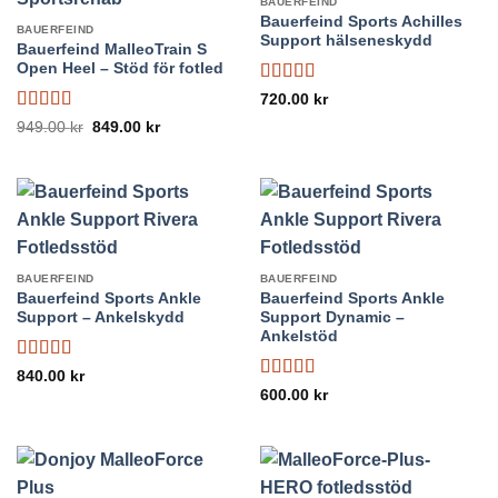
BAUERFEIND
Bauerfeind Sports Achilles
BAUERFEIND
Support hälseneskydd
Bauerfeind MalleoTrain S
Open Heel – Stöd för fotled
Betygsatt
720.00
kr
4.22
av 5
Betygsatt
5
Det
Det
949.00
kr
849.00
kr
ursprungliga
nuvarande
av 5
priset
priset
var:
är:
949.00 kr.
849.00 kr.
BAUERFEIND
BAUERFEIND
Bauerfeind Sports Ankle
Bauerfeind Sports Ankle
Support – Ankelskydd
Support Dynamic –
Ankelstöd
Betygsatt
5
840.00
kr
av 5
Betygsatt
5
600.00
kr
av 5