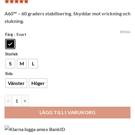
Betygsatt
9
A60™ – 60 graders stabilisering. Skyddar mot vrickning och
4.78
av 5
baserat på
stukning.
kundrecensioner
RENSA
: Svart
Färg
Storlek
S
M
L
Sida
Vänster
Höger
Aircast A60 Fotledsstöd mängd
LÄGG TILL I VARUKORG