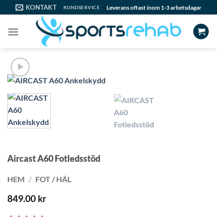
Skip
KONTAKT
Leverans oftast inom 1-3 arbetsdagar
KUNDSERVICE
to
content
Aircast A60 Fotledsstöd
HEM
/
FOT / HÄL
849.00
kr