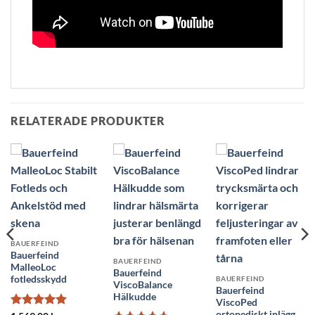
RELATERADE PRODUKTER
BAUERFEIND
Bauerfeind
BAUERFEIND
MalleoLoc
Bauerfeind
fotledsskydd
BAUERFEIND
ViscoBalance
Bauerfeind
Hälkudde
ViscoPed
ortopediskt inlägg