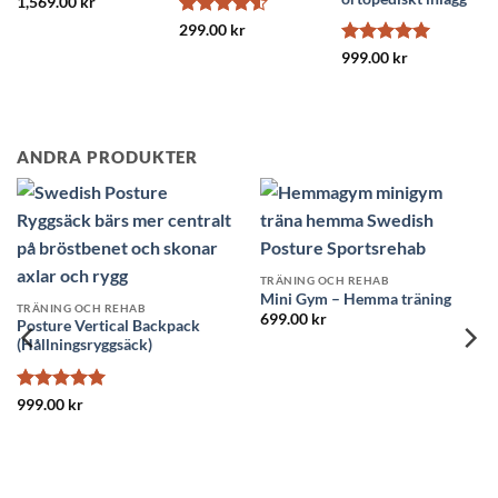
Betygsatt
5
1,569.00
kr
av 5
Betygsatt
299.00
kr
4.5
av 5
Betygsatt
5
999.00
kr
av 5
ANDRA PRODUKTER
SLUT I LAGER
S
TRÄNING OCH REHAB
Fotmassage Roller
 OCH REHAB
TRÄNING 
349.00
kr
ym – Hemma träning
Swedish P
kr
399.00
k