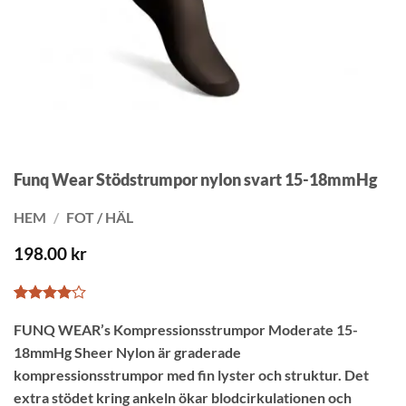
Funq Wear Stödstrumpor nylon svart 15-18mmHg
HEM
/
FOT / HÄL
198.00
kr
Betygsatt
1
FUNQ WEAR’s Kompressionsstrumpor Moderate 15-
4
av 5
baserat
18mmHg Sheer Nylon är graderade
på
kundrecension
kompressionsstrumpor med fin lyster och struktur. Det
extra stödet kring ankeln ökar blodcirkulationen och