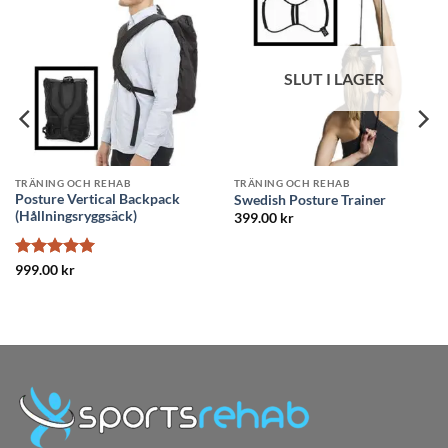
SLUT I LAGER
SLUT I LAGER
 OCH REHAB
TRÄNING OCH REHAB
TRÄNING 
 Posture Trainer
Balansplatta
Balanssit
kr
999.00
k
Betygsatt
5
499.00
kr
av 5