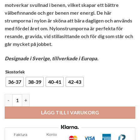
motverkar svullnad i benen, vilket skapar ett bättre
välbefinnande och ger benen mer energi. De här
strumporna i nylon är sköna att bära dagligen och används
med fördel året om. Nylonstrumporna är perfekta för
resande, gravida, vid stillasittande och för dig som står och
går mycket på jobbet.
Designade i Sverige, tillverkade i Europa.
Skostorlek
36-37
38-39
40-41
42-43
Funq Wear Stödstrumpor nylon svart 15-18mmHg mängd
LÄGG TILL I VARUKORG