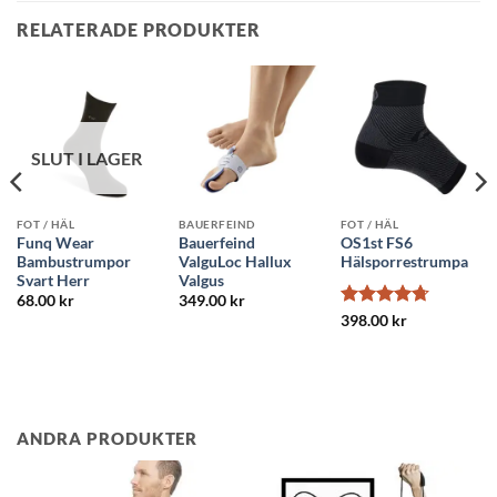
RELATERADE PRODUKTER
SLUT I LAGER
FOT / HÄL
BAUERFEIND
FOT / HÄL
Funq Wear
Bauerfeind
OS1st FS6
Bambustrumpor
ValguLoc Hallux
Hälsporrestrumpa
Svart Herr
Valgus
68.00
kr
349.00
kr
Betygsatt
398.00
kr
4.73
av 5
ANDRA PRODUKTER