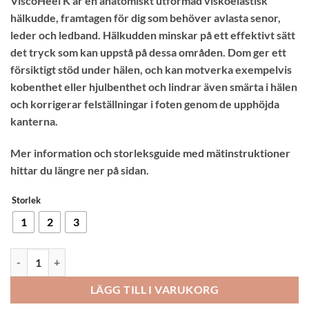
ViscoHeel K är en anatomiskt utformad viskoelastisk
baserat på
hälkudde, framtagen för dig som behöver avlasta senor,
kundrecension
leder och ledband. Hälkudden minskar på ett effektivt sätt
det tryck som kan uppstå på dessa områden. Dom ger ett
försiktigt stöd under hälen, och kan motverka exempelvis
kobenthet eller hjulbenthet och lindrar även smärta i hälen
och korrigerar felställningar i foten genom de upphöjda
kanterna.
Mer information och storleksguide med mätinstruktioner
hittar du längre ner på sidan.
Storlek
1
2
3
Bauerfeind ViscoHeel K mängd
LÄGG TILL I VARUKORG