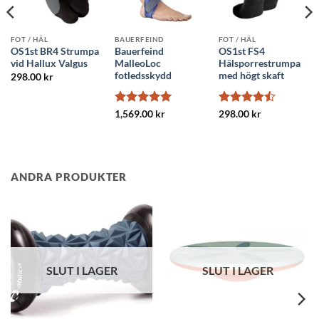
FOT / HÄL
BAUERFEIND
FOT / HÄL
OS1st BR4 Strumpa
Bauerfeind
OS1st FS4
vid Hallux Valgus
MalleoLoc
Hälsporrestrumpa
fotledsskydd
med högt skaft
298.00
kr
Betygsatt
5
Betygsatt
1,569.00
kr
298.00
kr
av 5
4.5
av 5
ANDRA PRODUKTER
 I LAGER
SLUT 