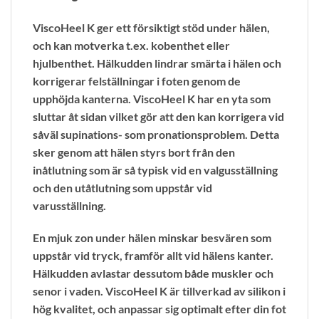
ViscoHeel K ger ett försiktigt stöd under hälen,
och kan motverka t.ex. kobenthet eller
hjulbenthet. Hälkudden lindrar smärta i hälen och
korrigerar felställningar i foten genom de
upphöjda kanterna. ViscoHeel K har en yta som
sluttar åt sidan vilket gör att den kan korrigera vid
såväl supinations- som pronationsproblem. Detta
sker genom att hälen styrs bort från den
inåtlutning som är så typisk vid en valgusställning
och den utåtlutning som uppstår vid
varusställning.
En mjuk zon under hälen minskar besvären som
uppstår vid tryck, framför allt vid hälens kanter.
Hälkudden avlastar dessutom både muskler och
senor i vaden. ViscoHeel K är tillverkad av silikon i
hög kvalitet, och anpassar sig optimalt efter din fot