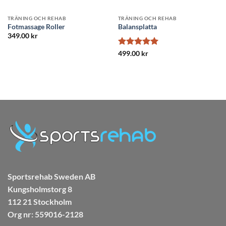
REHAB
TRÄNING OCH REHAB
TRÄNING OCH R
Balanssits
Swedish Postur
999.00
kr
399.00
kr
Sportsrehab Sweden AB
Kungsholmstorg 8
112 21 Stockholm
Org nr: 559016-2128