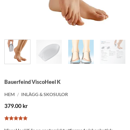
Bauerfeind ViscoHeel K
HEM
/
INLÄGG & SKOSULOR
379.00
kr
Betygsatt
1
5
av 5