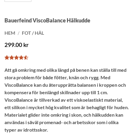
Bauerfeind ViscoBalance Hälkudde
HEM
/
FOT / HÄL
299.00
kr
Betygsatt
2
Att gå omkring med olika längd på benen kan ställa till med
4.5
av 5
baserat på
stora problem för både fötter, knän och rygg. Med
kundrecensioner
ViscoBalance kan du återupprätta balansen i kroppen och
kompensera för benlängd skillnader upp till 1 cm.
ViscoBalance är tillverkad av ett viskoelastiskt material,
ett silikon i mycket hög kvalitet som är behagligt för huden.
Materialet glider inte omkring i skon, och hälkudden kan
användas i såväl promenad- och arbetsskor som i olika
typer av idrottsskor.