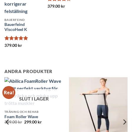
Betygsatt
379.00
kr
4
av 5
BAUERFEIND
Bauerfeind
ViscoHeel K
Betygsatt
5
379.00
kr
av 5
ANDRA PRODUKTER
SLUT I LAGER
nde