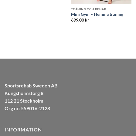
r.
TRÄNING OCH REHAB
TRÄNING OCH REHAB
Mini Gym – Hemma träning
Fotmassage Roller
699.00
kr
349.00
kr
Sportsrehab Sweden AB
Kungsholmstorg 8
112 21 Stockholm
Org nr: 559016-2128
INFORMATION