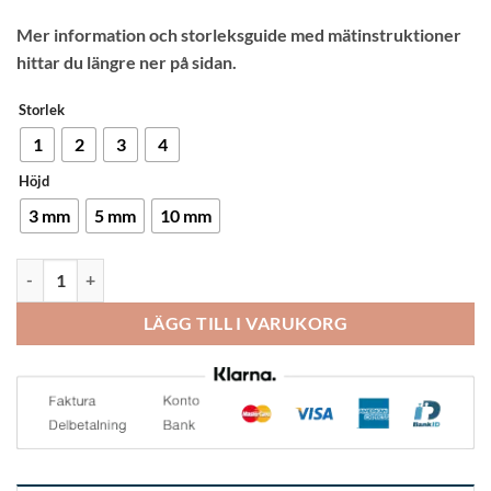
Mer information och storleksguide med mätinstruktioner
hittar du längre ner på sidan.
Storlek
1
2
3
4
Höjd
3 mm
5 mm
10 mm
Bauerfeind ViscoBalance Hälkudde mängd
LÄGG TILL I VARUKORG