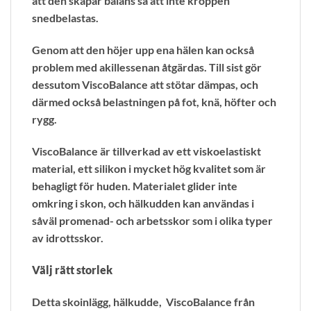
att den skapar balans så att inte kroppen
snedbelastas.
Genom att den höjer upp ena hälen kan också
problem med akillessenan åtgärdas. Till sist gör
dessutom ViscoBalance att stötar dämpas, och
därmed också belastningen på fot, knä, höfter och
rygg.
ViscoBalance är tillverkad av ett viskoelastiskt
material, ett silikon i mycket hög kvalitet som är
behagligt för huden. Materialet glider inte
omkring i skon, och hälkudden kan användas i
såväl promenad- och arbetsskor som i olika typer
av idrottsskor.
Välj rätt storlek
Detta skoinlägg, hälkudde, ViscoBalance från