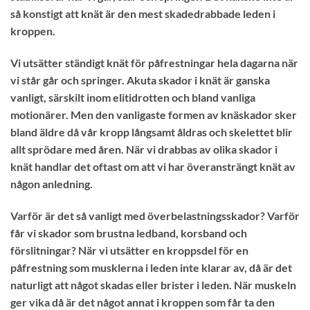
så konstigt att knät är den mest skadedrabbade leden i
kroppen.
Vi utsätter ständigt knät för påfrestningar hela dagarna när
vi står går och springer. Akuta skador i knät är ganska
vanligt, särskilt inom elitidrotten och bland vanliga
motionärer. Men den vanligaste formen av knäskador sker
bland äldre då vår kropp långsamt åldras och skelettet blir
allt sprödare med åren. När vi drabbas av olika skador i
knät handlar det oftast om att vi har överansträngt knät av
någon anledning.
Varför är det så vanligt med överbelastningsskador? Varför
får vi skador som brustna ledband, korsband och
förslitningar? När vi utsätter en kroppsdel för en
påfrestning som musklerna i leden inte klarar av, då är det
naturligt att något skadas eller brister i leden. När muskeln
ger vika då är det något annat i kroppen som får ta den