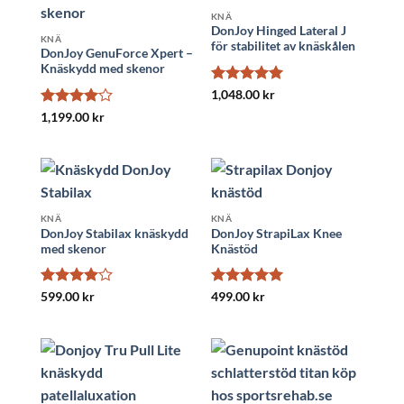
KNÄ
DonJoy Hinged Lateral J
KNÄ
för stabilitet av knäskålen
DonJoy GenuForce Xpert –
Knäskydd med skenor
Betygsatt
5
1,048.00
kr
av 5
Betygsatt
1,199.00
kr
4
av 5
KNÄ
KNÄ
DonJoy Stabilax knäskydd
DonJoy StrapiLax Knee
med skenor
Knästöd
Betygsatt
Betygsatt
5
599.00
kr
499.00
kr
4
av 5
av 5