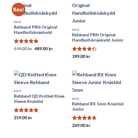
Rea!
KNÄ
Rehband PRN Original
KNÄ
Handbollsknäskydd
Rehband PRN Original
Handbollsknäskydd Junior
Betygsatt
Det
5
Det
549.00
kr
489.00
kr
ursprungliga
nuvarande
av 5
Betygsatt
priset
priset
399.00
kr
var:
är:
4.33
av 5
549.00 kr.
489.00 kr.
KNÄ
Rehband QD Knitted Knee
KNÄ
Sleeve Knästöd
Rehband RX 5mm Knästöd
Junior
Betygsatt
5
259.00
kr
av 5
Betygsatt
269.00
kr
4.67
av 5