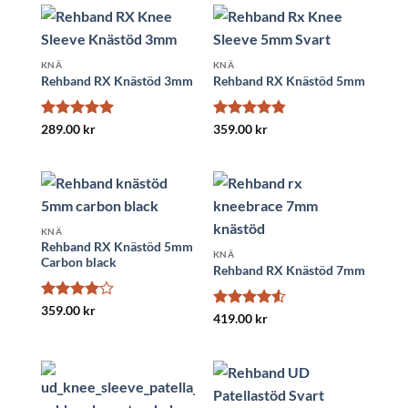
KNÄ
KNÄ
Rehband RX Knästöd 3mm
Rehband RX Knästöd 5mm
Betygsatt
5
Betygsatt
289.00
kr
359.00
kr
av 5
4.86
av 5
KNÄ
Rehband RX Knästöd 5mm
KNÄ
Carbon black
Rehband RX Knästöd 7mm
Betygsatt
359.00
kr
Betygsatt
419.00
kr
4
av 5
4.5
av 5