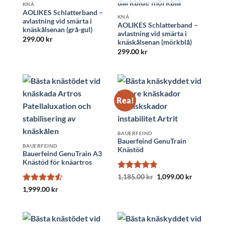
KNÄ
AOLIKES Schlatterband –
KNÄ
avlastning vid smärta i
AOLIKES Schlatterband –
knäskålsenan (grå-gul)
avlastning vid smärta i
299.00
kr
knäskålsenan (mörkblå)
299.00
kr
Rea!
BAUERFEIND
Bauerfeind GenuTrain
BAUERFEIND
Knästöd
Bauerfeind GenuTrain A3
Knästöd för knäartros
Betygsatt
Det
Det
1,185.00
kr
1,099.00
kr
ursprungliga
nuvarande
4.74
av 5
Betygsatt
1,999.00
kr
priset
priset
var:
är:
4.54
av 5
1,185.00 kr.
1,099.00 k