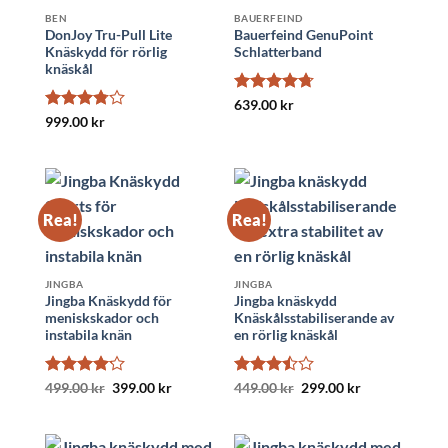
BEN
BAUERFEIND
DonJoy Tru-Pull Lite
Bauerfeind GenuPoint
Knäskydd för rörlig
Schlatterband
knäskål
Betygsatt
639.00
kr
4.69
av 5
Betygsatt
999.00
kr
3.8
av 5
Rea!
Rea!
JINGBA
JINGBA
Jingba Knäskydd för
Jingba knäskydd
meniskskador och
Knäskålsstabiliserande av
instabila knän
en rörlig knäskål
Betygsatt
Det
Det
Betygsatt
Det
Det
499.00
kr
399.00
kr
449.00
kr
299.00
kr
ursprungliga
nuvarande
ursprungliga
nuvarande
4.14
av 5
3.5
av
priset
priset
priset
priset
5
var:
är:
var:
är:
499.00 kr.
399.00 kr.
449.00 kr.
299.00 kr.