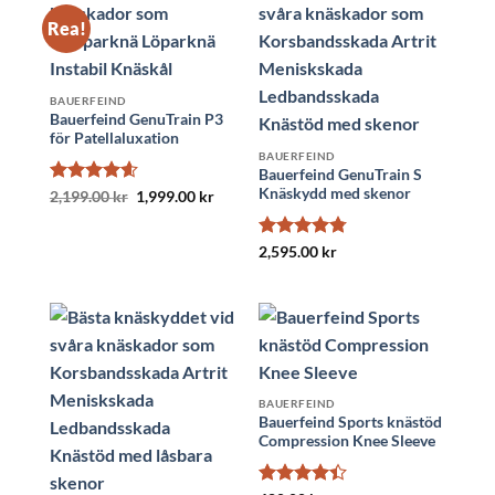
Rea!
BAUERFEIND
Bauerfeind GenuTrain P3
för Patellaluxation
BAUERFEIND
Bauerfeind GenuTrain S
Knäskydd med skenor
Betygsatt
Det
Det
2,199.00
kr
1,999.00
kr
ursprungliga
nuvarande
4.56
av 5
priset
priset
var:
är:
Betygsatt
2,595.00
kr
2,199.00 kr.
1,999.00 kr.
4.75
av 5
BAUERFEIND
Bauerfeind Sports knästöd
Compression Knee Sleeve