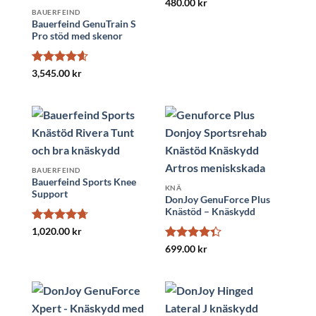
Betygsatt
480.00
kr
BAUERFEIND
4.4
av 5
Bauerfeind GenuTrain S
Pro stöd med skenor
Betygsatt
3,545.00
kr
4.6
av 5
BAUERFEIND
Bauerfeind Sports Knee
KNÄ
Support
DonJoy GenuForce Plus
Knästöd – Knäskydd
Betygsatt
1,020.00
kr
4.69
av 5
Betygsatt
699.00
kr
4.33
av 5