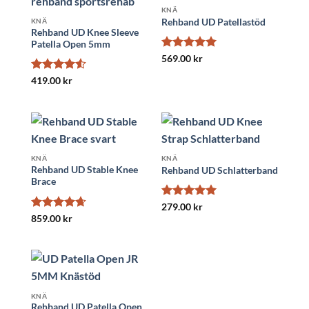
KNÄ
Rehband UD Patellastöd
KNÄ
Rehband UD Knee Sleeve
Patella Open 5mm
Betygsatt
5
569.00
kr
av 5
Betygsatt
419.00
kr
4.5
av 5
KNÄ
KNÄ
Rehband UD Stable Knee
Rehband UD Schlatterband
Brace
Betygsatt
5
279.00
kr
av 5
Betygsatt
859.00
kr
4.67
av 5
KNÄ
Rehband UD Patella Open