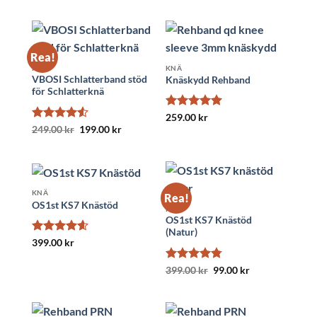
priset
priset
299.00 kr.
199.00 kr.
var:
är:
299.00 kr.
219.00 kr.
Rea!
KNÄ
KNÄ
VBOSI Schlatterband stöd
Knäskydd Rehband
för Schlatterknä
Betygsatt
5
259.00
kr
av 5
Betygsatt
Det
Det
249.00
kr
199.00
kr
ursprungliga
nuvarande
4.5
av 5
priset
priset
var:
är:
249.00 kr.
199.00 kr.
KNÄ
Rea!
OS1st KS7 Knästöd
KNÄ
OS1st KS7 Knästöd
(Natur)
Betygsatt
399.00
kr
4.61
av 5
Betygsatt
Det
Det
399.00
kr
99.00
kr
ursprungliga
nuvarande
4.74
av 5
priset
priset
var:
är:
399.00 kr.
99.00 kr.