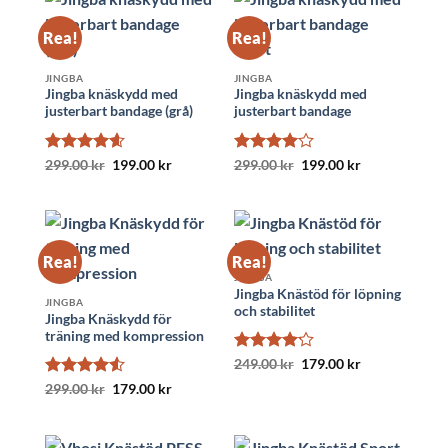
Rea!
Rea!
JINGBA
JINGBA
Jingba knäskydd med
Jingba knäskydd med
justerbart bandage (grå)
justerbart bandage
Betygsatt
Det
Det
Betygsatt
Det
Det
299.00
kr
199.00
kr
299.00
kr
199.00
kr
ursprungliga
nuvarande
ursprungliga
nuvarande
4.58
av 5
4
av 5
priset
priset
priset
priset
var:
är:
var:
är:
299.00 kr.
199.00 kr.
299.00 kr.
199.00 kr.
Rea!
Rea!
JINGBA
Jingba Knästöd för löpning
JINGBA
och stabilitet
Jingba Knäskydd för
träning med kompression
Betygsatt
Det
Det
249.00
kr
179.00
kr
ursprungliga
nuvarande
4.18
av 5
Betygsatt
Det
Det
299.00
kr
179.00
kr
priset
priset
ursprungliga
nuvarande
var:
är:
4.5
av 5
priset
priset
249.00 kr.
179.00 kr.
var:
är:
299.00 kr.
179.00 kr.