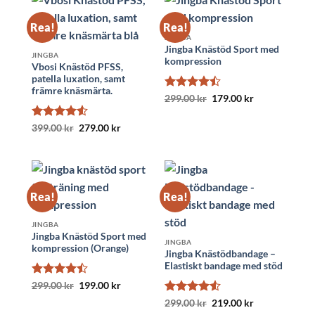
Rea!
Rea!
JINGBA
Jingba Knästöd Sport med
JINGBA
kompression
Vbosi Knästöd PFSS,
patella luxation, samt
främre knäsmärta.
Betygsatt
Det
Det
299.00
kr
179.00
kr
ursprungliga
nuvarande
4.45
av 5
priset
priset
var:
är:
Betygsatt
Det
Det
399.00
kr
279.00
kr
299.00 kr.
179.00 kr.
ursprungliga
nuvarande
4.5
av 5
priset
priset
var:
är:
399.00 kr.
279.00 kr.
Rea!
Rea!
JINGBA
Jingba Knästöd Sport med
JINGBA
kompression (Orange)
Jingba Knästödbandage –
Elastiskt bandage med stöd
Betygsatt
Det
Det
299.00
kr
199.00
kr
ursprungliga
nuvarande
4.45
av 5
Betygsatt
Det
Det
priset
priset
299.00
kr
219.00
kr
ursprungliga
nuvarande
var:
är:
4.5
av 5