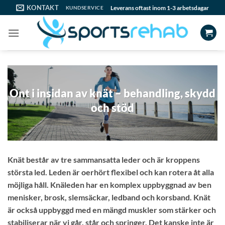
Skip
KONTAKT
Leverans oftast inom 1-3 arbetsdagar
KUNDSERVICE
to
content
Ont i insidan av knät – behandling, skydd
och stöd
Knät består av tre sammansatta leder och är kroppens
största led. Leden är oerhört flexibel och kan rotera åt alla
möjliga håll. Knäleden har en komplex uppbyggnad av ben
menisker, brosk, slemsäckar, ledband och korsband. Knät
är också uppbyggd med en mängd muskler som stärker och
stabiliserar när vi går, står och springer. Det kanske inte är