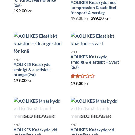
för idrott svart-orange
AOLIKES Knäskydd med
(2st)
kompression & stabilitet
199.00
kr
för sport & vardag
Det
Det
499.00
kr
399.00
kr
ursprungliga
nuvarande
priset
priset
var:
är:
499.00 kr.
399.00 kr.
KNÄ
AOLIKES Knäskydd
KNÄ
smidigt & elastiskt – Svart
AOLIKES Knäskydd
(2st)
smidigt & elastiskt –
orange (2st)
199.00
kr
Betygsatt
199.00
kr
2
av
5
SLUT I LAGER
SLUT I LAGER
KNÄ
KNÄ
AOLIKES Knäskydd vid
AOLIKES Knäskydd vid
knäsmärta och
knäsmärta och