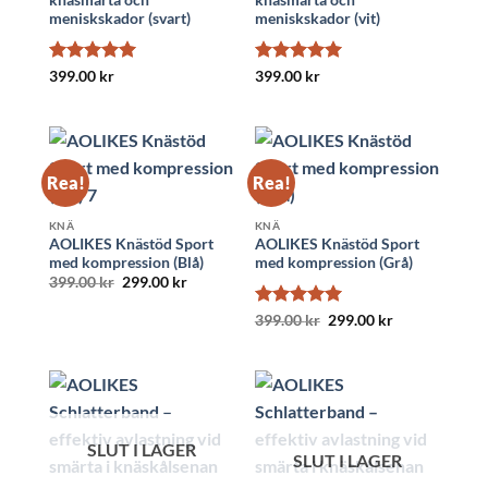
meniskskador (svart)
meniskskador (vit)
Betygsatt
5
Betygsatt
5
399.00
kr
399.00
kr
av 5
av 5
Rea!
Rea!
KNÄ
KNÄ
AOLIKES Knästöd Sport
AOLIKES Knästöd Sport
med kompression (Blå)
med kompression (Grå)
Det
Det
399.00
kr
299.00
kr
ursprungliga
nuvarande
priset
priset
Betygsatt
Det
5
Det
399.00
kr
299.00
kr
var:
är:
ursprungliga
nuvarande
av 5
399.00 kr.
299.00 kr.
priset
priset
var:
är:
399.00 kr.
299.00 kr.
SLUT I LAGER
SLUT I LAGER