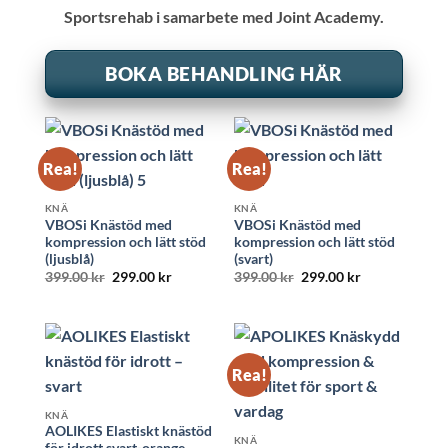
Sportsrehab i samarbete med Joint Academy.
BOKA BEHANDLING HÄR
Rea!
Rea!
KNÄ
KNÄ
VBOSi Knästöd med
VBOSi Knästöd med
kompression och lätt stöd
kompression och lätt stöd
(ljusblå)
(svart)
Det
Det
Det
Det
399.00
kr
299.00
kr
399.00
kr
299.00
kr
ursprungliga
nuvarande
ursprungliga
nuvarande
priset
priset
priset
priset
var:
är:
var:
är:
399.00 kr.
299.00 kr.
399.00 kr.
299.00 kr.
Rea!
KNÄ
AOLIKES Elastiskt knästöd
KNÄ