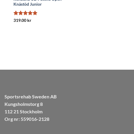
Knästöd Junior
Betygsatt
319.00
kr
4.83
av 5
Sportsrehab Sweden AB
Kungsholmstorg 8
112 21 Stockholm
Org nr: 559016-2128