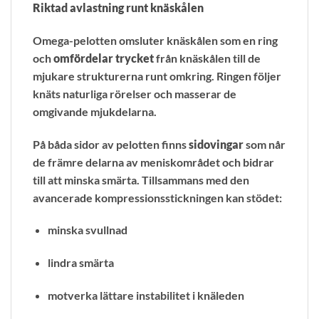
Riktad avlastning runt knäskålen
Omega-pelotten omsluter knäskålen som en ring
och
omfördelar trycket
från knäskålen till de
mjukare strukturerna runt omkring. Ringen följer
knäts naturliga rörelser och masserar de
omgivande mjukdelarna.
På båda sidor av pelotten finns
sidovingar
som når
de främre delarna av meniskområdet och bidrar
till att minska smärta. Tillsammans med den
avancerade kompressionsstickningen kan stödet:
minska svullnad
lindra smärta
motverka lättare instabilitet i knäleden