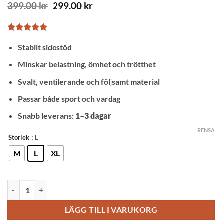
Det
Det
399.00
kr
299.00
kr
ursprungliga
nuvarande
priset
priset
var:
är:
Betygsatt
1
5
399.00 kr.
299.00 kr.
Stabilt sidostöd
av 5
baserat på
kundrecension
Minskar belastning, ömhet och trötthet
Svalt, ventilerande och följsamt material
Passar både sport och vardag
Snabb leverans:
1–3 dagar
RENSA
: L
Storlek
M
L
XL
AOLIKES Knästöd Sport med kompression (Grå) mängd
LÄGG TILL I VARUKORG