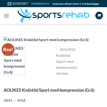
Skip
KONTAKT
Leverans oftast inom 1-3 arbetsdagar
KUNDSERVICE
to
content
Rea!
AOLIKES Knästöd Sport med kompression (Grå)
HEM
/
KNÄ