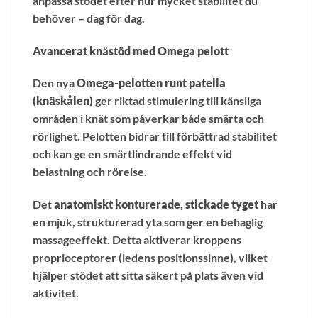
anpassa stödet efter hur mycket stabilitet du
behöver – dag för dag.
Avancerat knästöd med Omega pelott
Den nya
Omega-pelotten runt patella
(knäskålen)
ger riktad stimulering till känsliga
områden i knät som påverkar både smärta och
rörlighet. Pelotten bidrar till förbättrad stabilitet
och kan ge en smärtlindrande effekt vid
belastning och rörelse.
Det
anatomiskt konturerade, stickade tyget
har
en mjuk, strukturerad yta som ger en behaglig
massageeffekt. Detta aktiverar kroppens
proprioceptorer (ledens positionssinne), vilket
hjälper stödet att sitta säkert på plats även vid
aktivitet.