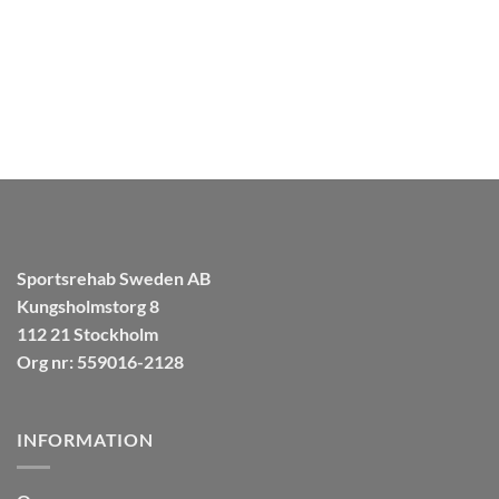
Posture Vertical Backpack
Massage Foam 
(Hållningsryggsäck)
349.00
kr
Betygsatt
5
999.00
kr
av 5
Sportsrehab Sweden AB
Kungsholmstorg 8
112 21 Stockholm
Org nr: 559016-2128
INFORMATION