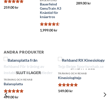
BAUERFEIND
Betygsatt
5
289.00
kr
Bauerfeind
av 5
Betygsatt
5
259.00
kr
GenuTrain A3
av 5
Knästöd för
knäartros
Betygsatt
1,999.00
kr
4.54
av 5
ANDRA PRODUKTER
 I LAGER
REHAB
jp
SLUT 
TRÄNING OCH REHAB
TRÄNING OCH R