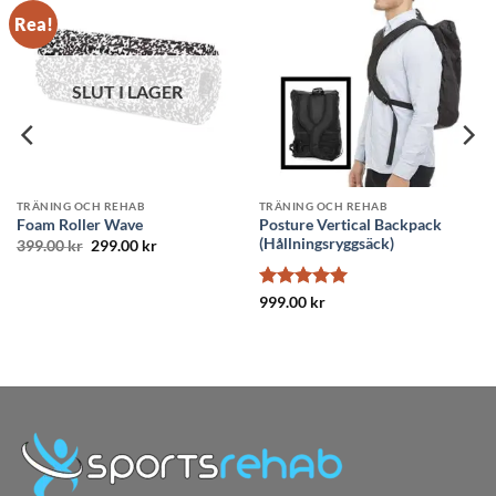
TRÄNING OCH REHAB
TRÄNING OCH REHAB
Posture Vertical Backpack
Balanssits
(Hållningsryggsäck)
999.00
kr
Betygsatt
5
999.00
kr
av 5