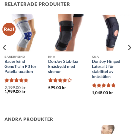
RELATERADE PRODUKTER
Rea!
BAUERFEIND
KNÄ
KNÄ
Bauerfeind
DonJoy Stabilax
DonJoy Hinged
GenuTrain P3 för
knäskydd med
Lateral J för
Patellaluxation
skenor
stabilitet av
knäskålen
Betygsatt
Betygsatt
2,199.00
kr
599.00
kr
Det
Det
1,999.00
kr
4.56
av 5
4
av 5
Betygsatt
5
1,048.00
kr
ursprungliga
nuvarande
av 5
priset
priset
var:
är:
2,199.00 kr.
1,999.00 kr.
ANDRA PRODUKTER