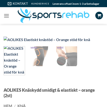
Skip
KONTAKT
Leverans oftast inom 1-3 arbetsdagar
KUNDSERVICE
to
content
AOLIKES Knäskydd smidigt & elastiskt – orange
(2st)
HEM
/
KNÄ