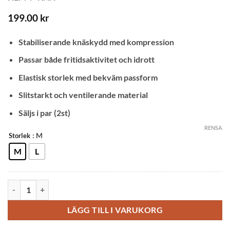
199.00
kr
Stabiliserande knäskydd med kompression
Passar både fritidsaktivitet och idrott
Elastisk storlek med bekväm passform
Slitstarkt och ventilerande material
Säljs i par (2st)
RENSA
: M
Storlek
M
L
AOLIKES Knäskydd smidigt & elastiskt - orange (2st) mängd
LÄGG TILL I VARUKORG