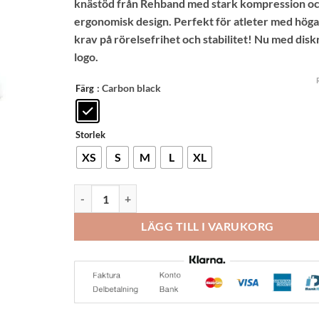
knästöd från Rehband med stark kompression o
på
kundrecension
ergonomisk design. Perfekt för atleter med höga
krav på rörelsefrihet och stabilitet! Nu med disk
logo.
: Carbon black
Färg
Storlek
XS
S
M
L
XL
Rehband RX Knästöd 5mm Carbon black mängd
LÄGG TILL I VARUKORG