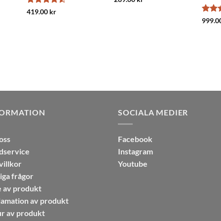
av 5
Betygsatt
419.00
kr
4.5
av 5
Betyg
999.0
3.8
a
FORMATION
SOCIALA MEDIER
oss
Facebook
dservice
Instagram
illkor
Youtube
iga frågor
 av produkt
amation av produkt
r av produkt