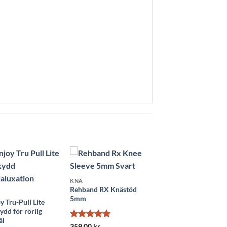
KNÄ
Rehband RX Knästöd
5mm
 Tru-Pull Lite
dd för rörlig
ål
Betygsatt
359.00
kr