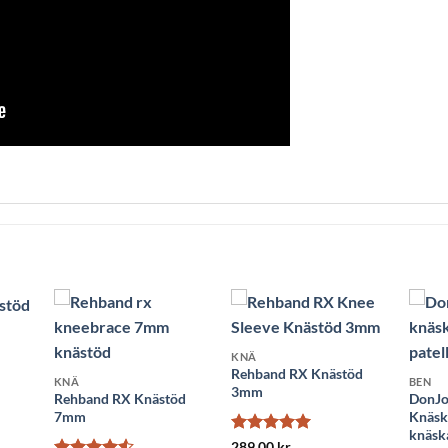
KNÄ
Rehband RX Knästöd
KNÄ
BEN
3mm
Rehband RX Knästöd
DonJoy
7mm
Knäsky
knäsk
Betygsatt
5
289.00
kr