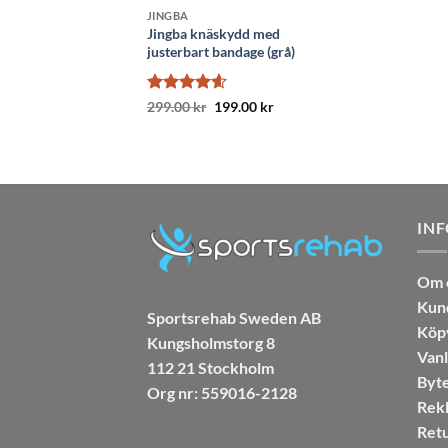
JINGBA
oy Stabilax
Jingba knäskydd med
kydd med skenor
justerbart bandage (grå)
gsatt
Betygsatt
Det
Det
.00
kr
299.00
kr
199.00
kr
ursprungliga
nuvarande
 5
4.58
av 5
priset
priset
var:
är:
299.00 kr.
199.00 kr.
IN
Om 
Kun
Sportsrehab Sweden AB
Köpv
Kungsholmstorg 8
Vanl
112 21 Stockholm
Byte
Org nr: 559016-2128
Rekl
Retu