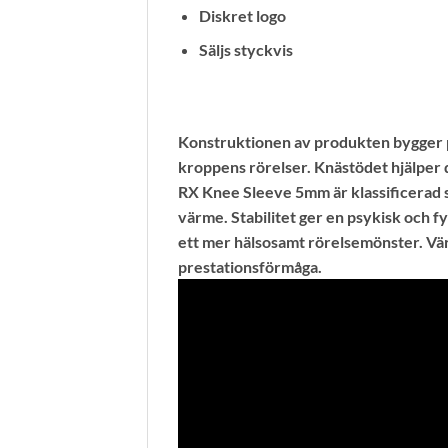
Diskret logo
Säljs styckvis
Konstruktionen av produkten bygger på
kroppens rörelser. Knästödet hjälper 
RX Knee Sleeve 5mm är klassificerad s
värme. Stabilitet ger en psykisk och f
ett mer hälsosamt rörelsemönster. Vär
prestationsförmåga.