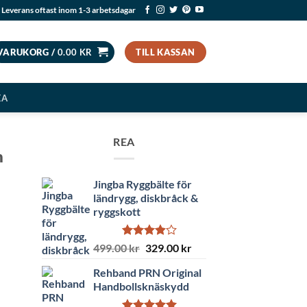
Leverans oftast inom 1-3 arbetsdagar
VARUKORG /
0.00
KR
TILL KASSAN
EA
REA
n
Jingba Ryggbälte för
ländrygg, diskbråck &
ryggskott
Betygsatt
Det
Det
499.00
kr
329.00
kr
3.86
av
ursprungliga
nuvarande
5
Rehband PRN Original
priset
priset
Handbollsknäskydd
var:
är:
499.00 kr.
329.00 kr.