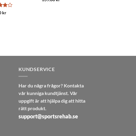
4.86
av 5
satt
0
kr
v 5
KUNDSERVICE
Har du några frågor? Kontakta
vår kunniga kundtjänst. Vår
uppgift är att hjälpa dig att hitta
rätt produkt.
support@sportsrehab.se