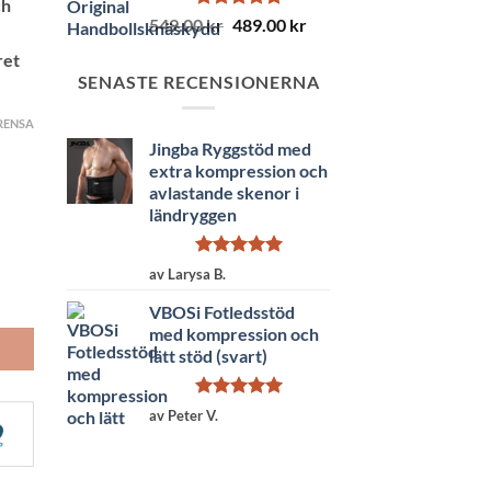
ch
Betygsatt
Det
Det
549.00
kr
489.00
kr
5.00
av 5
ursprungliga
nuvarande
ret
priset
priset
SENASTE RECENSIONERNA
var:
är:
549.00 kr.
489.00 kr.
RENSA
Jingba Ryggstöd med
extra kompression och
avlastande skenor i
ländryggen
Betygsatt
5
av Larysa B.
av 5
VBOSi Fotledsstöd
med kompression och
lätt stöd (svart)
Betygsatt
5
av Peter V.
av 5