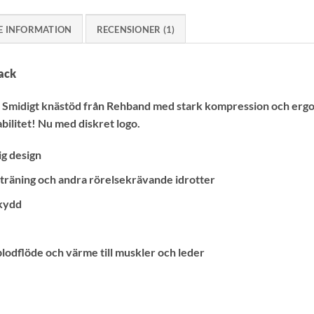
E INFORMATION
RECENSIONER (1)
ack
Smidigt knästöd från Rehband med stark kompression och ergon
bilitet! Nu med diskret logo.
ig design
l träning och andra rörelsekrävande idrotter
skydd
odflöde och värme till muskler och leder