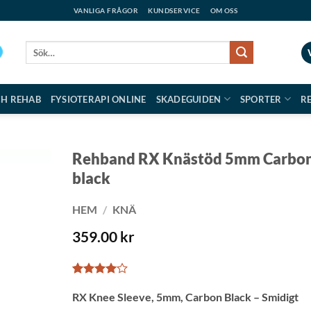
VANLIGA FRÅGOR
KUNDSERVICE
OM OSS
Sök
efter:
CH REHAB
FYSIOTERAPI ONLINE
SKADEGUIDEN
SPORTER
R
Rehband RX Knästöd 5mm Carbo
black
HEM
/
KNÄ
359.00
kr
Betygsatt
1
RX Knee Sleeve, 5mm, Carbon Black – Smidigt
4
av 5
baserat