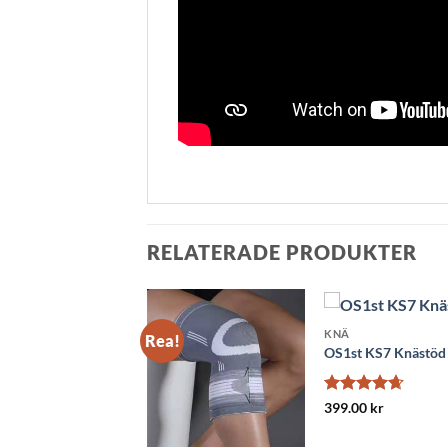
RELATERADE PRODUKTER
KNÄ
Rea!
OS1st KS7 Knästöd
Betygsatt
399.00
kr
4.61
av 5