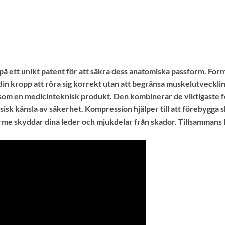
 ett unikt patent för att säkra dess anatomiska passform. Form
din kropp att röra sig korrekt utan att begränsa muskelutveckli
om en medicinteknisk produkt. Den kombinerar de viktigaste fö
ysisk känsla av säkerhet. Kompression hjälper till att förebygga 
me skyddar dina leder och mjukdelar från skador. Tillsammans k