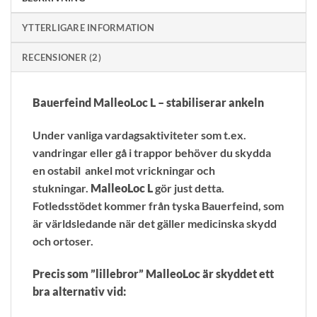
YTTERLIGARE INFORMATION
RECENSIONER (2)
Bauerfeind MalleoLoc L – stabiliserar ankeln
Under vanliga vardagsaktiviteter som t.ex.
vandringar eller gå i trappor behöver du skydda
en ostabil ankel mot vrickningar och
stukningar.
MalleoLoc L
gör just detta.
Fotledsstödet kommer från tyska Bauerfeind, som
är världsledande när det gäller medicinska skydd
och ortoser.
Precis som ”lillebror” MalleoLoc är skyddet ett
bra alternativ vid: