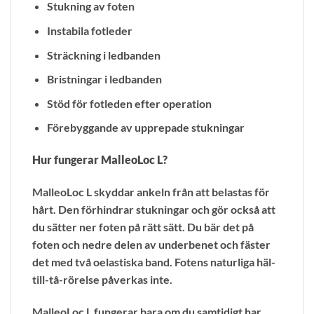
Stukning av foten
Instabila fotleder
Sträckning i ledbanden
Bristningar i ledbanden
Stöd för fotleden efter operation
Förebyggande av upprepade stukningar
Hur fungerar MalleoLoc L?
MalleoLoc L skyddar ankeln från att belastas för
hårt. Den förhindrar stukningar och gör också att
du sätter ner foten på rätt sätt. Du bär det på
foten och nedre delen av underbenet och fäster
det med två oelastiska band. Fotens naturliga häl-
till-tå-rörelse påverkas inte.
MalleoLoc L fungerar bara om du samtidigt har