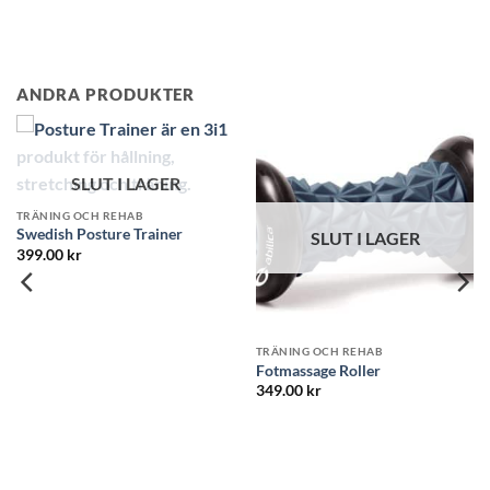
ANDRA PRODUKTER
SLUT I LAGER
SLUT I LAGER
RÄNING OCH REHAB
TRÄNING OCH REHAB
TR
otmassage Roller
Balansplatta
Ma
349.00
kr
34
Betygsatt
5
499.00
kr
av 5