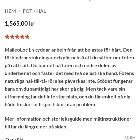
HEM
/
FOT / HÄL
1,565.00
kr
Betygsatt
2
5
MalleoLoc L skyddar ankeln från att belastas för hårt. Den
av 5
baserat på
förhindrar stukningar och gör också att du sätter ner foten
kundrecensioner
på rätt sätt. Du bär det på foten och nedre delen av
underbenet och fäster det med två oelastiska band. Fotens
naturliga häl-till-tå-rörelse påverkas inte. Stödet fungerar
bara om du samtidigt har skor på dig. Men tack vare sin
utformning tar det inte stor plats, och du får enkelt på dig
både finskor och sportskor utan problem.
Mer information och storleksguide med mätinstruktioner
hittar du längre ner på sidan.
RENSA
: Blå