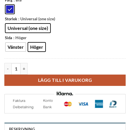
Färg
: Universal (one size)
Storlek
Universal (one size)
: Höger
Sida
Vänster
Höger
Bauerfeind MalleoLoc L fotledsskydd mängd
LÄGG TILL I VARUKORG
BESKRIVNING