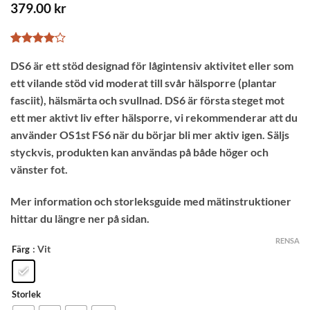
379.00
kr
Betygsatt
1
DS6 är ett stöd designad för lågintensiv aktivitet eller som
4
av 5
baserat
ett vilande stöd vid moderat till svår hälsporre (plantar
på
kundrecension
fasciit), hälsmärta och svullnad. DS6 är första steget mot
ett mer aktivt liv efter hälsporre, vi rekommenderar att du
använder OS1st FS6 när du börjar bli mer aktiv igen. Säljs
styckvis, produkten kan användas på både höger och
vänster fot.
Mer information och storleksguide med mätinstruktioner
hittar du längre ner på sidan.
RENSA
: Vit
Färg
Storlek