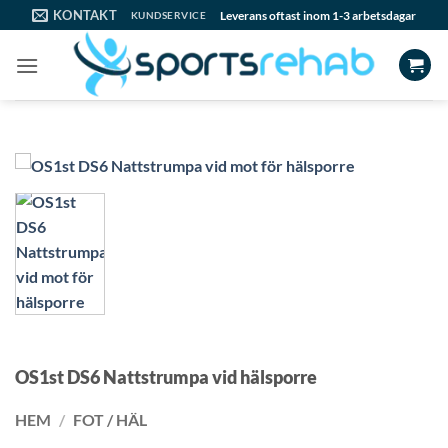
Skip
KONTAKT
Leverans oftast inom 1-3 arbetsdagar
KUNDSERVICE
to
content
OS1st DS6 Nattstrumpa vid hälsporre
HEM
/
FOT / HÄL