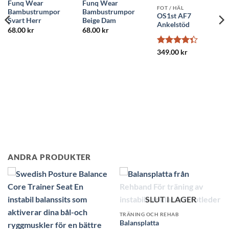
Funq Wear
Funq Wear
FOT / HÄL
Bambustrumpor
Bambustrumpor
OS1st AF7
Svart Herr
Beige Dam
Ankelstöd
68.00
kr
68.00
kr
Betygsatt
349.00
kr
4.33
av 5
ANDRA PRODUKTER
UT I LAGER
CH REHAB
ta
SLUT I LAGER
SLU