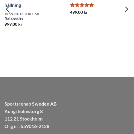
5
TRÄNING OCH REHAB
TRÄNING OCH
Massage Foam Roller Mini
Fotmassage 
349.00
kr
349.00
kr
Sportsrehab Sweden AB
Kungsholmstorg 8
112 21 Stockholm
Org nr: 559016-2128