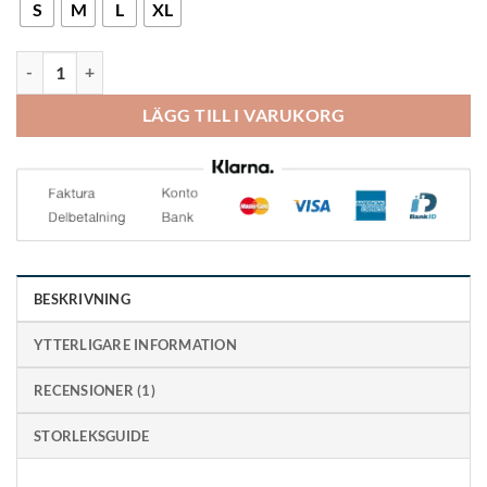
S
M
L
XL
OS1st DS6 Nattstrumpa vid hälsporre mängd
LÄGG TILL I VARUKORG
BESKRIVNING
YTTERLIGARE INFORMATION
RECENSIONER (1)
STORLEKSGUIDE