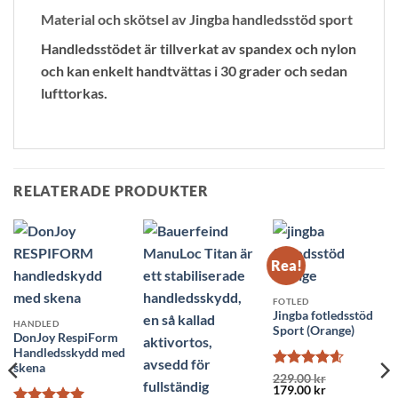
Material och skötsel av Jingba handledsstöd sport
Handledsstödet är tillverkat av spandex och nylon
och kan enkelt handtvättas i 30 grader och sedan
lufttorkas.
RELATERADE PRODUKTER
Rea!
FOTLED
Jingba fotledsstöd
HANDLED
Sport (Orange)
DonJoy RespiForm
Handledsskydd med
skena
Betygsatt
229.00
kr
Det
Det
179.00
kr
4.62
av 5