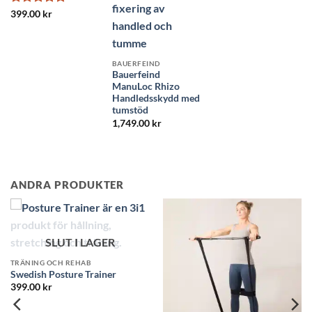
ursprungliga
nuvarande
priset
priset
Betygsatt
5
399.00
kr
var:
är:
av 5
229.00 kr.
179.00 kr.
BAUERFEIND
Bauerfeind
ManuLoc Rhizo
Handledsskydd med
tumstöd
1,749.00
kr
ANDRA PRODUKTER
SLUT 