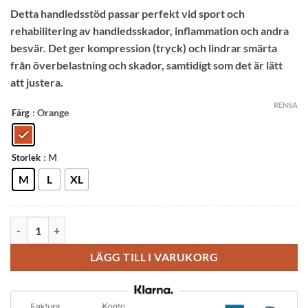
Betygsatt
18
179.00 kr.
129.00 kr.
Detta handledsstöd passar perfekt vid sport och
4
av 5
baserat
rehabilitering av handledsskador, inflammation och andra
på
kundrecensioner
besvär. Det ger kompression (tryck) och lindrar smärta
från överbelastning och skador, samtidigt som det är lätt
att justera.
RENSA
: Orange
Färg
: M
Storlek
M
L
XL
Jingba Handledsstöd Sport (Orange) mängd
LÄGG TILL I VARUKORG