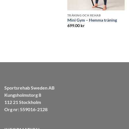
REHAB
TRÄNING OCH REHAB
TRÄNING OCH R
Hemma träning
Balanssits
Massage Foam 
999.00
kr
349.00
kr
Sportsrehab Sweden AB
Kungsholmstorg 8
112 21 Stockholm
Org nr: 559016-2128