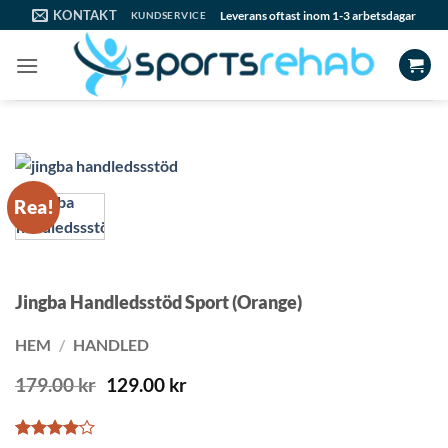
Skip
KONTAKT
Leverans oftast inom 1-3 arbetsdagar
KUNDSERVICE
to
content
Rea!
Jingba Handledsstöd Sport (Orange)
HEM
/
HANDLED
Det
Det
179.00
kr
129.00
kr
ursprungliga
nuvarande
priset
priset
var:
är: