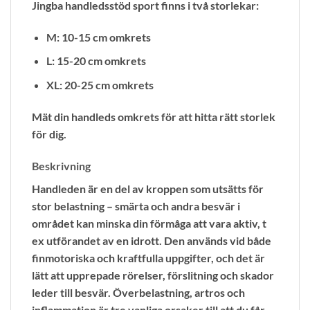
Jingba handledsstöd sport finns i två storlekar:
M: 10-15 cm omkrets
L: 15-20 cm omkrets
XL: 20
-25 cm omkrets
Mät din handleds omkrets för att hitta rätt storlek
för dig.
Beskrivning
Handleden är en del av kroppen som utsätts för
stor belastning – smärta och andra besvär i
området kan minska din förmåga att vara aktiv, t
ex utförandet av en idrott. Den används vid både
finmotoriska och kraftfulla uppgifter, och det är
lätt att upprepade rörelser, förslitning och skador
leder till besvär. Överbelastning, artros och
inflammation är tre vanliga orsaker till att du får