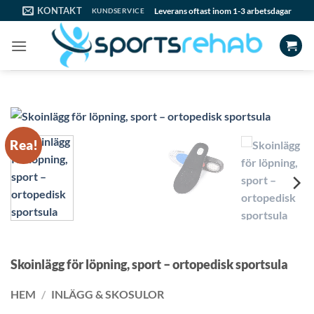
Skip
KONTAKT
Leverans oftast inom 1-3 arbetsdagar
KUNDSERVICE
to
content
Rea!
Skoinlägg för löpning, sport – ortopedisk sportsula
HEM
/
INLÄGG & SKOSULOR