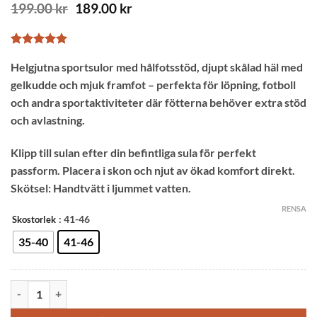
Det
Det
199.00
kr
189.00
kr
ursprungliga
nuvarande
priset
priset
var:
är:
Betygsatt
1
5
199.00 kr.
189.00 kr.
Helgjutna sportsulor med hålfotsstöd, djupt skålad häl med
av 5
baserat på
gelkudde och mjuk framfot – perfekta för löpning, fotboll
kundrecension
och andra sportaktiviteter där fötterna behöver extra stöd
och avlastning.
Klipp till sulan efter din befintliga sula för perfekt
passform. Placera i skon och njut av ökad komfort direkt.
Skötsel: Handtvätt i ljummet vatten.
RENSA
: 41-46
Skostorlek
35-40
41-46
Skoinlägg för löpning, sport - ortopedisk sportsula mängd