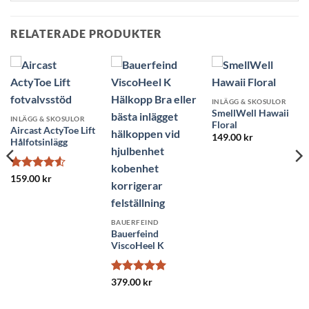
RELATERADE PRODUKTER
INLÄGG & SKOSULOR
SmellWell Hawaii
INLÄGG & SKOSULOR
Floral
Aircast ActyToe Lift
149.00
kr
Hålfotsinlägg
Betygsatt
159.00
kr
4.5
av 5
BAUERFEIND
Bauerfeind
ViscoHeel K
Betygsatt
5
379.00
kr
av 5