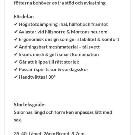
fötterna behöver extra stöd och avlastning.
Fördelar:
✔ Hög stötdämpning i häl, hålfot och framfot
✔ Avlastar vid hälsporre & Mortons neurom
✔ Ergonomisk design som ger stabilitet & komfort
✔ Andningsbart meshmaterial – tål svett
✔ Skum, mesh & gel i smart kombination
✔ Går att klippa till rätt storlek
✔ Passar i sportskor & vardagsskor
✔ Handtvättas i 30°
Storleksguide
:
Sulornas längd och form kan anpassas lätt med
sax.
35-40: Längd: 26cm Bredd: 8,7cm