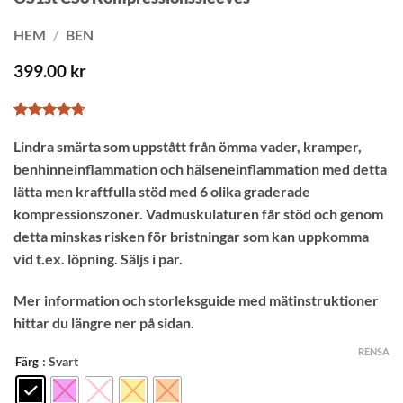
HEM
/
BEN
399.00
kr
Betygsatt
17
Lindra smärta som uppstått från ömma vader, kramper,
4.71
av 5
baserat på
benhinneinflammation och hälseneinflammation med detta
kundrecensioner
lätta men kraftfulla stöd med 6 olika graderade
kompressionszoner. Vadmuskulaturen får stöd och genom
detta minskas risken för bristningar som kan uppkomma
vid t.ex. löpning. Säljs i par.
Mer information och storleksguide med mätinstruktioner
hittar du längre ner på sidan.
RENSA
: Svart
Färg