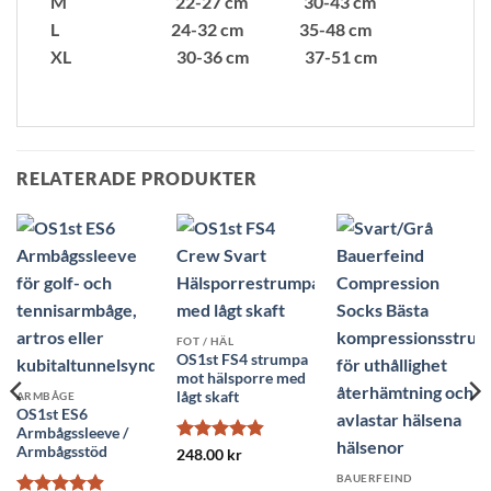
M 22-27 cm 30-43 cm
L 24-32 cm 35-48 cm
XL 30-36 cm 37-51 cm
RELATERADE PRODUKTER
FOT / HÄL
OS1st FS4 strumpa
mot hälsporre med
lågt skaft
ARMBÅGE
OS1st ES6
Armbågssleeve /
Armbågsstöd
Betygsatt
248.00
kr
4.82
av 5
BAUERFEIND