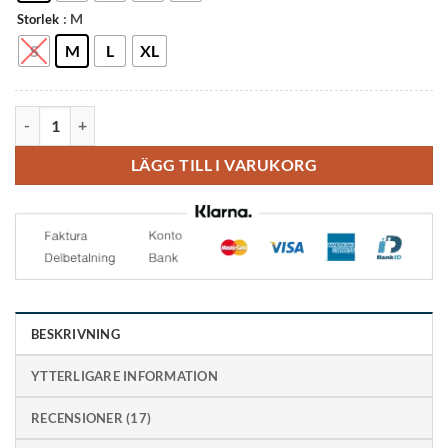
: M
Storlek
S
M
L
XL
OS1st CS6 Kompressionssleeves mängd
LÄGG TILL I VARUKORG
BESKRIVNING
YTTERLIGARE INFORMATION
RECENSIONER (17)