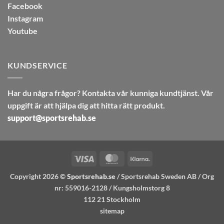
Facebook
Instagram
Youtube
KUNDSERVICE
Har du några frågor? Kontakta vår kunniga kundtjänst. Vår
uppgift är att hjälpa dig att hitta rätt produkt.
support@sportsrehab.se
Visa
MasterCard
Klarna
Copyright 2026 ©
Sportsrehab.se
/ Sportsrehab Sweden AB / Org
nr: 559016-2128 / Kungsholmstorg 8
112 21 Stockholm
sitemap