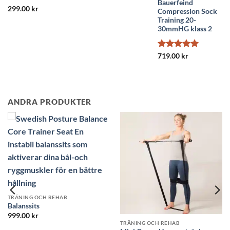
Bauerfeind
Betygsatt
299.00
kr
Compression Sock
4.91
av 5
Training 20-
30mmHG klass 2
Betygsatt
5
719.00
kr
av 5
ANDRA PRODUKTER
SLUT I 
HAB
TRÄNING OCH REHAB
TRÄNING OCH REHA