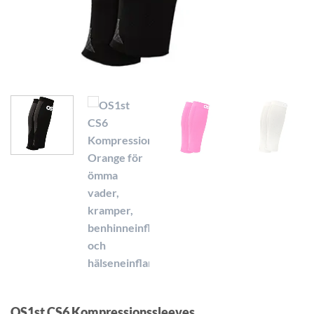
OS1st CS6 Kompressionssleeves