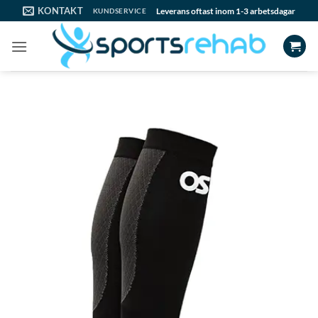
Skip
KONTAKT
Leverans oftast inom 1-3 arbetsdagar
KUNDSERVICE
to
content