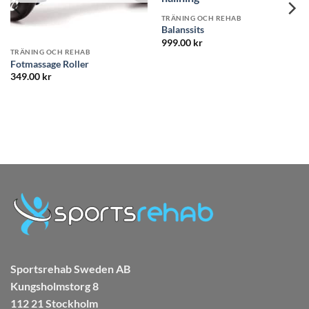
RÄNING OCH REHAB
alanssits
999.00
kr
TRÄNING OCH REHAB
TR
Foam Roller Wave
Ba
Det
Det
399.00
kr
299.00
kr
ursprungliga
nuvarande
priset
priset
Be
49
var:
är:
av
399.00 kr.
299.00 kr.
Sportsrehab Sweden AB
Kungsholmstorg 8
112 21 Stockholm