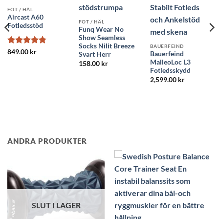
FOT / HÄL
Aircast A60
FOT / HÄL
Fotledsstöd
Funq Wear No
Show Seamless
Socks Nilit Breeze
BAUERFEIND
Betygsatt
849.00
kr
Bauerfeind
Svart Herr
4.78
av 5
MalleoLoc L3
158.00
kr
Fotledsskydd
2,599.00
kr
ANDRA PRODUKTER
Rea!
SLUT I LAGER