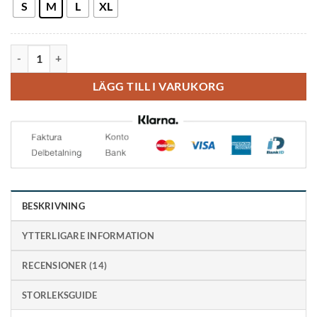
S
M
L
XL
OS1st FS4 Hälsporrestrumpa med högt skaft mängd
LÄGG TILL I VARUKORG
BESKRIVNING
YTTERLIGARE INFORMATION
RECENSIONER (14)
STORLEKSGUIDE