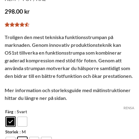
298.00
kr
Betygsatt
14
Troligen den mest tekniska funktionsstrumpan på
4.5
av 5
baserat på
marknaden. Genom innovativ produktionsteknik kan
kundrecensioner
OS1st tillverka en funktionsstrumpa som kombinerar
graderad kompression med stöd för foten. Genom att
använda strumpan motverkar du hälsporre samtidigt som
den bidrar till en bättre fotfunktion och ökar prestationen.
Mer information och storleksguide med mätinstruktioner
hittar du längre ner på sidan.
RENSA
: Svart
Färg
: M
Storlek