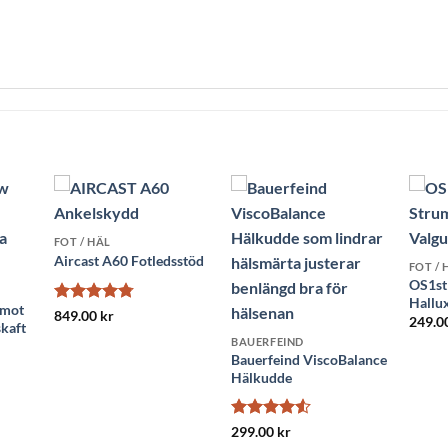
FOT / HÄL
Aircast A60 Fotledsstöd
FOT / 
OS1st
Hallu
 mot
Betygsatt
849.00
kr
249.0
skaft
4.78
av 5
BAUERFEIND
Bauerfeind ViscoBalance
Hälkudde
Betygsatt
299.00
kr
4.5
av 5