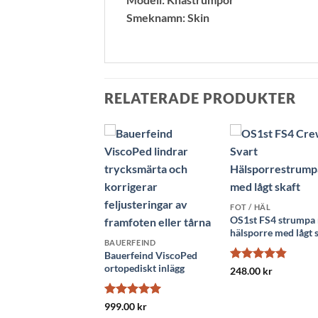
Smeknamn: Skin
RELATERADE PRODUKTER
FOT / HÄL
OS1st FS4 strumpa
hälsporre med lågt 
BAUERFEIND
/ HÄL
Bauerfeind ViscoPed
q Wear
ortopediskt inlägg
Betygsatt
248.00
kr
ortsockor Bomull
4.82
av 5
tgrå Dam 11-
mHg
Betygsatt
5
999.00
kr
.00
kr
av 5