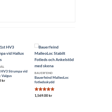
HÄL
 HV3 Strumpa vid
BAUERFEIND
x Valgus
Bauerfeind MalleoLoc
0
kr
fotledsskydd
Betygsatt
5
1,569.00
kr
av 5