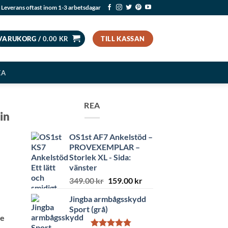
Leverans oftast inom 1-3 arbetsdagar
VARUKORG /
0.00
KR
TILL KASSAN
EA
REA
in
OS1st AF7 Ankelstöd –
PROVEXEMPLAR –
Storlek XL - Sida:
vänster
Det
Det
349.00
kr
159.00
kr
ursprungliga
nuvarande
Jingba armbågsskydd
priset
priset
Sport (grå)
var:
är:
te
349.00 kr.
159.00 kr.