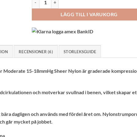
LÄGG TILL I VARUKORG
TION
RECENSIONER (6)
STORLEKSGUIDE
Moderate 15-18mmHg Sheer Nylon är graderade kompressions
odcirkulationen och motverkar svullnad i benen, vilket skapar e
t bära dagligen och används med fördel året om. Nylonstrumporn
 och går mycket på jobbet.
pa.