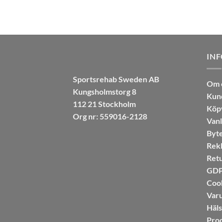
IN
Sportsrehab Sweden AB
Om 
Kungsholmstorg 8
Kun
112 21 Stockholm
Köpv
Org nr: 559016-2128
Vanl
Byte
Rekl
Retu
GDPR
Coo
Var
Häl
Pro