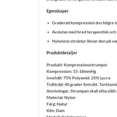
Egenskaper
Graderad kompression dvs högre tr
Avslutas med bred terapeutisk och
Nylonens struktur liknar den på va
Produktdetaljer
Produkt: Kompressionsstrumpor
Kompression: 15-18mmHg
Innehåll: 75% Polyamid. 25% Lycra
Tvättråd: 40 grader fintvätt. Torktumla
Anvisningar: Strumpan skall sitta slät
Material: Nylon
Färg: Natur
Kön: Dam
Modell: Knästrumpor