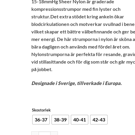
15-18mmHg Sheer Nylon är graderade
kundrecensioner
kompressionsstrumpor med fin lyster och
struktur.Det extra stödet kring ankeln ökar
blodcirkulationen och motverkar svullnad i bene
vilket skapar ett bättre välbefinnande och ger 
mer energi. De här strumporna i nylon är sköna a
bära dagligen och används med fördel året om.
Nylonstrumporna är perfekta för resande, gravi
vid stillasittande och för dig som står och går my
på jobbet.
Designade i Sverige, tillverkade i Europa.
Skostorlek
36-37
38-39
40-41
42-43
Funq Wear Stödstrumpor nylon skin 15-18mmHg män