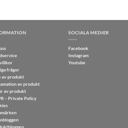
FORMATION
SOCIALA MEDIER
oss
Facebook
dservice
Instagram
illkor
Youtube
iga frågor
 av produkt
amation av produkt
r av produkt
 – Private Policy
kies
umärken
sobloggen
duktbloggen