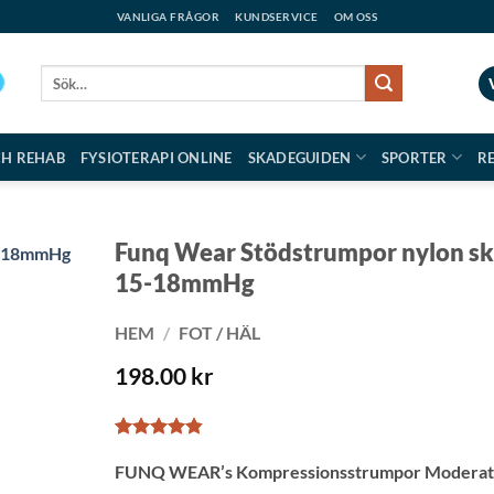
VANLIGA FRÅGOR
KUNDSERVICE
OM OSS
Sök
efter:
CH REHAB
FYSIOTERAPI ONLINE
SKADEGUIDEN
SPORTER
R
Funq Wear Stödstrumpor nylon sk
15-18mmHg
HEM
/
FOT / HÄL
198.00
kr
Betygsatt
6
FUNQ WEAR’s Kompressionsstrumpor Modera
4.83
av 5
baserat på