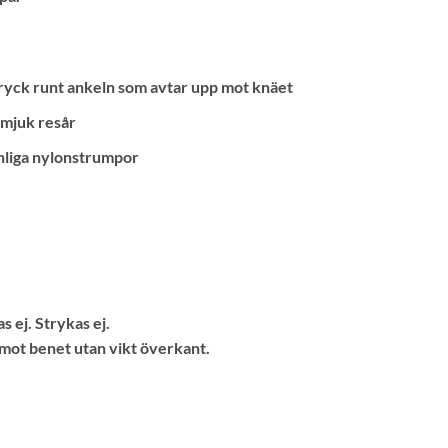
yck runt ankeln som avtar upp mot knäet
 mjuk resår
nliga nylonstrumpor
s ej. Strykas ej.
t mot benet utan vikt överkant.