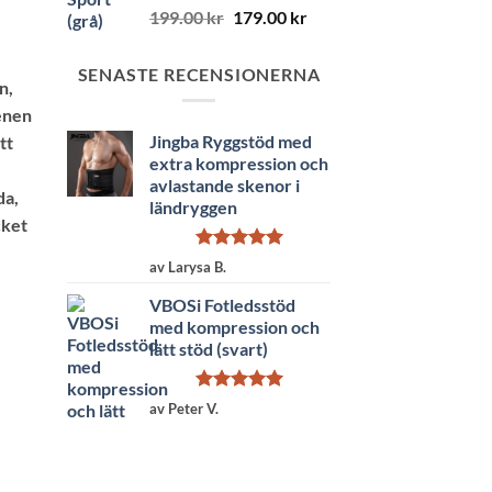
Betygsatt
Det
Det
199.00
kr
179.00
kr
4.75
av 5
ursprungliga
nuvarande
priset
priset
SENASTE RECENSIONERNA
var:
är:
n,
199.00 kr.
179.00 kr.
benen
Jingba Ryggstöd med
tt
extra kompression och
avlastande skenor i
da,
ländryggen
cket
Betygsatt
5
av Larysa B.
av 5
VBOSi Fotledsstöd
med kompression och
lätt stöd (svart)
Betygsatt
5
av Peter V.
av 5
gd