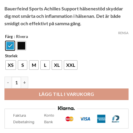
Betygsatt
9
Bauerfeind Sports Achilles Support hälsenestöd skyddar
4.22
av 5
baserat på
dig mot smärta och inflammation i hälsenan. Det är både
kundrecensioner
smidigt och effektivt på samma gång.
RENSA
: Rivera
Färg
Storlek
XS
S
M
L
XL
XXL
Bauerfeind Sports Achilles Support hälseneskydd mängd
LÄGG TILL I VARUKORG