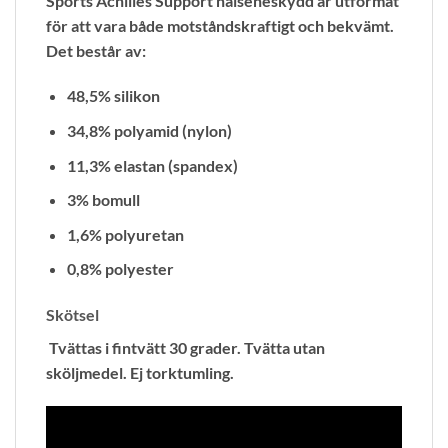
Sports Achilles Support hälseneskydd är utformat
för att vara både motståndskraftigt och bekvämt.
Det består av:
48,5% silikon
34,8% polyamid (nylon)
11,3% elastan (spandex)
3% bomull
1,6% polyuretan
0,8% polyester
Skötsel
Tvättas i fintvätt 30 grader. Tvätta utan
sköljmedel. Ej torktumling.