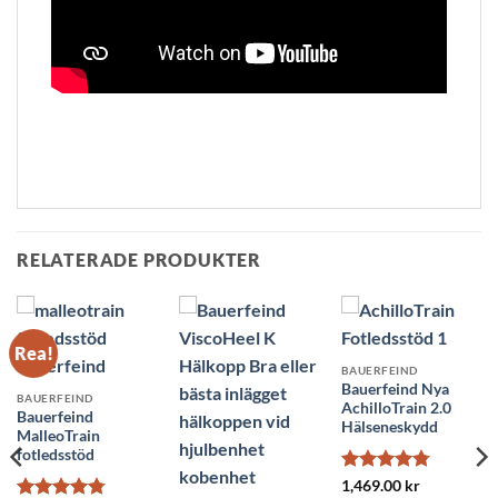
RELATERADE PRODUKTER
Rea!
BAUERFEIND
Bauerfeind Nya
BAUERFEIND
AchilloTrain 2.0
Bauerfeind
Hälseneskydd
MalleoTrain
fotledsstöd
Betygsatt
1,469.00
kr