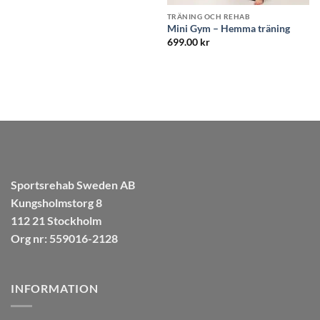
Betygsatt
5
999.00
kr
av 5
ning
Sportsrehab Sweden AB
Kungsholmstorg 8
112 21 Stockholm
Org nr: 559016-2128
INFORMATION