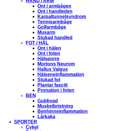
HAND / ARM
Ont i armbågen
Ont i handleden
Karpaltunnelsyndrom
Tennisarmbåge
Golfarmbåge
Musarm
Stukad handled
FOT / HÄL
Ont i hälen
Ont i foten
Hälsporre
Mortons Neurom
Hallux Valgus
Hälseneinflammation
Stukad fot
Plantar fasciit
Pronation i foten
BEN
Gubbvad
Muskelbristning
Benhinneinflammation
Lårkaka
SPORTER
Cykel