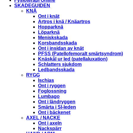
Fysioterapi Online
SKADEGUIDEN
KNÄ
Ont i knät
Artros i knä / Knäartros
Hopparknä
Löparknä
Meniskskada
Korsbandsskada
Ont i insidan av knät
PFSS (Patellofemoralt smärtsyndrom)
Knäskål ur led (patellaluxation)
Schlatters sjukdom
Ledbandsskada
RYGG
Ischias
Ont i ryggen
Foglossning
Lumbago
Ont i ländryggen
Smärta i SI-leden
Ont i bäckenet
AXEL / NACKE
Ont i axeln
Nackspärr