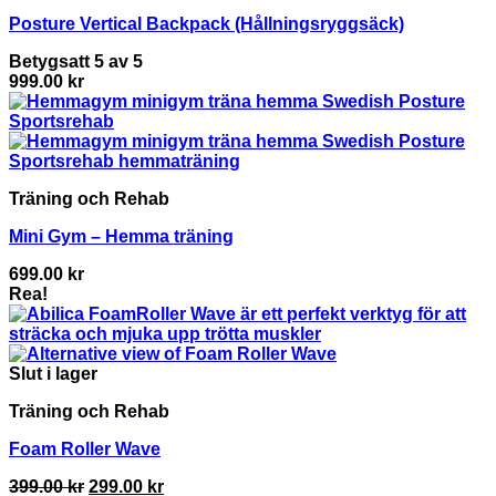
Posture Vertical Backpack (Hållningsryggsäck)
Betygsatt
5
av 5
999.00
kr
Träning och Rehab
Mini Gym – Hemma träning
699.00
kr
Rea!
Slut i lager
Träning och Rehab
Foam Roller Wave
Det
Det
399.00
kr
299.00
kr