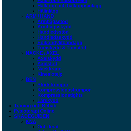
Hälkil och hälsporrekil
Hälkopp och hälkoppsinlägg
Hälinlägg
ARM / HAND
Armbågsstöd
Armbågsskydd
Handledsstöd
Handledsskydd
Epikondylitbandage
Tumskydd & Tumstöd
NACKE / AXEL
Axelskydd
Axelstöd
Nackkrage
Kinesiotejp
BEN
Stödstrumpor
Kompressionsstrumpor
Kompressionstights
Lårskydd
Träning och Rehab
Fysioterapi Online
SKADEGUIDEN
KNÄ
Ont i knät