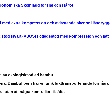
gonomiska Skoinlägg för Häl och Hålfot
 med extra kompression och avlastande skenor i ländrygg
VBOSi Fotledsstöd med kompression och lätt s
e av ekologiskt odlad bambu.
 Bambufibern har en unik fukttransporterande förmåga vilke
a utan att några kemikalier tillsätts.