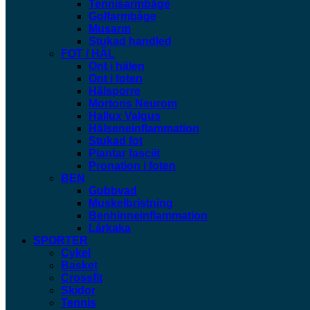
Tennisarmbåge
Golfarmbåge
Musarm
Stukad handled
FOT / HÄL
Ont i hälen
Ont i foten
Hälsporre
Mortons Neurom
Hallux Valgus
Hälseneinflammation
Stukad fot
Plantar fasciit
Pronation i foten
BEN
Gubbvad
Muskelbristning
Benhinneinflammation
Lårkaka
SPORTER
Cykel
Basket
Crossfit
Skidor
Tennis