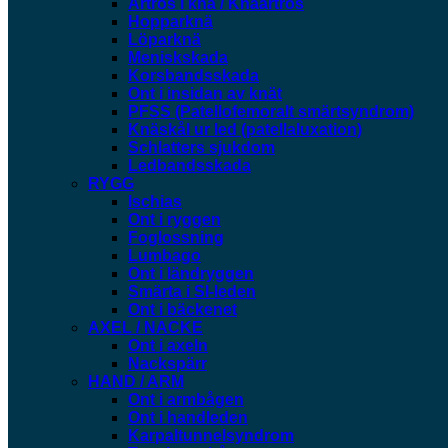
Artros i knä / Knäartros
Hopparknä
Löparknä
Meniskskada
Korsbandsskada
Ont i insidan av knät
PFSS (Patellofemoralt smärtsyndrom)
Knäskål ur led (patellaluxation)
Schlatters sjukdom
Ledbandsskada
RYGG
Ischias
Ont i ryggen
Foglossning
Lumbago
Ont i ländryggen
Smärta i SI-leden
Ont i bäckenet
AXEL / NACKE
Ont i axeln
Nackspärr
HAND / ARM
Ont i armbågen
Ont i handleden
Karpaltunnelsyndrom