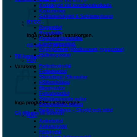
Knäskydd vid korsbandsskada
Knäortoser
Schlatterskydd & Schlatterband
RYGG
Ryggstöd
Ryggbälte
Inga produkter i varukorgen.
Foglossningsbälte
Ländryggsstöd
Gå tillbaka till butiken
Ryggkorsett (stödkorsett, ryggortos)
Hållningsväst
Till kassan
+
FOT
Fotledsskydd
Varukorg
Fotledsstöd
Skoinlägg / Skosulor
Hålfotsinlägg
Iläggssulor
Fotvalvsstöd
Stötdämpande sulor
Inga produkter i varukorgen.
Ortopediska inlägg
Hallux Valgus – Skydd och stöd
Gå tillbaka till butiken
HÄL
Ankelstöd
Ankelskydd
Hälskydd