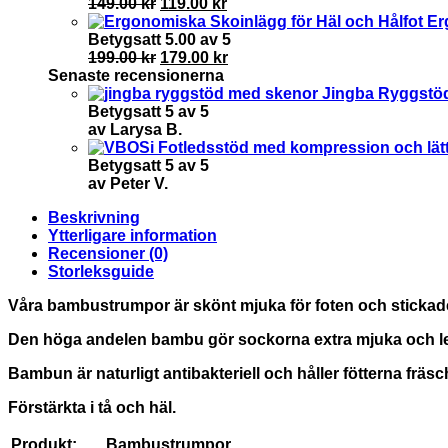
mängd
Det
Det
149.00
kr
119.00
kr
ursprungliga
nuvarande
Er
priset
priset
Betygsatt
5.00
av 5
var:
Det
är:
Det
199.00
kr
179.00
kr
149.00 kr.
ursprungliga
119.00 kr.
nuvarande
Senaste recensionerna
priset
priset
Jingba Ryggstöd
var:
är:
Betygsatt
5
av 5
199.00 kr.
179.00 kr.
av Larysa B.
Betygsatt
5
av 5
av Peter V.
Beskrivning
Ytterligare information
Recensioner (0)
Storleksguide
Våra bambustrumpor är skönt mjuka för foten och stickad
Den höga andelen bambu gör sockorna extra mjuka och lena.
Bambun är naturligt antibakteriell och håller fötterna fräsch
Förstärkta i tå och häl.
Produkt:
Bambustrumpor