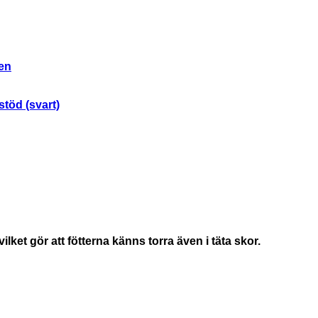
en
töd (svart)
t gör att fötterna känns torra även i täta skor.