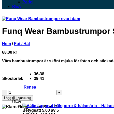
Padel
REA
Funq Wear Bambustrumpor 
Hem
/
Fot / Häl
68.00
kr
Våra bambustrumpor är skönt mjuka för foten och stickad
36-38
Skostorlek
39-41
Rensa
Funq
Wear
Lägg till i varukorg
Bambustrumpor
REA
Svart
Dam
Betygsatt
5.00
av 5