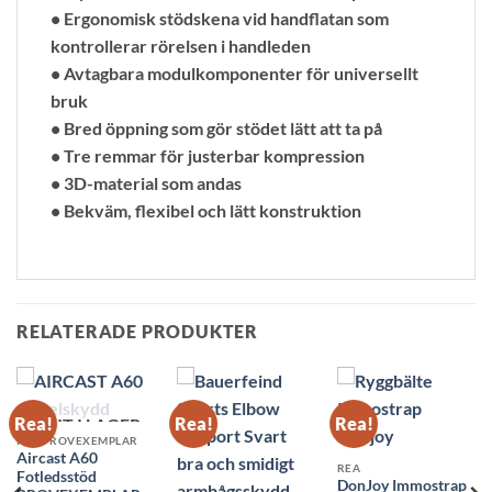
• Ergonomisk stödskena vid handflatan som
kontrollerar rörelsen i handleden
• Avtagbara modulkomponenter för universellt
bruk
• Bred öppning som gör stödet lätt att ta på
• Tre remmar för justerbar kompression
• 3D-material som andas
• Bekväm, flexibel och lätt konstruktion
RELATERADE PRODUKTER
Rea!
Rea!
Rea!
SLUT I LAGER
REA PROVEXEMPLAR
Aircast A60
REA
Fotledsstöd
DonJoy Immostrap