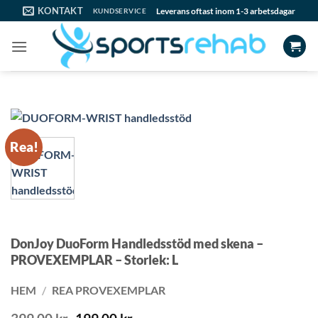
Skip
KONTAKT
Leverans oftast inom 1-3 arbetsdagar
KUNDSERVICE
to
content
Rea!
DonJoy DuoForm Handledsstöd med skena –
PROVEXEMPLAR – Storlek: L
HEM
/
REA PROVEXEMPLAR
Det
Det