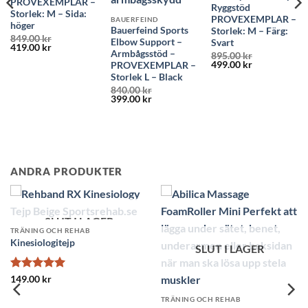
PROVEXEMPLAR –
Ryggstöd
Storlek: M – Sida:
PROVEXEMPLAR –
BAUERFEIND
höger
Bauerfeind Sports
Storlek: M – Färg:
849.00
kr
Elbow Support –
Svart
Det
Det
419.00
kr
Armbågsstöd –
ursprungliga
nuvarande
895.00
kr
Det
Det
priset
priset
499.00
kr
PROVEXEMPLAR –
ursprungliga
nuvarande
var:
är:
Storlek L – Black
priset
priset
849.00 kr.
419.00 kr.
840.00
kr
var:
är:
Det
Det
399.00
kr
895.00 kr.
499.00 kr.
ursprungliga
nuvarande
priset
priset
var:
är:
840.00 kr.
399.00 kr.
ANDRA PRODUKTER
AGER
SLUT I LAGER
TRÄNING OCH REHAB