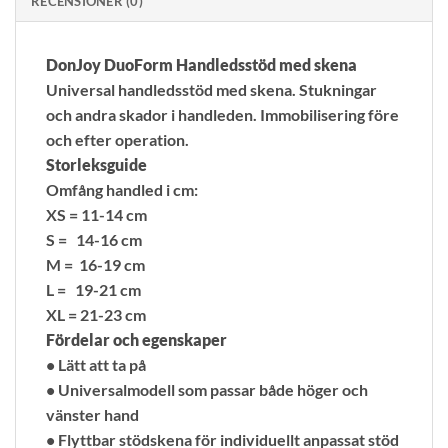
RECENSIONER (0)
DonJoy DuoForm Handledsstöd med skena
Universal handledsstöd med skena. Stukningar
och andra skador i handleden. Immobilisering före
och efter operation.
Storleksguide
Omfång handled i cm:
XS = 11-14 cm
S = 14-16 cm
M = 16-19 cm
L = 19-21 cm
XL = 21-23 cm
Fördelar och egenskaper
• Lätt att ta på
• Universalmodell som passar både höger och
vänster hand
• Flyttbar stödskena för individuellt anpassat stöd