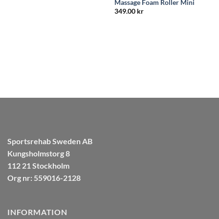
Massage Foam Roller Mini
349.00
kr
TRÄNING OCH REHAB
Balanssits
999.00
kr
Sportsrehab Sweden AB
Kungsholmstorg 8
112 21 Stockholm
Org nr: 559016-2128
INFORMATION