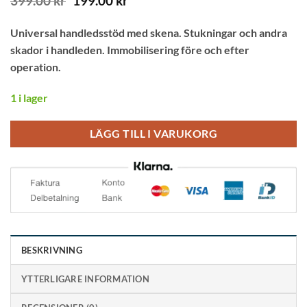
399.00
kr
199.00
kr
ursprungliga
nuvarande
priset
priset
Universal handledsstöd med skena. Stukningar och andra
var:
är:
skador i handleden. Immobilisering före och efter
399.00 kr.
199.00 kr.
operation.
1 i lager
LÄGG TILL I VARUKORG
BESKRIVNING
YTTERLIGARE INFORMATION