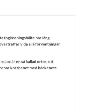
a foglossningsbälte har lång
överträffar vida alla förväntningar
Loc är en så kallad ortos, ett
 förenar korsbenet med bäckenets