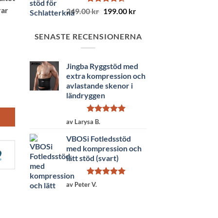
rar
Betygsatt
Det
Det
249.00
kr
199.00
kr
4.50
av 5
ursprungliga
nuvarande
priset
priset
SENASTE RECENSIONERNA
var:
är:
249.00 kr.
199.00 kr.
Jingba Ryggstöd med
extra kompression och
avlastande skenor i
ländryggen
Betygsatt
5
av Larysa B.
av 5
VBOSi Fotledsstöd
med kompression och
lätt stöd (svart)
Betygsatt
5
av Peter V.
av 5