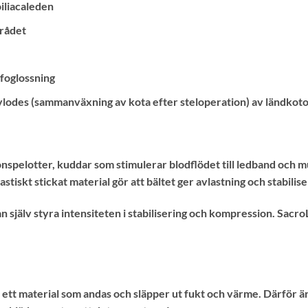
oiliacaleden
mrådet
 foglossning
ndylodes (sammanväxning av kota efter steloperation) av ländkot
tionspelotter, kuddar som stimulerar blodflödet till ledband oc
stiskt stickat material gör att bältet ger avlastning och stabilis
 själv styra intensiteten i stabilisering och kompression. Sacr
ett material som andas och släpper ut fukt och värme. Därför är