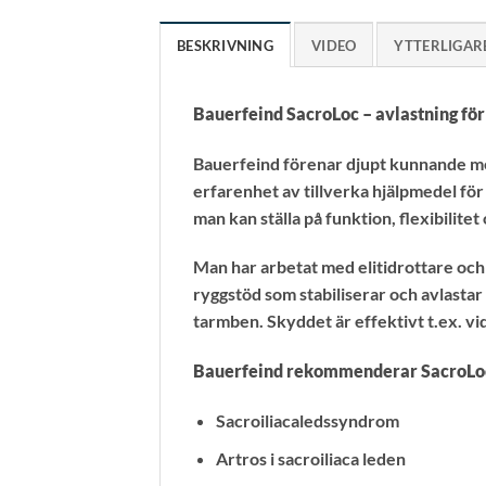
BESKRIVNING
VIDEO
YTTERLIGAR
Bauerfeind SacroLoc – avlastning fö
Bauerfeind förenar djupt kunnande med
erfarenhet av tillverka hjälpmedel för
man kan ställa på funktion, flexibilite
Man har arbetat med elitidrottare och
ryggstöd som stabiliserar och avlasta
tarmben. Skyddet är effektivt t.ex. vid
Bauerfeind rekommenderar SacroLoc 
Sacroiliacaledssyndrom
Artros i sacroiliaca leden