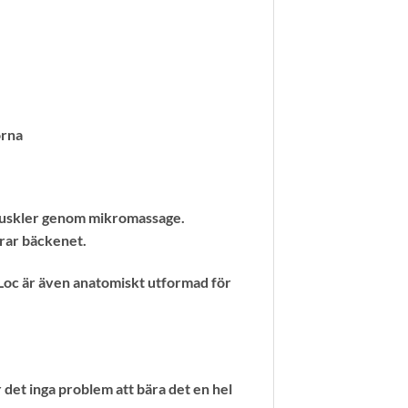
orna
h muskler genom mikromassage.
erar bäckenet.
oLoc är även anatomiskt utformad för
 det inga problem att bära det en hel