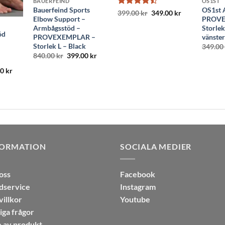
BAUERFEIND
OS1ST
Bauerfeind Sports
OS1st 
Betygsatt
Det
Det
399.00
kr
349.00
kr
Elbow Support –
PROVE
ursprungliga
nuvarande
4.44
av 5
priset
priset
Armbågsstöd –
Storlek
var:
är:
öd
PROVEXEMPLAR –
vänster
399.00 kr.
349.00 kr.
Storlek L – Black
349.00
Det
Det
840.00
kr
399.00
kr
ursprungliga
nuvarande
priset
priset
Det
00
kr
var:
är:
ungliga
nuvarande
840.00 kr.
399.00 kr.
t
priset
är:
0 kr.
179.00 kr.
FORMATION
SOCIALA MEDIER
oss
Facebook
dservice
Instagram
illkor
Youtube
iga frågor
 av produkt