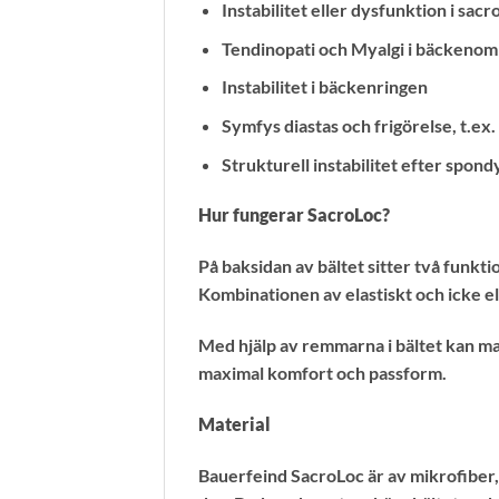
Instabilitet eller dysfunktion i sacr
Tendinopati och Myalgi i bäckeno
Instabilitet i bäckenringen
Symfys diastas och frigörelse, t.ex.
Strukturell instabilitet efter spo
Hur fungerar SacroLoc?
På baksidan av bältet sitter två funk
Kombinationen av elastiskt och icke ela
Med hjälp av remmarna i bältet kan man
maximal komfort och passform.
Material
Bauerfeind SacroLoc är av mikrofiber, 