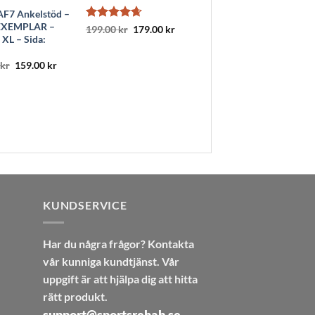
AF7 Ankelstöd –
XEMPLAR –
Betygsatt
Det
Det
199.00
kr
179.00
kr
ursprungliga
nuvarande
 XL – Sida:
4.67
av 5
priset
priset
var:
är:
Det
Det
kr
159.00
kr
199.00 kr.
179.00 kr.
ursprungliga
nuvarande
priset
priset
var:
är:
349.00 kr.
159.00 kr.
KUNDSERVICE
Har du några frågor? Kontakta
vår kunniga kundtjänst. Vår
uppgift är att hjälpa dig att hitta
rätt produkt.
support@sportsrehab.se