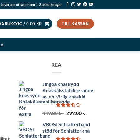
Leverans oftast inom 1-3 arbetsdagar
VARUKORG /
0.00
KR
TILL KASSAN
EA
REA
Jingba knäskydd
Knäskålsstabiliserande
av en rörlig knäskål
Betygsatt
Det
Det
449.00
kr
299.00
kr
3.50
av
ursprungliga
nuvarande
5
VBOSI Schlatterband
priset
priset
stöd för Schlatterknä
var:
är:
ältet
449.00 kr.
299.00 kr.