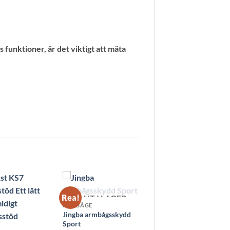
s funktioner, är det viktigt att mäta
Rea!
SLUT I LAGER
ARMBÅGE
Jingba armbågsskydd
Sport