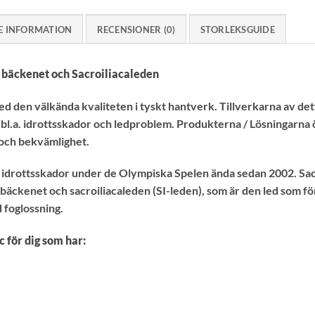
E INFORMATION
RECENSIONER (0)
STORLEKSGUIDE
r bäckenet och Sacroiliacaleden
 den välkända kvaliteten i tyskt hantverk. Tillverkarna av dett
 bl.a. idrottsskador och ledproblem. Produkterna / Lösningarna 
t och bekvämlighet.
 idrottsskador under de Olympiska Spelen ända sedan 2002. Sacro
r bäckenet och sacroiliacaleden (SI-leden), som är den led som
 foglossning.
för dig som har: