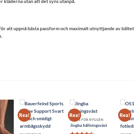
r kläderna utan att det syns utanpå.
6. För att uppnå bästa passform och maximalt utnyttjande av bältet
n.
Rea!
Rea!
Rea!
BÄLTE FÖR RYGGEN
Jingba hållningsväst