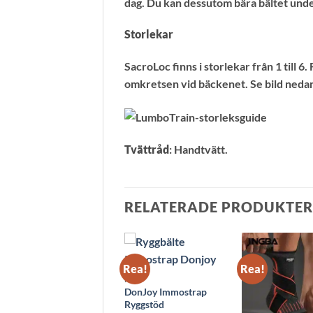
dag. Du kan dessutom bära bältet unde
Storlekar
SacroLoc finns i storlekar från 1 till 
omkretsen vid bäckenet. Se bild neda
Tvättråd
: Handtvätt.
RELATERADE PRODUKTER
Rea!
Rea!
Rea!
REA
DonJoy Immostrap
Ryggstöd