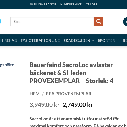
VANLIGA FRÅGOR
KUNDSERVICE
OM OSS
Sök
efter:
CH REHAB
FYSIOTERAPI ONLINE
SKADEGUIDEN
SPORTER
R
Bauerfeind SacroLoc avlastar
bäckenet & SI-leden –
PROVEXEMPLAR – Storlek: 4
HEM
/
REA PROVEXEMPLAR
Det
Det
3,949.00
kr
2,749.00
kr
ursprungliga
nuvarande
priset
priset
SacroLoc är ett anatomiskt utformat stöd för
var:
är:
maximal komfort och passform. På baksidan av b
3,949.00 kr.
2,749.00 kr.