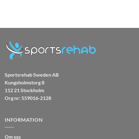
var:
är:
Betyg
399.00 kr.
299.00 kr.
999.0
av 5
Sportsrehab Sweden AB
Kungsholmstorg 8
112 21 Stockholm
Org nr: 559016-2128
INFORMATION
Om oss