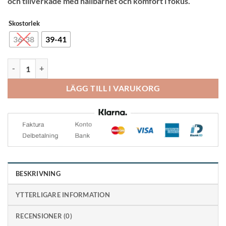
och tillverkade med hållbarhet och komfort i fokus.
Skostorlek
36-38
39-41
Funq Wear Komfortsockor Bomull Vit Dam 11-14mmHg mängd
LÄGG TILL I VARUKORG
BESKRIVNING
YTTERLIGARE INFORMATION
RECENSIONER (0)