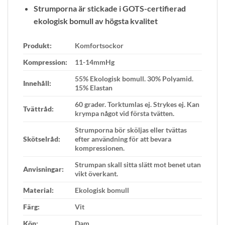
Strumporna är stickade i GOTS-certifierad
ekologisk bomull av högsta kvalitet
Produkt:
Komfortsockor
Kompression:
11-14mmHg
55% Ekologisk bomull. 30% Polyamid.
Innehåll:
15% Elastan
60 grader. Torktumlas ej. Strykes ej. Kan
Tvättråd:
krympa något vid första tvätten.
Strumporna bör sköljas eller tvättas
Skötselråd:
efter användning för att bevara
kompressionen.
Strumpan skall sitta slätt mot benet utan
Anvisningar:
vikt överkant.
Material:
Ekologisk bomull
Färg:
Vit
Kön:
Dam