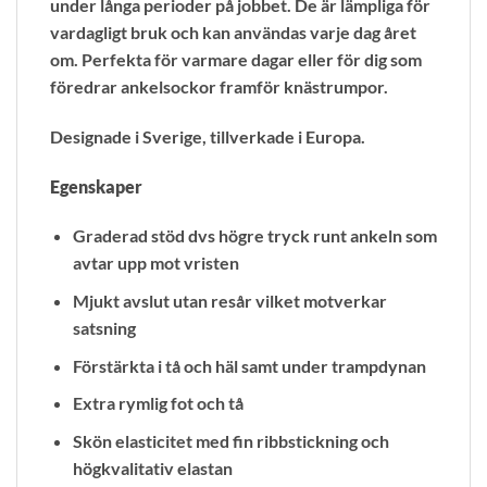
under långa perioder på jobbet. De är lämpliga för
vardagligt bruk och kan användas varje dag året
om. Perfekta för varmare dagar eller för dig som
föredrar ankelsockor framför knästrumpor.
Designade i Sverige, tillverkade i Europa.
Egenskaper
Graderad stöd dvs högre tryck runt ankeln som
avtar upp mot vristen
Mjukt avslut utan resår vilket motverkar
satsning
Förstärkta i tå och häl samt under trampdynan
Extra rymlig fot och tå
Skön elasticitet med fin ribbstickning och
högkvalitativ elastan