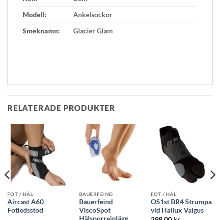
Modell:
Ankelsockor
Smeknamn:
Glacier Glam
RELATERADE PRODUKTER
FOT / HÄL
BAUERFEIND
FOT / HÄL
Aircast A60
Bauerfeind
OS1st BR4 Strumpa
Fotledsstöd
ViscoSpot
vid Hallux Valgus
Hälsporreinlägg
298.00
kr