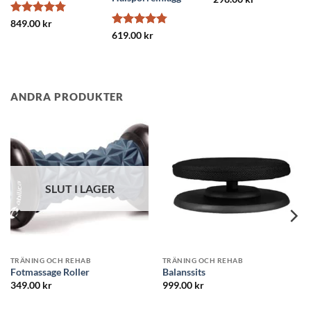
Betygsatt
849.00
kr
4.78
av 5
Betygsatt
619.00
kr
4.8
av 5
ANDRA PRODUKTER
Rea!
SLUT I LAGER
ING OCH REHAB
TRÄNING OCH REHAB
TRÄNI
Postu
nssits
Foam Roller Wave
(Hålln
Det
Det
.00
kr
399.00
kr
299.00
kr
ursprungliga
nuvarande
priset
priset