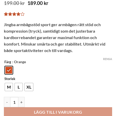
Det
Det
199.00
kr
189.00
kr
ursprungliga
nuvarande
priset
priset
var:
är:
Betygsatt
8
199.00 kr.
189.00 kr.
Jingba armbågsstöd sport ger armbågen rätt stöd och
3.88
av
5 baserat
kompression (tryck), samtidigt som det justerbara
på
kundrecensioner
kardborrebandet garanterar maximal funktion och
komfort. Minskar smärta och ger stabilitet. Utmärkt vid
både sportaktiviteter och till vardags.
RENSA
: Orange
Färg
Storlek
M
L
XL
Jingba armbågsstöd Sport (orange) mängd
LÄGG TILL I VARUKORG