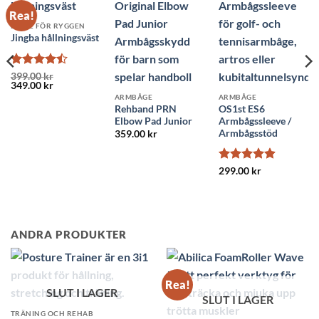
Rea!
BÄLTE FÖR RYGGEN
Jingba hållningsväst
Betygsatt
399.00
kr
Det
Det
349.00
kr
4.44
av 5
ursprungliga
nuvarande
ARMBÅGE
ARMBÅGE
priset
priset
Rehband PRN
OS1st ES6
var:
är:
Elbow Pad Junior
Armbågssleeve /
399.00 kr.
349.00 kr.
Armbågsstöd
359.00
kr
Betygsatt
299.00
kr
4.91
av 5
ANDRA PRODUKTER
 I LAGER