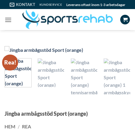
Skip
KONTAKT
Leverans oftast inom 1-3 arbetsdagar
KUNDSERVICE
to
content
Rea!
Jingba armbågsstöd Sport (orange)
HEM
/
REA